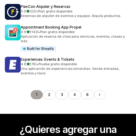
FlexCon Alquiler y Reservas
de 5 estrellas
5.0
(22)
•
Plan gratis disponible
22 reseñas en total
Reservas de alquiler de eventos y equipos. Alquila productos.
Appointment Booking App Propel
de 5 estrellas
4.9
(143)
•
Plan gratis disponible
143 reseñas en total
Aplicación de reserva de citas para servicios, eventos, clases y
más
Built for Shopify
Experiences: Events & Tickets
de 5 estrellas
4.8
(76)
•
Prueba gratis disponible
76 reseñas en total
Una aplicación de experiencias minoristas. Vende entradas,
eventos y tours
1
2
3
4
6
¿Quieres agregar una