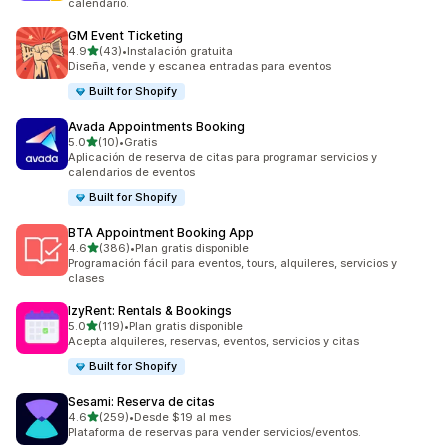
calendario.
GM Event Ticketing
de 5 estrellas
4.9
(43)
•
Instalación gratuita
43 reseñas en total
Diseña, vende y escanea entradas para eventos
Built for Shopify
Avada Appointments Booking
de 5 estrellas
5.0
(10)
•
Gratis
10 reseñas en total
Aplicación de reserva de citas para programar servicios y
calendarios de eventos
Built for Shopify
BTA Appointment Booking App
de 5 estrellas
4.6
(386)
•
Plan gratis disponible
386 reseñas en total
Programación fácil para eventos, tours, alquileres, servicios y
clases
IzyRent: Rentals & Bookings
de 5 estrellas
5.0
(119)
•
Plan gratis disponible
119 reseñas en total
Acepta alquileres, reservas, eventos, servicios y citas
Built for Shopify
Sesami: Reserva de citas
de 5 estrellas
4.6
(259)
•
Desde $19 al mes
259 reseñas en total
Plataforma de reservas para vender servicios/eventos.