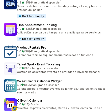
de 5 estrellas
4.9
(25)
•
Plan gratis disponible
25 reseñas en total
Selector de fecha de retiro en tienda y entrega local, y hora de
entrega del pedido
Built for Shopify
Tipo Appointment Booking
de 5 estrellas
4.9
(338)
•
Plan gratis disponible
338 reseñas en total
Aplicación reserva de citas para una amplia gama de servicios
Built for Shopify
Product Rentals Pro
de 5 estrellas
5.0
(50)
•
Plan gratis disponible
50 reseñas en total
La manera fácil de alquilar productos físicos en tu tienda.
Ticket Spot ‑ Event Ticketing
de 5 estrellas
5.0
(37)
•
Plan gratis disponible
37 reseñas en total
Gestión de asistentes y venta de entradas a nivel empresarial
Calee: Events Calendar Widget
de 5 estrellas
4.7
(38)
•
Plan gratis disponible
38 reseñas en total
Calendario para mostrar eventos de la tienda, talleres, entradas a
eventos y más
K: Event Calendar
de 5 estrellas
5.0
(13)
•
Gratis
13 reseñas en total
Muestra los próximos eventos, ofertas y lanzamientos en un solo