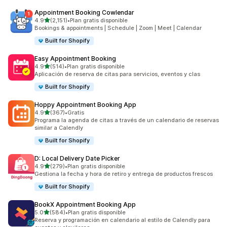
Appointment Booking Cowlendar
de 5 estrellas
4.9
(2,151)
•
Plan gratis disponible
2151 reseñas en total
Bookings & appointments | Schedule | Zoom | Meet | Calendar
Built for Shopify
Easy Appointment Booking
de 5 estrellas
4.9
(514)
•
Plan gratis disponible
514 reseñas en total
Aplicación de reserva de citas para servicios, eventos y clas
Built for Shopify
Hoppy Appointment Booking App
de 5 estrellas
4.9
(367)
•
Gratis
367 reseñas en total
Programa la agenda de citas a través de un calendario de reservas
similar a Calendly
Built for Shopify
D: Local Delivery Date Picker
de 5 estrellas
4.9
(279)
•
Plan gratis disponible
279 reseñas en total
Gestiona la fecha y hora de retiro y entrega de productos frescos
Built for Shopify
BookX Appointment Booking App
de 5 estrellas
5.0
(584)
•
Plan gratis disponible
584 reseñas en total
Reserva y programación en calendario al estilo de Calendly para