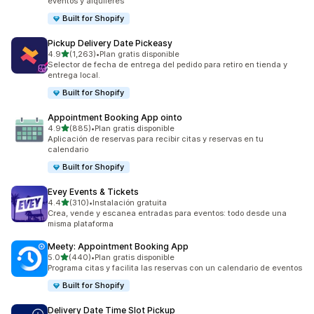
eventos y alquileres
Built for Shopify
Pickup Delivery Date Pickeasy
de 5 estrellas
4.9
(1,263)
•
Plan gratis disponible
1263 reseñas en total
Selector de fecha de entrega del pedido para retiro en tienda y
entrega local.
Built for Shopify
Appointment Booking App ointo
de 5 estrellas
4.9
(885)
•
Plan gratis disponible
885 reseñas en total
Aplicación de reservas para recibir citas y reservas en tu
calendario
Built for Shopify
Evey Events & Tickets
de 5 estrellas
4.4
(310)
•
Instalación gratuita
310 reseñas en total
Crea, vende y escanea entradas para eventos: todo desde una
misma plataforma
Meety: Appointment Booking App
de 5 estrellas
5.0
(440)
•
Plan gratis disponible
440 reseñas en total
Programa citas y facilita las reservas con un calendario de eventos
Built for Shopify
Delivery Date Time Slot Pickup