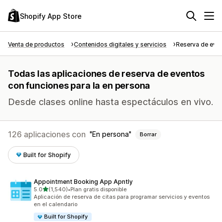
Shopify App Store
Venta de productos
Contenidos digitales y servicios
Reserva de eve
Todas las aplicaciones de reserva de eventos
con funciones para la en persona
Desde clases online hasta espectáculos en vivo.
126 aplicaciones con
En persona
Borrar
Built for Shopify
Appointment Booking App Apntly
de 5 estrellas
5.0
(1,540)
•
Plan gratis disponible
1540 reseñas en total
Aplicación de reserva de citas para programar servicios y eventos
en el calendario
Built for Shopify