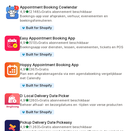
Appointment Booking Cowlendar
van 5 sterren
4,9
(2.148)
•
Gratis abonnement beschikbaar
2148 recensies in totaal
Boekings-app voor afspraken, verhuur, evenementen en
boekingsformulieren.
Built for Shopify
Easy Appointment Booking App
van 5 sterren
4,9
(513)
•
Gratis abonnement beschikbaar
513 recensies in totaal
Boekingsapp voor diensten, lessen, evenementen, tickets en POS
Built for Shopify
Hoppy Appointment Booking App
van 5 sterren
4,9
(367)
•
Gratis
367 recensies in totaal
Plan een afsprakenagenda via een agendaboeking vergelijkbaar
met Calendly
Built for Shopify
D: Local Delivery Date Picker
van 5 sterren
4,9
(280)
•
Gratis abonnement beschikbaar
280 recensies in totaal
Beheer afhaal- en bezorgdatums en -tijden voor verse producten
Built for Shopify
Pickup Delivery Date Pickeasy
van 5 sterren
4,9
(1.263)
•
Gratis abonnement beschikbaar
1263 recensies in totaal