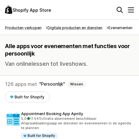
Shopify App Store
Producten verkopen
Digitale producten en diensten
Evenementen
Alle apps voor evenementen met functies voor
persoonlijk
Van onlinelessen tot liveshows.
126 apps met
Persoonlijk
Wissen
Built for Shopify
Appointment Booking App Apntly
van 5 sterren
5,0
(1.541)
•
Gratis abonnement beschikbaar
1541 recensies in totaal
Afspraakboekingsapp om diensten en evenementen in de agenda
te plannen
Built for Shopify