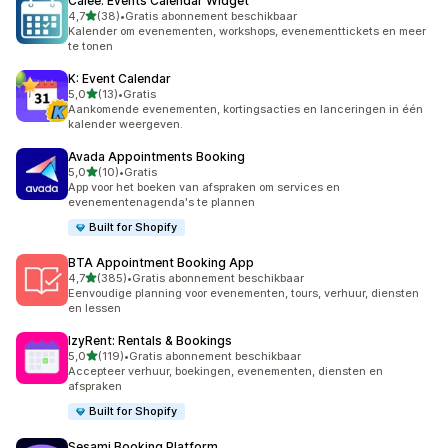
Calee: Events Calendar Widget
van 5 sterren
4,7
(38)
•
Gratis abonnement beschikbaar
38 recensies in totaal
Kalender om evenementen, workshops, evenementtickets en meer
te tonen
K: Event Calendar
van 5 sterren
5,0
(13)
•
Gratis
13 recensies in totaal
Aankomende evenementen, kortingsacties en lanceringen in één
kalender weergeven.
Avada Appointments Booking
van 5 sterren
5,0
(10)
•
Gratis
10 recensies in totaal
App voor het boeken van afspraken om services en
evenementenagenda's te plannen
Built for Shopify
BTA Appointment Booking App
van 5 sterren
4,7
(385)
•
Gratis abonnement beschikbaar
385 recensies in totaal
Eenvoudige planning voor evenementen, tours, verhuur, diensten
en lessen
IzyRent: Rentals & Bookings
van 5 sterren
5,0
(119)
•
Gratis abonnement beschikbaar
119 recensies in totaal
Accepteer verhuur, boekingen, evenementen, diensten en
afspraken
Built for Shopify
Sesami Booking Platform