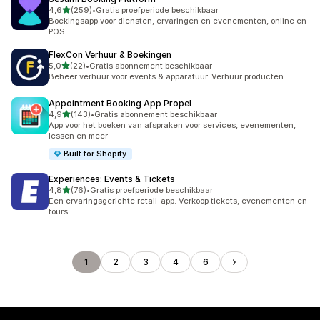
van 5 sterren
4,6
(259)
•
Gratis proefperiode beschikbaar
259 recensies in totaal
Boekingsapp voor diensten, ervaringen en evenementen, online en
POS
FlexCon Verhuur & Boekingen
van 5 sterren
5,0
(22)
•
Gratis abonnement beschikbaar
22 recensies in totaal
Beheer verhuur voor events & apparatuur. Verhuur producten.
Appointment Booking App Propel
van 5 sterren
4,9
(143)
•
Gratis abonnement beschikbaar
143 recensies in totaal
App voor het boeken van afspraken voor services, evenementen,
lessen en meer
Built for Shopify
Experiences: Events & Tickets
van 5 sterren
4,8
(76)
•
Gratis proefperiode beschikbaar
76 recensies in totaal
Een ervaringsgerichte retail-app. Verkoop tickets, evenementen en
tours
1
2
3
4
6