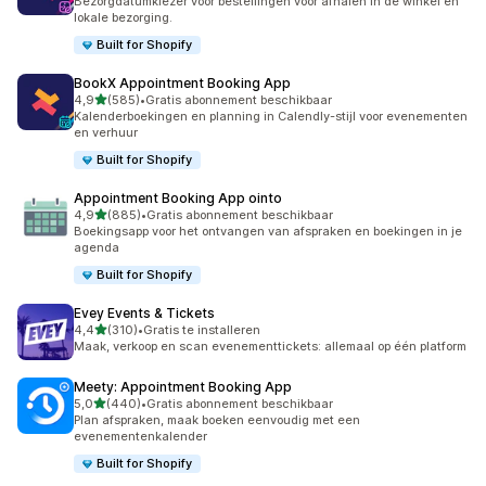
Bezorgdatumkiezer voor bestellingen voor afhalen in de winkel en
lokale bezorging.
Built for Shopify
BookX Appointment Booking App
van 5 sterren
4,9
(585)
•
Gratis abonnement beschikbaar
585 recensies in totaal
Kalenderboekingen en planning in Calendly-stijl voor evenementen
en verhuur
Built for Shopify
Appointment Booking App ointo
van 5 sterren
4,9
(885)
•
Gratis abonnement beschikbaar
885 recensies in totaal
Boekingsapp voor het ontvangen van afspraken en boekingen in je
agenda
Built for Shopify
Evey Events & Tickets
van 5 sterren
4,4
(310)
•
Gratis te installeren
310 recensies in totaal
Maak, verkoop en scan evenementtickets: allemaal op één platform
Meety: Appointment Booking App
van 5 sterren
5,0
(440)
•
Gratis abonnement beschikbaar
440 recensies in totaal
Plan afspraken, maak boeken eenvoudig met een
evenementenkalender
Built for Shopify