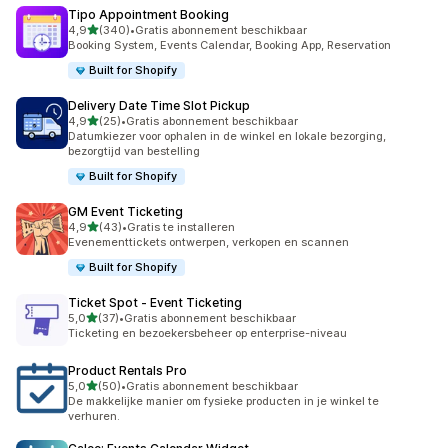
Tipo Appointment Booking
van 5 sterren
4,9
(340)
•
Gratis abonnement beschikbaar
340 recensies in totaal
Booking System, Events Calendar, Booking App, Reservation
Built for Shopify
Delivery Date Time Slot Pickup
van 5 sterren
4,9
(25)
•
Gratis abonnement beschikbaar
25 recensies in totaal
Datumkiezer voor ophalen in de winkel en lokale bezorging,
bezorgtijd van bestelling
Built for Shopify
GM Event Ticketing
van 5 sterren
4,9
(43)
•
Gratis te installeren
43 recensies in totaal
Evenementtickets ontwerpen, verkopen en scannen
Built for Shopify
Ticket Spot ‑ Event Ticketing
van 5 sterren
5,0
(37)
•
Gratis abonnement beschikbaar
37 recensies in totaal
Ticketing en bezoekersbeheer op enterprise-niveau
Product Rentals Pro
van 5 sterren
5,0
(50)
•
Gratis abonnement beschikbaar
50 recensies in totaal
De makkelijke manier om fysieke producten in je winkel te
verhuren.