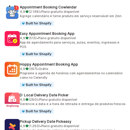
Appointment Booking Cowlendar
de 5 estrelas
4,9
(2.148)
•
Plano gratuito disponível
2148 avaliações ao todo
Agrege calendário e torne produto em serviço reservável em 2mn
Built for Shopify
Easy Appointment Booking App
de 5 estrelas
4,9
(513)
•
Plano gratuito disponível
513 avaliações ao todo
App de agendamento para serviços, aulas, eventos, ingressos e
POS
Built for Shopify
Hoppy Appointment Booking App
de 5 estrelas
4,9
(367)
•
Grátis
367 avaliações ao todo
Programe a agenda de horários com agendamentos no calendário
como no Calendly
Built for Shopify
D: Local Delivery Date Picker
de 5 estrelas
4,9
(280)
•
Plano gratuito disponível
280 avaliações ao todo
Gerencie a data e a hora de retirada e entrega de produtos frescos
Built for Shopify
Pickup Delivery Date Pickeasy
de 5 estrelas
4,9
(1.263)
•
Plano gratuito disponível
1263 avaliações ao todo