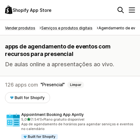
Shopify App Store
Vender produtos
Serviços e produtos digitais
Agendamento de even
apps de agendamento de eventos com
recursos para presencial
De aulas online a apresentações ao vivo.
126 apps com
Presencial
Limpar
Built for Shopify
Appointment Booking App Apntly
de 5 estrelas
5,0
(1.541)
•
Plano gratuito disponível
1541 avaliações ao todo
App de agendamento de horários para agendar serviços e eventos
no calendário
Built for Shopify