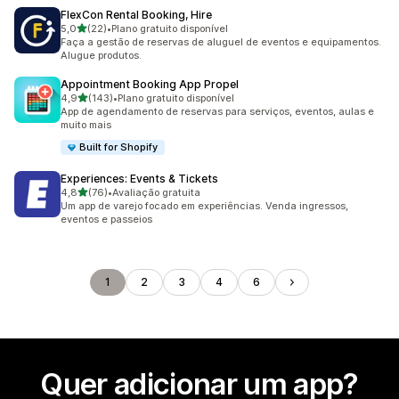
FlexCon Rental Booking, Hire
de 5 estrelas
5,0
(22)
•
Plano gratuito disponível
22 avaliações ao todo
Faça a gestão de reservas de aluguel de eventos e equipamentos.
Alugue produtos.
Appointment Booking App Propel
de 5 estrelas
4,9
(143)
•
Plano gratuito disponível
143 avaliações ao todo
App de agendamento de reservas para serviços, eventos, aulas e
muito mais
Built for Shopify
Experiences: Events & Tickets
de 5 estrelas
4,8
(76)
•
Avaliação gratuita
76 avaliações ao todo
Um app de varejo focado em experiências. Venda ingressos,
eventos e passeios
1
2
3
4
6
Quer adicionar um app?