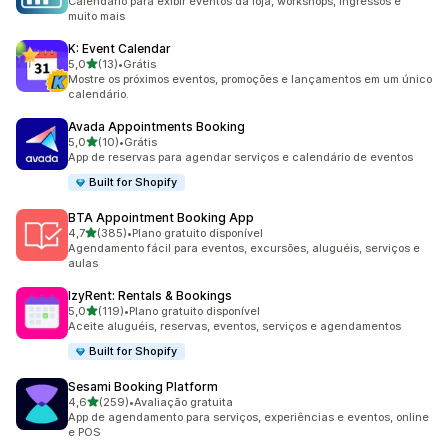
Calendário para exibir eventos da loja, workshops, ingressos e
muito mais
K: Event Calendar
de 5 estrelas
5,0
(13)
•
Grátis
13 avaliações ao todo
Mostre os próximos eventos, promoções e lançamentos em um único
calendário.
Avada Appointments Booking
de 5 estrelas
5,0
(10)
•
Grátis
10 avaliações ao todo
App de reservas para agendar serviços e calendário de eventos
Built for Shopify
BTA Appointment Booking App
de 5 estrelas
4,7
(385)
•
Plano gratuito disponível
385 avaliações ao todo
Agendamento fácil para eventos, excursões, aluguéis, serviços e
aulas
IzyRent: Rentals & Bookings
de 5 estrelas
5,0
(119)
•
Plano gratuito disponível
119 avaliações ao todo
Aceite aluguéis, reservas, eventos, serviços e agendamentos
Built for Shopify
Sesami Booking Platform
de 5 estrelas
4,6
(259)
•
Avaliação gratuita
259 avaliações ao todo
App de agendamento para serviços, experiências e eventos, online
e POS