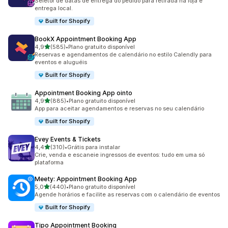
Seletor de datas de entrega do pedido para retirada na loja e
entrega local.
Built for Shopify
BookX Appointment Booking App
de 5 estrelas
4,9
(585)
•
Plano gratuito disponível
585 avaliações ao todo
Reservas e agendamentos de calendário no estilo Calendly para
eventos e aluguéis
Built for Shopify
Appointment Booking App ointo
de 5 estrelas
4,9
(885)
•
Plano gratuito disponível
885 avaliações ao todo
App para aceitar agendamentos e reservas no seu calendário
Built for Shopify
Evey Events & Tickets
de 5 estrelas
4,4
(310)
•
Grátis para instalar
310 avaliações ao todo
Crie, venda e escaneie ingressos de eventos: tudo em uma só
plataforma
Meety: Appointment Booking App
de 5 estrelas
5,0
(440)
•
Plano gratuito disponível
440 avaliações ao todo
Agende horários e facilite as reservas com o calendário de eventos
Built for Shopify
Tipo Appointment Booking