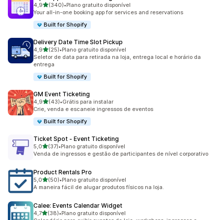
de 5 estrelas
4,9
(340)
•
Plano gratuito disponível
340 avaliações ao todo
Your all-in-one booking app for services and reservations
Built for Shopify
Delivery Date Time Slot Pickup
de 5 estrelas
4,9
(25)
•
Plano gratuito disponível
25 avaliações ao todo
Seletor de data para retirada na loja, entrega local e horário da
entrega
Built for Shopify
GM Event Ticketing
de 5 estrelas
4,9
(43)
•
Grátis para instalar
43 avaliações ao todo
Crie, venda e escaneie ingressos de eventos
Built for Shopify
Ticket Spot ‑ Event Ticketing
de 5 estrelas
5,0
(37)
•
Plano gratuito disponível
37 avaliações ao todo
Venda de ingressos e gestão de participantes de nível corporativo
Product Rentals Pro
de 5 estrelas
5,0
(50)
•
Plano gratuito disponível
50 avaliações ao todo
A maneira fácil de alugar produtos físicos na loja.
Calee: Events Calendar Widget
de 5 estrelas
4,7
(38)
•
Plano gratuito disponível
38 avaliações ao todo