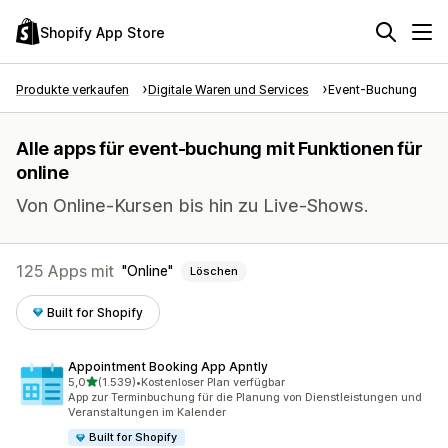
Shopify App Store
Produkte verkaufen
Digitale Waren und Services
Event-Buchung
Alle apps für event-buchung mit Funktionen für
online
Von Online-Kursen bis hin zu Live-Shows.
125 Apps mit
Online
Löschen
Built for Shopify
Appointment Booking App Apntly
von 5 Sternen
5,0
(1.539)
•
Kostenloser Plan verfügbar
1539 Rezensionen insgesamt
App zur Terminbuchung für die Planung von Dienstleistungen und
Veranstaltungen im Kalender
Built for Shopify