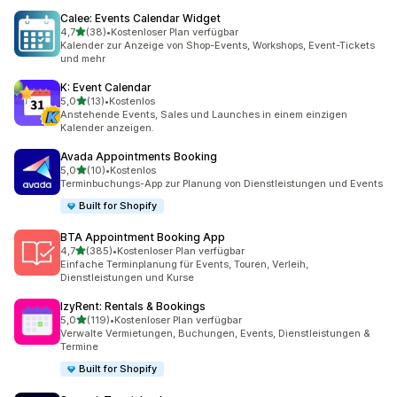
Calee: Events Calendar Widget
von 5 Sternen
4,7
(38)
•
Kostenloser Plan verfügbar
38 Rezensionen insgesamt
Kalender zur Anzeige von Shop-Events, Workshops, Event-Tickets
und mehr
K: Event Calendar
von 5 Sternen
5,0
(13)
•
Kostenlos
13 Rezensionen insgesamt
Anstehende Events, Sales und Launches in einem einzigen
Kalender anzeigen.
Avada Appointments Booking
von 5 Sternen
5,0
(10)
•
Kostenlos
10 Rezensionen insgesamt
Terminbuchungs-App zur Planung von Dienstleistungen und Events
Built for Shopify
BTA Appointment Booking App
von 5 Sternen
4,7
(385)
•
Kostenloser Plan verfügbar
385 Rezensionen insgesamt
Einfache Terminplanung für Events, Touren, Verleih,
Dienstleistungen und Kurse
IzyRent: Rentals & Bookings
von 5 Sternen
5,0
(119)
•
Kostenloser Plan verfügbar
119 Rezensionen insgesamt
Verwalte Vermietungen, Buchungen, Events, Dienstleistungen &
Termine
Built for Shopify