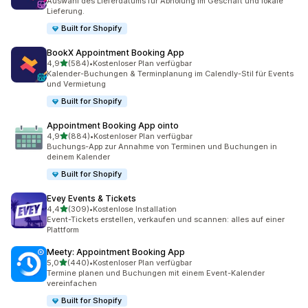
Auswahl des Lieferdatums für Abholung im Geschäft und lokale
Lieferung.
Built for Shopify
BookX Appointment Booking App
von 5 Sternen
4,9
(584)
•
Kostenloser Plan verfügbar
584 Rezensionen insgesamt
Kalender-Buchungen & Terminplanung im Calendly-Stil für Events
und Vermietung
Built for Shopify
Appointment Booking App ointo
von 5 Sternen
4,9
(884)
•
Kostenloser Plan verfügbar
884 Rezensionen insgesamt
Buchungs-App zur Annahme von Terminen und Buchungen in
deinem Kalender
Built for Shopify
Evey Events & Tickets
von 5 Sternen
4,4
(309)
•
Kostenlose Installation
309 Rezensionen insgesamt
Event-Tickets erstellen, verkaufen und scannen: alles auf einer
Plattform
Meety: Appointment Booking App
von 5 Sternen
5,0
(440)
•
Kostenloser Plan verfügbar
440 Rezensionen insgesamt
Termine planen und Buchungen mit einem Event-Kalender
vereinfachen
Built for Shopify