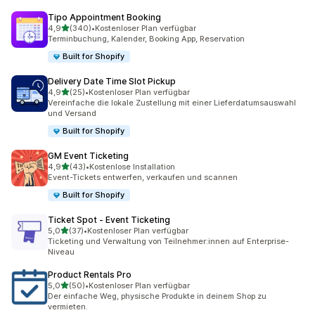
Tipo Appointment Booking
von 5 Sternen
4,9
(340)
•
Kostenloser Plan verfügbar
340 Rezensionen insgesamt
Terminbuchung, Kalender, Booking App, Reservation
Built for Shopify
Delivery Date Time Slot Pickup
von 5 Sternen
4,9
(25)
•
Kostenloser Plan verfügbar
25 Rezensionen insgesamt
Vereinfache die lokale Zustellung mit einer Lieferdatumsauswahl
und Versand
Built for Shopify
GM Event Ticketing
von 5 Sternen
4,9
(43)
•
Kostenlose Installation
43 Rezensionen insgesamt
Event-Tickets entwerfen, verkaufen und scannen
Built for Shopify
Ticket Spot ‑ Event Ticketing
von 5 Sternen
5,0
(37)
•
Kostenloser Plan verfügbar
37 Rezensionen insgesamt
Ticketing und Verwaltung von Teilnehmer:innen auf Enterprise-
Niveau
Product Rentals Pro
von 5 Sternen
5,0
(50)
•
Kostenloser Plan verfügbar
50 Rezensionen insgesamt
Der einfache Weg, physische Produkte in deinem Shop zu
vermieten.