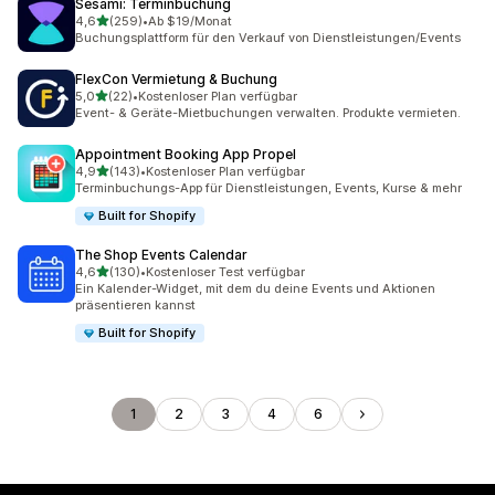
Sesami: Terminbuchung
von 5 Sternen
4,6
(259)
•
Ab $19/Monat
259 Rezensionen insgesamt
Buchungsplattform für den Verkauf von Dienstleistungen/Events
FlexCon Vermietung & Buchung
von 5 Sternen
5,0
(22)
•
Kostenloser Plan verfügbar
22 Rezensionen insgesamt
Event- & Geräte-Mietbuchungen verwalten. Produkte vermieten.
Appointment Booking App Propel
von 5 Sternen
4,9
(143)
•
Kostenloser Plan verfügbar
143 Rezensionen insgesamt
Terminbuchungs-App für Dienstleistungen, Events, Kurse & mehr
Built for Shopify
The Shop Events Calendar
von 5 Sternen
4,6
(130)
•
Kostenloser Test verfügbar
130 Rezensionen insgesamt
Ein Kalender-Widget, mit dem du deine Events und Aktionen
präsentieren kannst
Built for Shopify
1
2
3
4
6