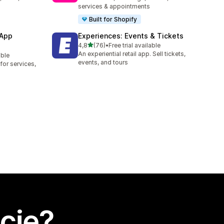
services & appointments
Built for Shopify
 App
Experiences: Events & Tickets
na 5 gwiazdek
4,8
(76)
•
Free trial available
Łączna liczba recenzji: 76
An experiential retail app. Sell tickets,
able
events, and tours
or services,
cję?