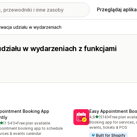
Przeglądaj aplika
wacja udziału w wydarzeniach
udziału w wydarzeniach z funkcjami
pointment Booking App
Easy Appointment Boo
na 5 gwiazdek
ntly
4,9
(514)
•
Free plan avail
Łączna liczba recenzji: 514
Booking app for services, 
na 5 gwiazdek
(1 541)
•
Free plan available
zna liczba recenzji: 1541
events, tickets & POS
ointment booking app to schedule
vices & events calendar
Built for Shopify