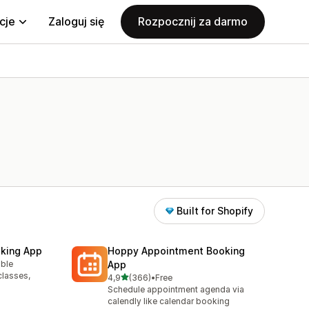
cje
Zaloguj się
Rozpocznij za darmo
Built for Shopify
king App
Hoppy Appointment Booking
able
App
classes,
na 5 gwiazdek
4,9
(366)
•
Free
Łączna liczba recenzji: 366
Schedule appointment agenda via
calendly like calendar booking