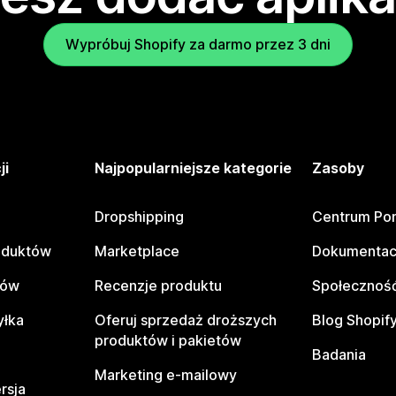
Wypróbuj Shopify za darmo przez 3 dni
ji
Najpopularniejsze kategorie
Zasoby
Dropshipping
Centrum Po
oduktów
Marketplace
Dokumentac
tów
Recenzje produktu
Społeczność
yłka
Oferuj sprzedaż droższych
Blog Shopif
produktów i pakietów
Badania
Marketing e-mailowy
rsja