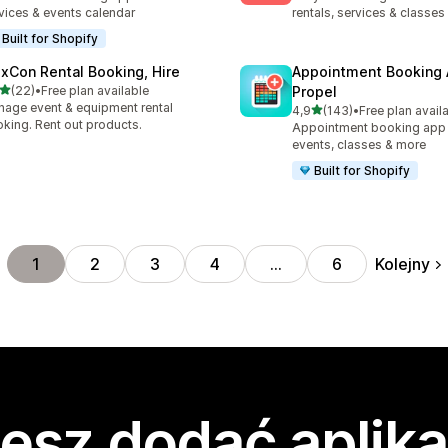
vices & events calendar
rentals, services & classes
Built for Shopify
exCon Rental Booking, Hire
Appointment Booking
na 5 gwiazdek
(22)
•
Free plan available
Propel
zna liczba recenzji: 22
age event & equipment rental
na 5 gwiazdek
4,9
(143)
•
Free plan avail
Łączna liczba recenzji: 143
king. Rent out products.
Appointment booking app f
events, classes & more
Built for Shopify
Kolejny
1
2
3
4
…
6
esz dodać aplika