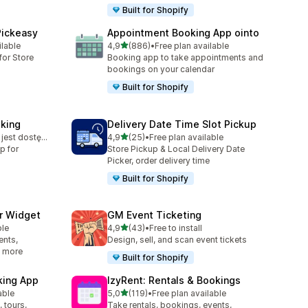
Built for Shopify
Pickeasy
Appointment Booking App ointo
na 5 gwiazdek
ilable
4,9
(886)
•
Free plan available
62
Łączna liczba recenzji: 886
for Store
Booking app to take appointments and
bookings on your calendar
Built for Shopify
king
Delivery Date Time Slot Pickup
na 5 gwiazdek
Bezpłatny plan jest dostępny
4,9
(25)
•
Free plan available
8
Łączna liczba recenzji: 25
p for
Store Pickup & Local Delivery Date
Picker, order delivery time
Built for Shopify
r Widget
GM Event Ticketing
na 5 gwiazdek
ble
4,9
(43)
•
Free to install
Łączna liczba recenzji: 43
ents,
Design, sell, and scan event tickets
& more
Built for Shopify
king App
IzyRent: Rentals & Bookings
na 5 gwiazdek
able
5,0
(119)
•
Free plan available
6
Łączna liczba recenzji: 119
 tours,
Take rentals, bookings, events,