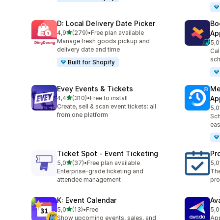
D: Local Delivery Date Picker
Bo
na 5 gwiazdek
4,9
(279)
•
Free plan available
Ap
Łączna liczba recenzji: 279
Manage fresh goods pickup and
5,0
Łąc
delivery date and time
Cal
sch
Built for Shopify
Evey Events & Tickets
Me
na 5 gwiazdek
4,4
(310)
•
Free to install
Ap
Łączna liczba recenzji: 310
Create, sell & scan event tickets: all
5,0
Łąc
from one platform
Sch
eas
Ticket Spot ‑ Event Ticketing
Pr
na 5 gwiazdek
5,0
(37)
•
Free plan available
5,0
Łączna liczba recenzji: 37
Łąc
Enterprise-grade ticketing and
The
attendee management
pro
K: Event Calendar
Av
na 5 gwiazdek
5,0
(13)
•
Free
5,0
Łączna liczba recenzji: 13
Łąc
Show upcoming events, sales, and
App