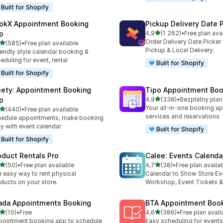
Built for Shopify
okX Appointment Booking
Pickup Delivery Date 
na 5 gwiazdek
p
4,9
(1 262)
•
Free plan ava
Łączna liczba recenzji: 12
Order Delivery Date Picker 
na 5 gwiazdek
(585)
•
Free plan available
zna liczba recenzji: 585
Pickup & Local Delivery.
endly style calendar booking &
eduling for event, rental
Built for Shopify
Built for Shopify
ety: Appointment Booking
Tipo Appointment Boo
na 5 gwiazdek
p
4,9
(338)
•
Łączna liczba recenzji: 33
Your all-in-one booking ap
na 5 gwiazdek
(440)
•
Free plan available
zna liczba recenzji: 440
services and reservations
edule appointments, make booking
y with event calendar
Built for Shopify
Built for Shopify
oduct Rentals Pro
Calee: Events Calenda
na 5 gwiazdek
na 5 gwiazdek
(50)
•
Free plan available
4,7
(38)
•
Free plan availa
zna liczba recenzji: 50
Łączna liczba recenzji: 38
 easy way to rent physical
Calendar to Show Store Ev
ducts on your store.
Workshop, Event Tickets 
ada Appointments Booking
BTA Appointment Boo
na 5 gwiazdek
na 5 gwiazdek
(10)
•
Free
4,6
(386)
•
Free plan avail
zna liczba recenzji: 10
Łączna liczba recenzji: 38
ointment booking app to schedule
Easy scheduling for events,