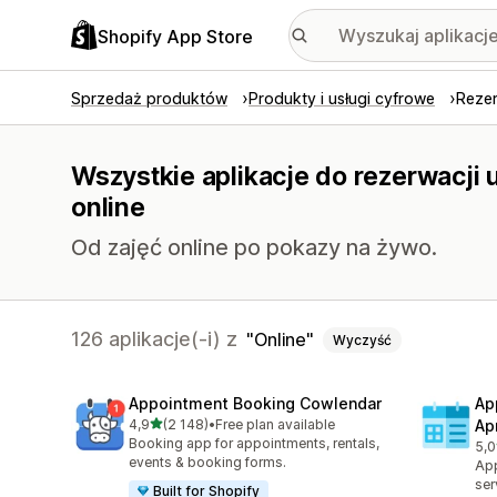
Shopify App Store
Sprzedaż produktów
Produkty i usługi cyfrowe
Rezer
Wszystkie aplikacje do rezerwacji 
online
Od zajęć online po pokazy na żywo.
126 aplikacje(-i) z
Online
Wyczyść
Appointment Booking Cowlendar
Ap
na 5 gwiazdek
4,9
(2 148)
•
Free plan available
Ap
Łączna liczba recenzji: 2148
Booking app for appointments, rentals,
5,0
Łąc
events & booking forms.
App
ser
Built for Shopify