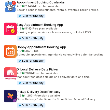
Appointment Booking Cowlendar
/ 5 tähteä
4,9
(2 148)
•
Free plan available
2148 arvostelua yhteensä
Booking app for appointments, rentals, events & booking forms.
Built for Shopify
Easy Appointment Booking App
/ 5 tähteä
4,9
(514)
•
Free plan available
514 arvostelua yhteensä
Booking app for services, classes, events, tickets & POS
Built for Shopify
Hoppy Appointment Booking App
/ 5 tähteä
4,9
(367)
•
Free
367 arvostelua yhteensä
Schedule appointment agenda via calendly like calendar booking
Built for Shopify
D: Local Delivery Date Picker
/ 5 tähteä
4,9
(280)
•
Free plan available
280 arvostelua yhteensä
Manage fresh goods pickup and delivery date and time
Built for Shopify
Pickup Delivery Date Pickeasy
/ 5 tähteä
4,9
(1 263)
•
Free plan available
1263 arvostelua yhteensä
Order Delivery Date Picker for Store Pickup & Local Delivery.
Built for Shopify