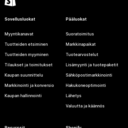
Sovellusluokat
Pääluokat
Myyntikanavat
Suoratoimitus
Tuotteiden etsiminen
Markkinapaikat
Tuotteiden myyminen
Tuotearvostelut
Tilaukset ja toimitukset
Lisämyynti ja tuotepaketit
Kaupan suunnittelu
Sähköpostimarkkinointi
Markkinointi ja konversio
Hakukoneoptimointi
Kaupan hallinnointi
Lähetys
Valuutta ja käännös
Resurssit
Shopify