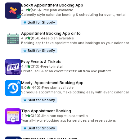
BookX Appointment Booking App
/ 5 tähteä
4,9
(585)
•
Free plan available
585 arvostelua yhteensä
Calendly style calendar booking & scheduling for event, rental
Built for Shopify
Appointment Booking App ointo
/ 5 tähteä
4,9
(886)
•
Free plan available
886 arvostelua yhteensä
Booking app to take appointments and bookings on your calendar
Built for Shopify
Evey Events & Tickets
/ 5 tähteä
4,4
(310)
•
Free to install
310 arvostelua yhteensä
Create, sell & scan event tickets: all from one platform
Meety: Appointment Booking App
/ 5 tähteä
5,0
(440)
•
Free plan available
440 arvostelua yhteensä
Schedule appointments, make booking easy with event calendar
Built for Shopify
Tipo Appointment Booking
/ 5 tähteä
4,9
(340)
•
Ilmainen sopimus saatavilla
340 arvostelua yhteensä
Your all-in-one booking app for services and reservations
Built for Shopify