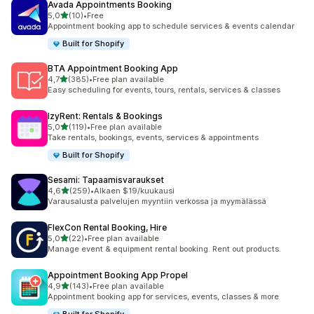
Avada Appointments Booking
/ 5 tähteä
5,0
(10)
•
Free
10 arvostelua yhteensä
Appointment booking app to schedule services & events calendar
Built for Shopify
BTA Appointment Booking App
/ 5 tähteä
4,7
(385)
•
Free plan available
385 arvostelua yhteensä
Easy scheduling for events, tours, rentals, services & classes
IzyRent: Rentals & Bookings
/ 5 tähteä
5,0
(119)
•
Free plan available
119 arvostelua yhteensä
Take rentals, bookings, events, services & appointments
Built for Shopify
Sesami: Tapaamisvaraukset
/ 5 tähteä
4,6
(259)
•
Alkaen $19/kuukausi
259 arvostelua yhteensä
Varausalusta palvelujen myyntiin verkossa ja myymälässä
FlexCon Rental Booking, Hire
/ 5 tähteä
5,0
(22)
•
Free plan available
22 arvostelua yhteensä
Manage event & equipment rental booking. Rent out products.
Appointment Booking App Propel
/ 5 tähteä
4,9
(143)
•
Free plan available
143 arvostelua yhteensä
Appointment booking app for services, events, classes & more