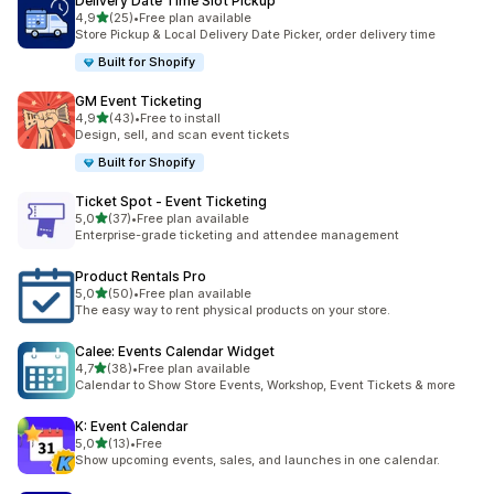
Delivery Date Time Slot Pickup
/ 5 tähteä
4,9
(25)
•
Free plan available
25 arvostelua yhteensä
Store Pickup & Local Delivery Date Picker, order delivery time
Built for Shopify
GM Event Ticketing
/ 5 tähteä
4,9
(43)
•
Free to install
43 arvostelua yhteensä
Design, sell, and scan event tickets
Built for Shopify
Ticket Spot ‑ Event Ticketing
/ 5 tähteä
5,0
(37)
•
Free plan available
37 arvostelua yhteensä
Enterprise-grade ticketing and attendee management
Product Rentals Pro
/ 5 tähteä
5,0
(50)
•
Free plan available
50 arvostelua yhteensä
The easy way to rent physical products on your store.
Calee: Events Calendar Widget
/ 5 tähteä
4,7
(38)
•
Free plan available
38 arvostelua yhteensä
Calendar to Show Store Events, Workshop, Event Tickets & more
K: Event Calendar
/ 5 tähteä
5,0
(13)
•
Free
13 arvostelua yhteensä
Show upcoming events, sales, and launches in one calendar.