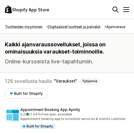
Shopify App Store
Tuotteiden myyminen
Digitaaliset tuotteet ja palvelut
Ajanvaraus
Kaikki ajanvaraussovellukset, joissa on
ominaisuuksia varaukset-toiminnoille.
Online-kursseista live-tapahtumiin.
126 sovellusta haulla
Varaukset
Tyhjennä
Built for Shopify
Appointment Booking App Apntly
/ 5 tähteä
5,0
(1 541)
•
Free plan available
1541 arvostelua yhteensä
Appointment booking app to schedule services & events calendar
Built for Shopify