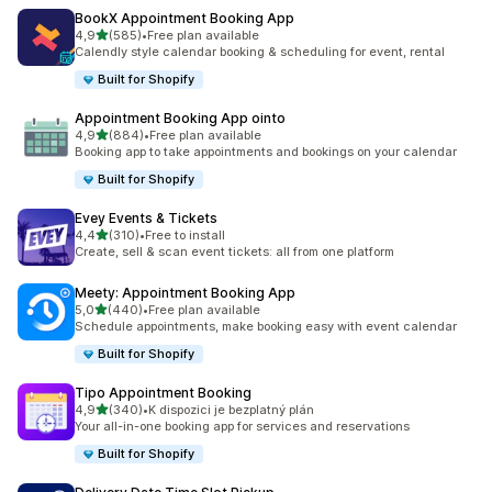
BookX Appointment Booking App
z 5 hvězd
4,9
(585)
•
Free plan available
Celkový počet recenzí: 585
Calendly style calendar booking & scheduling for event, rental
Built for Shopify
Appointment Booking App ointo
z 5 hvězd
4,9
(884)
•
Free plan available
Celkový počet recenzí: 884
Booking app to take appointments and bookings on your calendar
Built for Shopify
Evey Events & Tickets
z 5 hvězd
4,4
(310)
•
Free to install
Celkový počet recenzí: 310
Create, sell & scan event tickets: all from one platform
Meety: Appointment Booking App
z 5 hvězd
5,0
(440)
•
Free plan available
Celkový počet recenzí: 440
Schedule appointments, make booking easy with event calendar
Built for Shopify
Tipo Appointment Booking
z 5 hvězd
4,9
(340)
•
K dispozici je bezplatný plán
Celkový počet recenzí: 340
Your all-in-one booking app for services and reservations
Built for Shopify