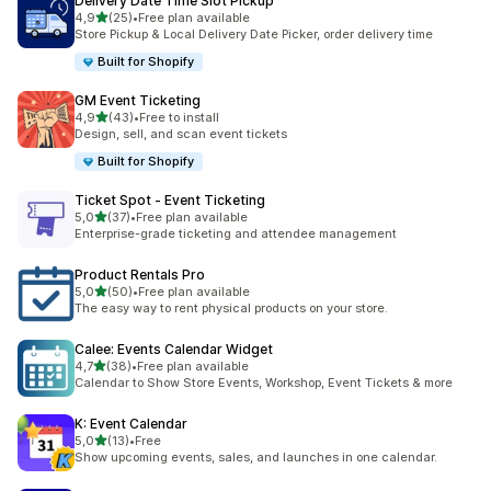
Delivery Date Time Slot Pickup
z 5 hvězd
4,9
(25)
•
Free plan available
Celkový počet recenzí: 25
Store Pickup & Local Delivery Date Picker, order delivery time
Built for Shopify
GM Event Ticketing
z 5 hvězd
4,9
(43)
•
Free to install
Celkový počet recenzí: 43
Design, sell, and scan event tickets
Built for Shopify
Ticket Spot ‑ Event Ticketing
z 5 hvězd
5,0
(37)
•
Free plan available
Celkový počet recenzí: 37
Enterprise-grade ticketing and attendee management
Product Rentals Pro
z 5 hvězd
5,0
(50)
•
Free plan available
Celkový počet recenzí: 50
The easy way to rent physical products on your store.
Calee: Events Calendar Widget
z 5 hvězd
4,7
(38)
•
Free plan available
Celkový počet recenzí: 38
Calendar to Show Store Events, Workshop, Event Tickets & more
K: Event Calendar
z 5 hvězd
5,0
(13)
•
Free
Celkový počet recenzí: 13
Show upcoming events, sales, and launches in one calendar.