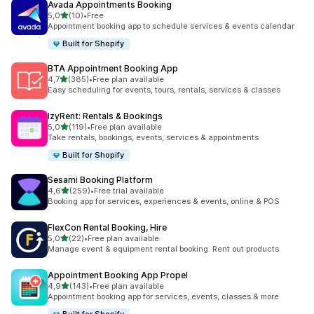
Avada Appointments Booking
z 5 hvězd
5,0
(10)
•
Free
Celkový počet recenzí: 10
Appointment booking app to schedule services & events calendar
Built for Shopify
BTA Appointment Booking App
z 5 hvězd
4,7
(385)
•
Free plan available
Celkový počet recenzí: 385
Easy scheduling for events, tours, rentals, services & classes
IzyRent: Rentals & Bookings
z 5 hvězd
5,0
(119)
•
Free plan available
Celkový počet recenzí: 119
Take rentals, bookings, events, services & appointments
Built for Shopify
Sesami Booking Platform
z 5 hvězd
4,6
(259)
•
Free trial available
Celkový počet recenzí: 259
Booking app for services, experiences & events, online & POS
FlexCon Rental Booking, Hire
z 5 hvězd
5,0
(22)
•
Free plan available
Celkový počet recenzí: 22
Manage event & equipment rental booking. Rent out products.
Appointment Booking App Propel
z 5 hvězd
4,9
(143)
•
Free plan available
Celkový počet recenzí: 143
Appointment booking app for services, events, classes & more