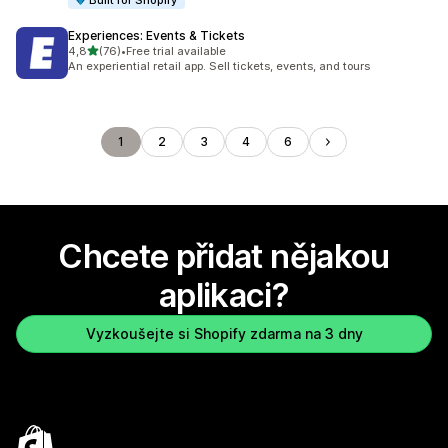
Built for Shopify
Experiences: Events & Tickets
z 5 hvězd
4,8
(76)
•
Free trial available
Celkový počet recenzí: 76
An experiential retail app. Sell tickets, events, and tours
1
2
3
4
6
Chcete přidat nějakou
aplikaci?
Vyzkoušejte si Shopify zdarma na 3 dny