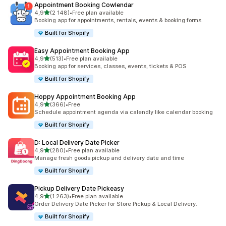
Appointment Booking Cowlendar
z 5 hvězd
4,9
(2 148)
•
Free plan available
Celkový počet recenzí: 2148
Booking app for appointments, rentals, events & booking forms.
Built for Shopify
Easy Appointment Booking App
z 5 hvězd
4,9
(513)
•
Free plan available
Celkový počet recenzí: 513
Booking app for services, classes, events, tickets & POS
Built for Shopify
Hoppy Appointment Booking App
z 5 hvězd
4,9
(366)
•
Free
Celkový počet recenzí: 366
Schedule appointment agenda via calendly like calendar booking
Built for Shopify
D: Local Delivery Date Picker
z 5 hvězd
4,9
(280)
•
Free plan available
Celkový počet recenzí: 280
Manage fresh goods pickup and delivery date and time
Built for Shopify
Pickup Delivery Date Pickeasy
z 5 hvězd
4,9
(1 263)
•
Free plan available
Celkový počet recenzí: 1263
Order Delivery Date Picker for Store Pickup & Local Delivery.
Built for Shopify