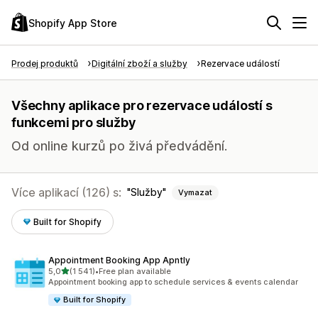
Shopify App Store
Prodej produktů
Digitální zboží a služby
Rezervace událostí
Všechny aplikace pro rezervace událostí s
funkcemi pro služby
Od online kurzů po živá předvádění.
Více aplikací (126) s:
Služby
Vymazat
Built for Shopify
Appointment Booking App Apntly
z 5 hvězd
5,0
(1 541)
•
Free plan available
Celkový počet recenzí: 1541
Appointment booking app to schedule services & events calendar
Built for Shopify