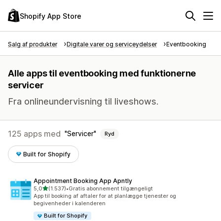
Shopify App Store
Salg af produkter
Digitale varer og serviceydelser
Eventbooking
Alle apps til eventbooking med funktionerne
servicer
Fra onlineundervisning til liveshows.
125 apps med
Servicer
Ryd
Built for Shopify
Appointment Booking App Apntly
ud af 5 stjerner
5,0
(1.537)
•
Gratis abonnement tilgængeligt
1537 anmeldelser i alt
App til booking af aftaler for at planlægge tjenester og
begivenheder i kalenderen
Built for Shopify