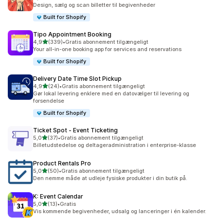
43 anmeldelser i alt
Design, sælg og scan billetter til begivenheder
Built for Shopify
Tipo Appointment Booking
ud af 5 stjerner
4,9
(339)
•
Gratis abonnement tilgængeligt
339 anmeldelser i alt
Your all-in-one booking app for services and reservations
Built for Shopify
Delivery Date Time Slot Pickup
ud af 5 stjerner
4,9
(24)
•
Gratis abonnement tilgængeligt
24 anmeldelser i alt
Gør lokal levering enklere med en datovælger til levering og
forsendelse
Built for Shopify
Ticket Spot ‑ Event Ticketing
ud af 5 stjerner
5,0
(37)
•
Gratis abonnement tilgængeligt
37 anmeldelser i alt
Billetudstedelse og deltageradministration i enterprise-klasse
Product Rentals Pro
ud af 5 stjerner
5,0
(50)
•
Gratis abonnement tilgængeligt
50 anmeldelser i alt
Den nemme måde at udleje fysiske produkter i din butik på.
K: Event Calendar
ud af 5 stjerner
5,0
(13)
•
Gratis
13 anmeldelser i alt
Vis kommende begivenheder, udsalg og lanceringer i én kalender.