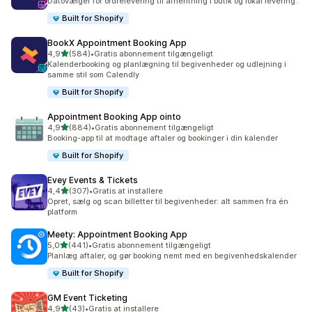
Datovælger for ordrelevering til afhentning i butik og lokal levering.
Built for Shopify
BookX Appointment Booking App
ud af 5 stjerner
4,9
(584)
•
Gratis abonnement tilgængeligt
584 anmeldelser i alt
Kalenderbooking og planlægning til begivenheder og udlejning i
samme stil som Calendly
Built for Shopify
Appointment Booking App ointo
ud af 5 stjerner
4,9
(884)
•
Gratis abonnement tilgængeligt
884 anmeldelser i alt
Booking-app til at modtage aftaler og bookinger i din kalender
Built for Shopify
Evey Events & Tickets
ud af 5 stjerner
4,4
(307)
•
Gratis at installere
307 anmeldelser i alt
Opret, sælg og scan billetter til begivenheder: alt sammen fra én
platform
Meety: Appointment Booking App
ud af 5 stjerner
5,0
(441)
•
Gratis abonnement tilgængeligt
441 anmeldelser i alt
Planlæg aftaler, og gør booking nemt med en begivenhedskalender
Built for Shopify
GM Event Ticketing
ud af 5 stjerner
4,9
(43)
•
Gratis at installere