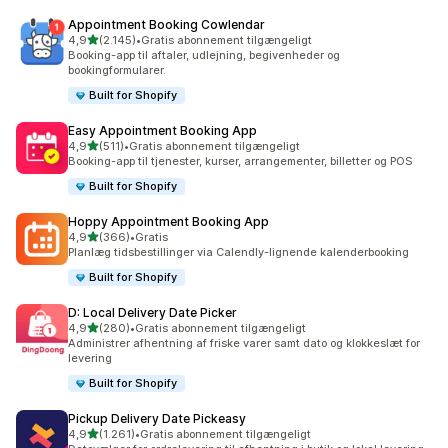
Appointment Booking Cowlendar
ud af 5 stjerner
4,9
(2.145)
•
Gratis abonnement tilgængeligt
2145 anmeldelser i alt
Booking-app til aftaler, udlejning, begivenheder og
bookingformularer.
Built for Shopify
Easy Appointment Booking App
ud af 5 stjerner
4,9
(511)
•
Gratis abonnement tilgængeligt
511 anmeldelser i alt
Booking-app til tjenester, kurser, arrangementer, billetter og POS
Built for Shopify
Hoppy Appointment Booking App
ud af 5 stjerner
4,9
(366)
•
Gratis
366 anmeldelser i alt
Planlæg tidsbestillinger via Calendly-lignende kalenderbooking
Built for Shopify
D: Local Delivery Date Picker
ud af 5 stjerner
4,9
(280)
•
Gratis abonnement tilgængeligt
280 anmeldelser i alt
Administrer afhentning af friske varer samt dato og klokkeslæt for
levering
Built for Shopify
Pickup Delivery Date Pickeasy
ud af 5 stjerner
4,9
(1.261)
•
Gratis abonnement tilgængeligt
1261 anmeldelser i alt