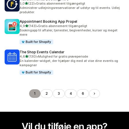
ud af 5 stjerner
5,0
(22)
•
Gratis abonnement tilgængeligt
22 anmeldelser i alt
Administrer udlejningsreservationer af udstyr og til events. Udlej
produkter.
Appointment Booking App Propel
ud af 5 stjerner
4,9
(143)
•
Gratis abonnement tilgængeligt
143 anmeldelser i alt
Bookingapp til aftaler, tjenester, begivenheder, kurser og meget
mere
Built for Shopify
The Shop Events Calendar
ud af 5 stjerner
4,6
(130)
•
Mulighed for gratis prøveperiode
130 anmeldelser i alt
En kalender-widget, der hjælper dig med at vise dine events og
kampagner
Built for Shopify
1
2
3
4
6
Vil du tilføje en app?