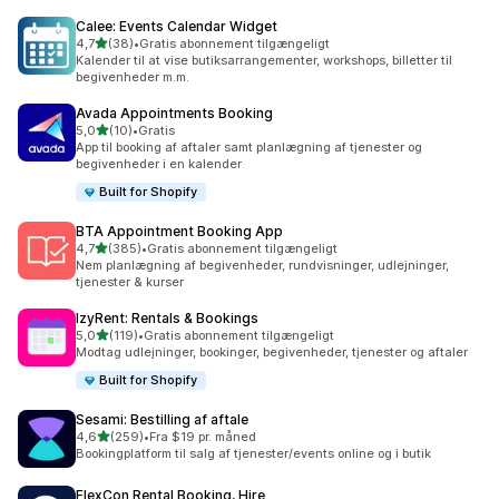
Calee: Events Calendar Widget
ud af 5 stjerner
4,7
(38)
•
Gratis abonnement tilgængeligt
38 anmeldelser i alt
Kalender til at vise butiksarrangementer, workshops, billetter til
begivenheder m.m.
Avada Appointments Booking
ud af 5 stjerner
5,0
(10)
•
Gratis
10 anmeldelser i alt
App til booking af aftaler samt planlægning af tjenester og
begivenheder i en kalender
Built for Shopify
BTA Appointment Booking App
ud af 5 stjerner
4,7
(385)
•
Gratis abonnement tilgængeligt
385 anmeldelser i alt
Nem planlægning af begivenheder, rundvisninger, udlejninger,
tjenester & kurser
IzyRent: Rentals & Bookings
ud af 5 stjerner
5,0
(119)
•
Gratis abonnement tilgængeligt
119 anmeldelser i alt
Modtag udlejninger, bookinger, begivenheder, tjenester og aftaler
Built for Shopify
Sesami: Bestilling af aftale
ud af 5 stjerner
4,6
(259)
•
Fra $19 pr. måned
259 anmeldelser i alt
Bookingplatform til salg af tjenester/events online og i butik
FlexCon Rental Booking, Hire