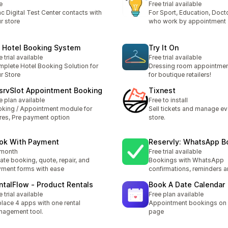
e
Free trial available
c Digital Test Center contacts with
For Sport, Education, Doct
r store
who work by appointment
 Hotel Booking System
Try It On
e trial available
Free trial available
plete Hotel Booking Solution for
Dressing room appointmen
r Store
for boutique retailers!
srvSlot Appointment Booking
Tixnest
e plan available
Free to install
king / Appointment module for
Sell tickets and manage ev
res, Pre payment option
store.
ok With Payment
Reservly: WhatsApp B
/month
Free trial available
ate booking, quote, repair, and
Bookings with WhatsApp
ment forms with ease
confirmations, reminders 
ntalFlow ‑ Product Rentals
Book A Date Calendar
e trial available
Free plan available
lace 4 apps with one rental
Appointment bookings on 
agement tool.
page