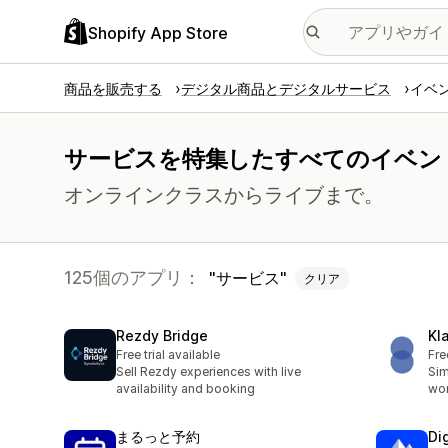
Shopify App Store
商品を販売する
デジタル商品とデジタルサービス
イベ
サービスを特集したすべてのイベン
オンラインクラスからライブまで。
125個のアプリ：
サービス
クリア
Rezdy Bridge
Kl
Free trial available
Fre
Sell Rezdy experiences with live
Sim
availability and booking
wor
まるっと予約
Di