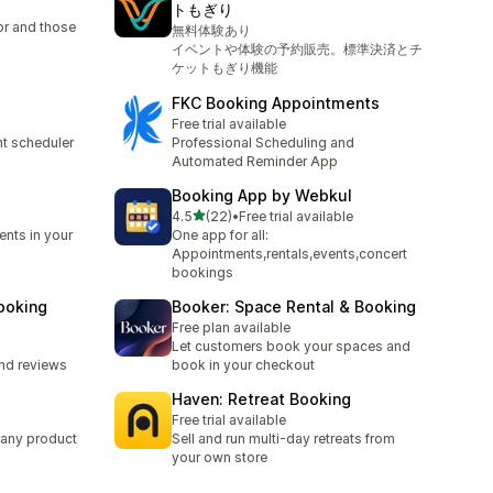
トもぎり
or and those
無料体験あり
イベントや体験の予約販売。標準決済とチ
ケットもぎり機能
FKC Booking Appointments
Free trial available
t scheduler
Professional Scheduling and
Automated Reminder App
Booking App by Webkul
5つ星中
4.5
(22)
•
Free trial available
合計レビュー数：22件
ents in your
One app for all:
Appointments,rentals,events,concert
bookings
ooking
Booker: Space Rental & Booking
Free plan available
Let customers book your spaces and
and reviews
book in your checkout
Haven: Retreat Booking
Free trial available
any product
Sell and run multi-day retreats from
your own store