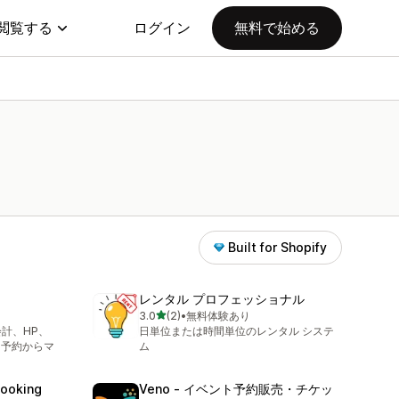
閲覧する
ログイン
無料で始める
Built for Shopify
レンタル プロフェッショナル
5つ星中
3.0
(2)
•
無料体験あり
合計レビュー数：2件
会計、HP、
日単位または時間単位のレンタル システ
 予約からマ
ム
Booking
Veno ‑ イベント予約販売・チケッ