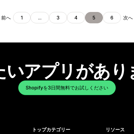
前へ
次へ
1
…
3
4
5
6
たいアプリがあり
Shopifyを3日間無料でお試しください
トップカテゴリー
リソース