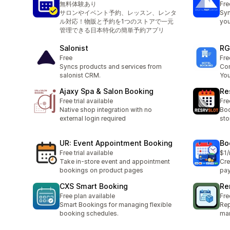
無料体験あり
Fre
サロンやイベント予約、レッスン、レンタ
Syn
ル対応！物販と予約を1つのストアで一元
you
管理できる日本特化の簡単予約アプリ
Salonist
RG
Free
Fre
Syncs products and services from
Com
salonist CRM.
You
Ajaxy Spa & Salon Booking
Re
Free trial available
Fre
Native shop integration with no
Boo
external login required
sto
UR: Event Appointment Booking
Bo
Free trial available
$1
Take in-store event and appointment
Cre
bookings on product pages
pay
CXS Smart Booking
Re
Free plan available
Fre
Smart Bookings for managing flexible
Rep
booking schedules.
man