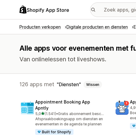
Shopify App Store
Producten verkopen
Digitale producten en diensten
E
Alle apps voor evenementen met fu
Van onlinelessen tot liveshows.
126 apps met
Diensten
Wissen
Appointment Booking App
Ap
Apntly
4,9
214
Boe
van 5 sterren
5,0
(1.541)
•
Gratis abonnement beschikbaar
1541 recensies in totaal
eve
Afspraakboekingsapp om diensten en
evenementen in de agenda te plannen
Built for Shopify