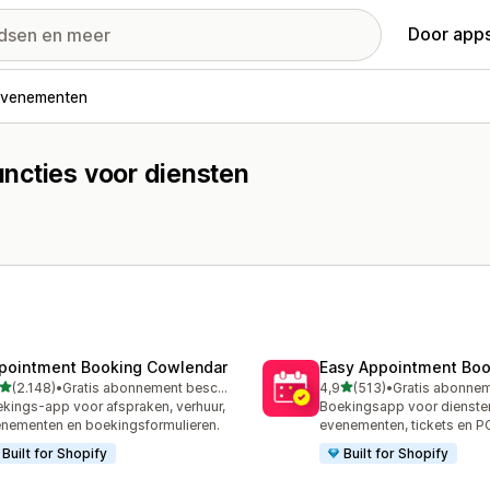
Door apps
venementen
ncties voor diensten
pointment Booking Cowlendar
Easy Appointment Boo
van 5 sterren
van 5 sterren
(2.148)
•
Gratis abonnement beschikbaar
4,9
(513)
•
8 recensies in totaal
513 recensies in totaal
kings-app voor afspraken, verhuur,
Boekingsapp voor diensten
nementen en boekingsformulieren.
evenementen, tickets en 
Built for Shopify
Built for Shopify