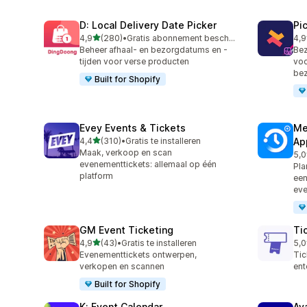
D: Local Delivery Date Picker
Pi
van 5 sterren
4,9
(280)
•
Gratis abonnement beschikbaar
4,9
280 recensies in totaal
126
Beheer afhaal- en bezorgdatums en -
Bez
tijden voor verse producten
voo
bez
Built for Shopify
Evey Events & Tickets
Me
van 5 sterren
4,4
(310)
•
Gratis te installeren
Ap
310 recensies in totaal
Maak, verkoop en scan
5,0
440
evenementtickets: allemaal op één
Pla
platform
een
ev
GM Event Ticketing
Ti
van 5 sterren
4,9
(43)
•
Gratis te installeren
5,0
43 recensies in totaal
37 
Evenementtickets ontwerpen,
Tic
verkopen en scannen
ent
Built for Shopify
K: Event Calendar
Av