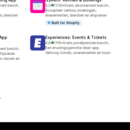
van 5 sterren
Gratis abonnement beschikbaar
5,0
(119)
•
Gratis abonnement beschikbaar
119 recensies in totaal
Accepteer verhuur, boekingen,
r, diensten
evenementen, diensten en afspraken
Built for Shopify
 App
Experiences: Events & Tickets
van 5 sterren
4,8
(76)
•
Gratis proefperiode beschikbaar
76 recensies in totaal
Een ervaringsgerichte retail-app.
Gratis abonnement beschikbaar
Verkoop tickets, evenementen en tours
afspraken
n, lessen en