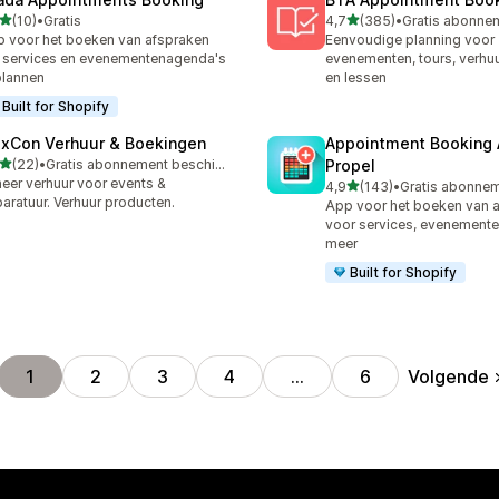
van 5 sterren
van 5 sterren
(10)
•
Gratis
4,7
(385)
•
recensies in totaal
385 recensies in totaal
 voor het boeken van afspraken
Eenvoudige planning voor
services en evenementenagenda's
evenementen, tours, verhuu
plannen
en lessen
Built for Shopify
exCon Verhuur & Boekingen
Appointment Booking
van 5 sterren
(22)
•
Gratis abonnement beschikbaar
Propel
recensies in totaal
eer verhuur voor events &
van 5 sterren
4,9
(143)
•
143 recensies in totaal
aratuur. Verhuur producten.
App voor het boeken van 
voor services, evenemente
meer
Built for Shopify
Volgende
1
2
3
4
…
6