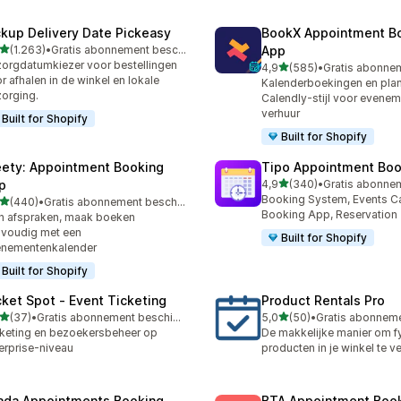
ckup Delivery Date Pickeasy
BookX Appointment B
van 5 sterren
(1.263)
•
Gratis abonnement beschikbaar
App
3 recensies in totaal
orgdatumkiezer voor bestellingen
van 5 sterren
4,9
(585)
•
585 recensies in totaal
r afhalen in de winkel en lokale
Kalenderboekingen en plan
orging.
Calendly-stijl voor evene
verhuur
Built for Shopify
Built for Shopify
ety: Appointment Booking
Tipo Appointment Boo
van 5 sterren
p
4,9
(340)
•
340 recensies in totaal
Booking System, Events Ca
van 5 sterren
(440)
•
Gratis abonnement beschikbaar
 recensies in totaal
Booking App, Reservation
n afspraken, maak boeken
voudig met een
Built for Shopify
enementenkalender
Built for Shopify
cket Spot ‑ Event Ticketing
Product Rentals Pro
van 5 sterren
van 5 sterren
(37)
•
Gratis abonnement beschikbaar
5,0
(50)
•
recensies in totaal
50 recensies in totaal
keting en bezoekersbeheer op
De makkelijke manier om f
erprise-niveau
producten in je winkel te v
ada Appointments Booking
BTA Appointment Boo