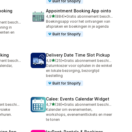
Built for Shopify
ooking
Appointment Booking App ointo
van 5 sterren
4,9
(884)
•
Gratis abonnement beschikbaar
884 recensies in totaal
Boekingsapp voor het ontvangen van
Gratis abonnement beschikbaar
afspraken en boekingen in je agenda
ning in
menten en
Built for Shopify
king
Delivery Date Time Slot Pickup
van 5 sterren
Gratis abonnement beschikbaar
4,9
(25)
•
Gratis abonnement beschikbaar
25 recensies in totaal
lendar,
Datumkiezer voor ophalen in de winkel
en lokale bezorging, bezorgtijd
bestelling
Built for Shopify
Calee: Events Calendar Widget
van 5 sterren
Gratis abonnement beschikbaar
4,7
(38)
•
Gratis abonnement beschikbaar
38 recensies in totaal
ysieke
Kalender om evenementen,
erhuren.
workshops, evenementtickets en meer
te tonen
king App
IzyRent: Rentals & Bookings