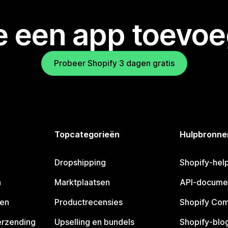
je een app toevo
Probeer Shopify 3 dagen gratis
Topcategorieën
Hulpbronne
Dropshipping
Shopify-hel
n
Marktplaatsen
API-docume
pen
Productrecensies
Shopify Co
erzending
Upselling en bundels
Shopify-blo