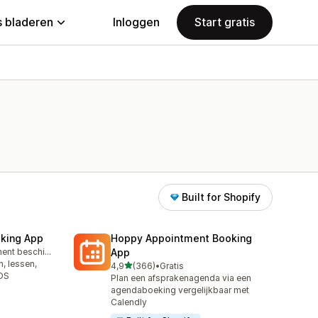
 bladeren
Inloggen
Start gratis
Built for Shopify
king App
Hoppy Appointment Booking
Gratis abonnement beschikbaar
App
, lessen,
van 5 sterren
4,9
(366)
•
Gratis
366 recensies in totaal
POS
Plan een afsprakenagenda via een
agendaboeking vergelijkbaar met
Calendly