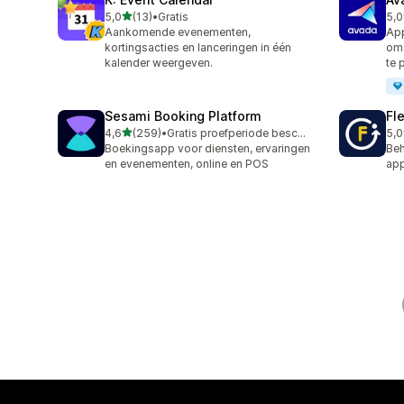
van 5 sterren
5,0
(13)
•
Gratis
5,0
13 recensies in totaal
10 
Aankomende evenementen,
App
kortingsacties en lanceringen in één
om 
kalender weergeven.
te 
Sesami Booking Platform
Fl
van 5 sterren
4,6
(259)
•
Gratis proefperiode beschikbaar
5,0
259 recensies in totaal
22 
Boekingsapp voor diensten, ervaringen
Beh
en evenementen, online en POS
app