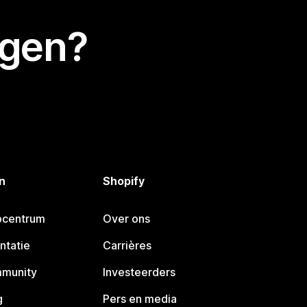
egen?
n
Shopify
pcentrum
Over ons
ntatie
Carrières
mmunity
Investeerders
g
Pers en media