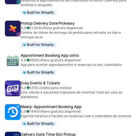
Reservas e agendamentos de calendário no estilo Calendly para
eventos e aluguéis
Built for Shopify
Pickup Delivery Date Pickeasy
de 5 estrelas
4,9
(1.263)
•
Plano gratuito disponível
1263 avaliações ao todo
Seletor de datas de entrega do pedido para retirada na loja e
entrega local.
Built for Shopify
Appointment Booking App ointo
de 5 estrelas
4,9
(885)
•
Plano gratuito disponível
885 avaliações ao todo
App para aceitar agendamentos e reservas no seu calendário
Built for Shopify
Evey Events & Tickets
de 5 estrelas
4,4
(310)
•
Grátis para instalar
310 avaliações ao todo
Crie, venda e escaneie ingressos de eventos: tudo em uma só
plataforma
Meety: Appointment Booking App
de 5 estrelas
5,0
(440)
•
Plano gratuito disponível
440 avaliações ao todo
Agende horários e facilite as reservas com o calendário de eventos
Built for Shopify
Delivery Date Time Slot Pickup