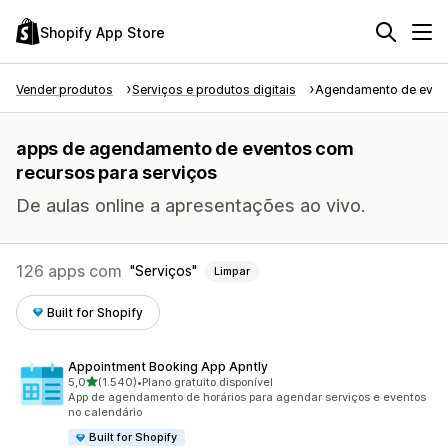
Shopify App Store
Vender produtos
Serviços e produtos digitais
Agendamento de even
apps de agendamento de eventos com
recursos para serviços
De aulas online a apresentações ao vivo.
126 apps com
Serviços
Limpar
Built for Shopify
Appointment Booking App Apntly
de 5 estrelas
5,0
(1.540)
•
Plano gratuito disponível
1540 avaliações ao todo
App de agendamento de horários para agendar serviços e eventos
no calendário
Built for Shopify