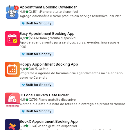
Appointment Booking Cowlendar
de 5 estrelas
4,9
(2.151)
•
Plano gratuito disponível
2151 avaliações ao todo
Agrege calendário e torne produto em serviço reservável em 2mn
Built for Shopify
Easy Appointment Booking App
de 5 estrelas
4,9
(514)
•
Plano gratuito disponível
514 avaliações ao todo
App de agendamento para serviços, aulas, eventos, ingressos e
POS
Built for Shopify
Hoppy Appointment Booking App
de 5 estrelas
4,9
(367)
•
Grátis
367 avaliações ao todo
Programe a agenda de horários com agendamentos no calendário
como no Calendly
Built for Shopify
D: Local Delivery Date Picker
de 5 estrelas
4,9
(279)
•
Plano gratuito disponível
279 avaliações ao todo
Gerencie a data e a hora de retirada e entrega de produtos frescos
Built for Shopify
BookX Appointment Booking App
de 5 estrelas
5,0
(584)
•
Plano gratuito disponível
584 avaliações ao todo