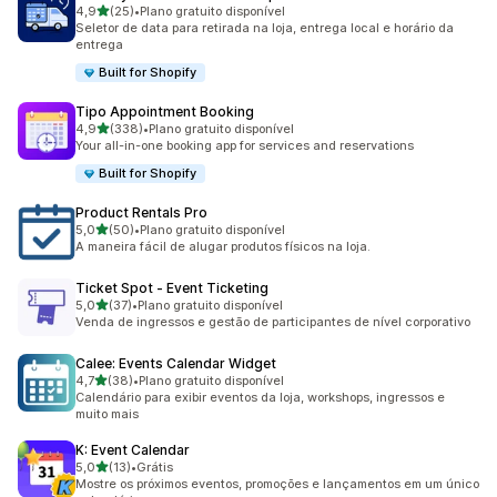
de 5 estrelas
4,9
(25)
•
Plano gratuito disponível
25 avaliações ao todo
Seletor de data para retirada na loja, entrega local e horário da
entrega
Built for Shopify
Tipo Appointment Booking
de 5 estrelas
4,9
(338)
•
Plano gratuito disponível
338 avaliações ao todo
Your all-in-one booking app for services and reservations
Built for Shopify
Product Rentals Pro
de 5 estrelas
5,0
(50)
•
Plano gratuito disponível
50 avaliações ao todo
A maneira fácil de alugar produtos físicos na loja.
Ticket Spot ‑ Event Ticketing
de 5 estrelas
5,0
(37)
•
Plano gratuito disponível
37 avaliações ao todo
Venda de ingressos e gestão de participantes de nível corporativo
Calee: Events Calendar Widget
de 5 estrelas
4,7
(38)
•
Plano gratuito disponível
38 avaliações ao todo
Calendário para exibir eventos da loja, workshops, ingressos e
muito mais
K: Event Calendar
de 5 estrelas
5,0
(13)
•
Grátis
13 avaliações ao todo
Mostre os próximos eventos, promoções e lançamentos em um único