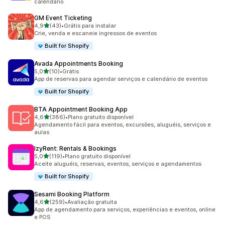
calendário.
GM Event Ticketing
de 5 estrelas
4,9
(43)
•
Grátis para instalar
43 avaliações ao todo
Crie, venda e escaneie ingressos de eventos
Built for Shopify
Avada Appointments Booking
de 5 estrelas
5,0
(10)
•
Grátis
10 avaliações ao todo
App de reservas para agendar serviços e calendário de eventos
Built for Shopify
BTA Appointment Booking App
de 5 estrelas
4,6
(386)
•
Plano gratuito disponível
386 avaliações ao todo
Agendamento fácil para eventos, excursões, aluguéis, serviços e
aulas
IzyRent: Rentals & Bookings
de 5 estrelas
5,0
(119)
•
Plano gratuito disponível
119 avaliações ao todo
Aceite aluguéis, reservas, eventos, serviços e agendamentos
Built for Shopify
Sesami Booking Platform
de 5 estrelas
4,6
(259)
•
Avaliação gratuita
259 avaliações ao todo
App de agendamento para serviços, experiências e eventos, online
e POS