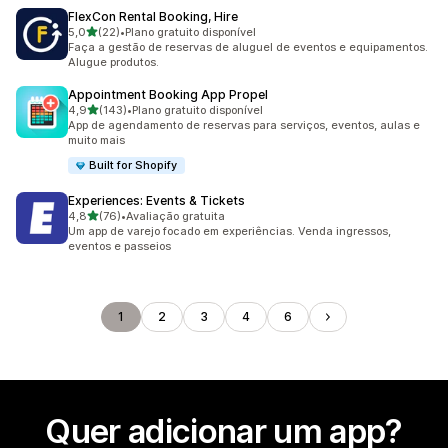
FlexCon Rental Booking, Hire
de 5 estrelas
5,0
(22)
•
Plano gratuito disponível
22 avaliações ao todo
Faça a gestão de reservas de aluguel de eventos e equipamentos.
Alugue produtos.
Appointment Booking App Propel
de 5 estrelas
4,9
(143)
•
Plano gratuito disponível
143 avaliações ao todo
App de agendamento de reservas para serviços, eventos, aulas e
muito mais
Built for Shopify
Experiences: Events & Tickets
de 5 estrelas
4,8
(76)
•
Avaliação gratuita
76 avaliações ao todo
Um app de varejo focado em experiências. Venda ingressos,
eventos e passeios
1
2
3
4
6
Quer adicionar um app?