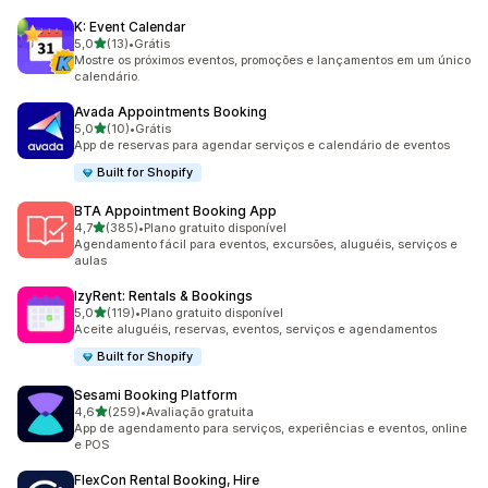
K: Event Calendar
de 5 estrelas
5,0
(13)
•
Grátis
13 avaliações ao todo
Mostre os próximos eventos, promoções e lançamentos em um único
calendário.
Avada Appointments Booking
de 5 estrelas
5,0
(10)
•
Grátis
10 avaliações ao todo
App de reservas para agendar serviços e calendário de eventos
Built for Shopify
BTA Appointment Booking App
de 5 estrelas
4,7
(385)
•
Plano gratuito disponível
385 avaliações ao todo
Agendamento fácil para eventos, excursões, aluguéis, serviços e
aulas
IzyRent: Rentals & Bookings
de 5 estrelas
5,0
(119)
•
Plano gratuito disponível
119 avaliações ao todo
Aceite aluguéis, reservas, eventos, serviços e agendamentos
Built for Shopify
Sesami Booking Platform
de 5 estrelas
4,6
(259)
•
Avaliação gratuita
259 avaliações ao todo
App de agendamento para serviços, experiências e eventos, online
e POS
FlexCon Rental Booking, Hire