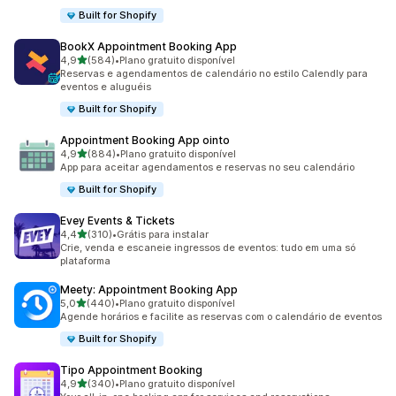
Built for Shopify
BookX Appointment Booking App
de 5 estrelas
4,9
(584)
•
Plano gratuito disponível
584 avaliações ao todo
Reservas e agendamentos de calendário no estilo Calendly para
eventos e aluguéis
Built for Shopify
Appointment Booking App ointo
de 5 estrelas
4,9
(884)
•
Plano gratuito disponível
884 avaliações ao todo
App para aceitar agendamentos e reservas no seu calendário
Built for Shopify
Evey Events & Tickets
de 5 estrelas
4,4
(310)
•
Grátis para instalar
310 avaliações ao todo
Crie, venda e escaneie ingressos de eventos: tudo em uma só
plataforma
Meety: Appointment Booking App
de 5 estrelas
5,0
(440)
•
Plano gratuito disponível
440 avaliações ao todo
Agende horários e facilite as reservas com o calendário de eventos
Built for Shopify
Tipo Appointment Booking
de 5 estrelas
4,9
(340)
•
Plano gratuito disponível
340 avaliações ao todo