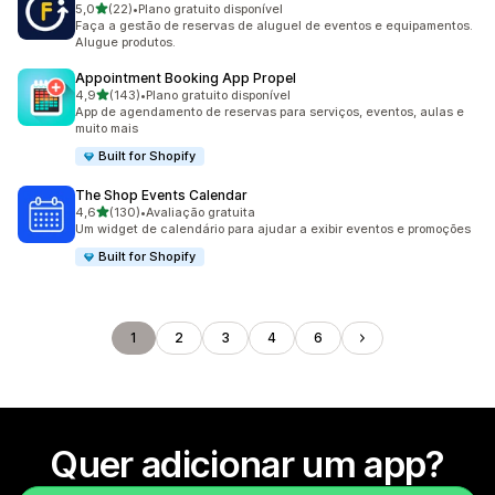
de 5 estrelas
5,0
(22)
•
Plano gratuito disponível
22 avaliações ao todo
Faça a gestão de reservas de aluguel de eventos e equipamentos.
Alugue produtos.
Appointment Booking App Propel
de 5 estrelas
4,9
(143)
•
Plano gratuito disponível
143 avaliações ao todo
App de agendamento de reservas para serviços, eventos, aulas e
muito mais
Built for Shopify
The Shop Events Calendar
de 5 estrelas
4,6
(130)
•
Avaliação gratuita
130 avaliações ao todo
Um widget de calendário para ajudar a exibir eventos e promoções
Built for Shopify
1
2
3
4
6
Quer adicionar um app?