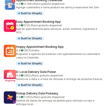
Appointment Booking Cowlendar
de 5 estrelas
4,9
(2.148)
•
Plano gratuito disponível
2148 avaliações ao todo
Agrege calendário e torne produto em serviço reservável em 2mn
Built for Shopify
Easy Appointment Booking App
de 5 estrelas
4,9
(512)
•
Plano gratuito disponível
512 avaliações ao todo
App de agendamento para serviços, aulas, eventos, ingressos e
POS
Built for Shopify
Hoppy Appointment Booking App
de 5 estrelas
4,9
(367)
•
Grátis
367 avaliações ao todo
Programe a agenda de horários com agendamentos no calendário
como no Calendly
Built for Shopify
D: Local Delivery Date Picker
de 5 estrelas
4,9
(280)
•
Plano gratuito disponível
280 avaliações ao todo
Gerencie a data e a hora de retirada e entrega de produtos frescos
Built for Shopify
Pickup Delivery Date Pickeasy
de 5 estrelas
4,9
(1.262)
•
Plano gratuito disponível
1262 avaliações ao todo
Seletor de datas de entrega do pedido para retirada na loja e
entrega local.