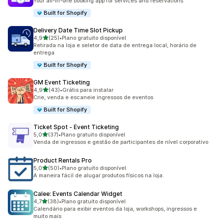
Your all-in-one booking app for services and reservations
Built for Shopify
Delivery Date Time Slot Pickup
de 5 estrelas
4,9
(25)
•
Plano gratuito disponível
25 avaliações ao todo
Retirada na loja e seletor de data de entrega local, horário de
entrega
Built for Shopify
GM Event Ticketing
de 5 estrelas
4,9
(43)
•
Grátis para instalar
43 avaliações ao todo
Crie, venda e escaneie ingressos de eventos
Built for Shopify
Ticket Spot ‑ Event Ticketing
de 5 estrelas
5,0
(37)
•
Plano gratuito disponível
37 avaliações ao todo
Venda de ingressos e gestão de participantes de nível corporativo
Product Rentals Pro
de 5 estrelas
5,0
(50)
•
Plano gratuito disponível
50 avaliações ao todo
A maneira fácil de alugar produtos físicos na loja.
Calee: Events Calendar Widget
de 5 estrelas
4,7
(38)
•
Plano gratuito disponível
38 avaliações ao todo
Calendário para exibir eventos da loja, workshops, ingressos e
muito mais