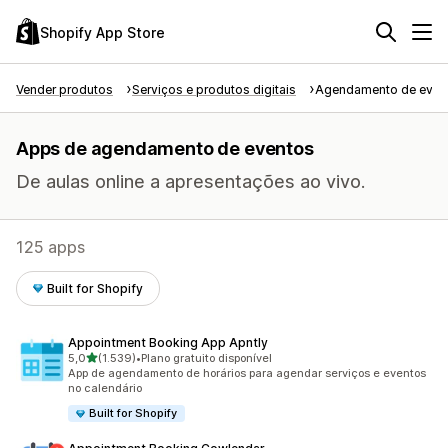
Shopify App Store
Vender produtos
Serviços e produtos digitais
Agendamento de even
Apps de agendamento de eventos
De aulas online a apresentações ao vivo.
125 apps
Built for Shopify
Appointment Booking App Apntly
de 5 estrelas
5,0
(1.539)
•
Plano gratuito disponível
1539 avaliações ao todo
App de agendamento de horários para agendar serviços e eventos
no calendário
Built for Shopify