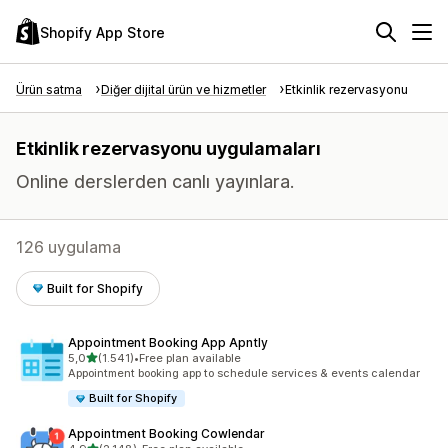
Shopify App Store
Ürün satma
Diğer dijital ürün ve hizmetler
Etkinlik rezervasyonu
Etkinlik rezervasyonu uygulamaları
Online derslerden canlı yayınlara.
126 uygulama
Built for Shopify
Appointment Booking App Apntly
5 yıldız üzerinden
5,0
(1.541)
•
Free plan available
toplam 1541 değerlendirme
Appointment booking app to schedule services & events calendar
Built for Shopify
Appointment Booking Cowlendar