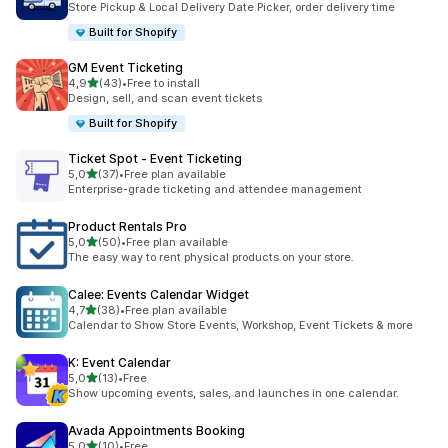
Store Pickup & Local Delivery Date Picker, order delivery time
Built for Shopify
GM Event Ticketing
5 yıldız üzerinden
4,9
(43)
•
Free to install
toplam 43 değerlendirme
Design, sell, and scan event tickets
Built for Shopify
Ticket Spot ‑ Event Ticketing
5 yıldız üzerinden
5,0
(37)
•
Free plan available
toplam 37 değerlendirme
Enterprise-grade ticketing and attendee management
Product Rentals Pro
5 yıldız üzerinden
5,0
(50)
•
Free plan available
toplam 50 değerlendirme
The easy way to rent physical products on your store.
Calee: Events Calendar Widget
5 yıldız üzerinden
4,7
(38)
•
Free plan available
toplam 38 değerlendirme
Calendar to Show Store Events, Workshop, Event Tickets & more
K: Event Calendar
5 yıldız üzerinden
5,0
(13)
•
Free
toplam 13 değerlendirme
Show upcoming events, sales, and launches in one calendar.
Avada Appointments Booking
5 yıldız üzerinden
5,0
(10)
•
Free