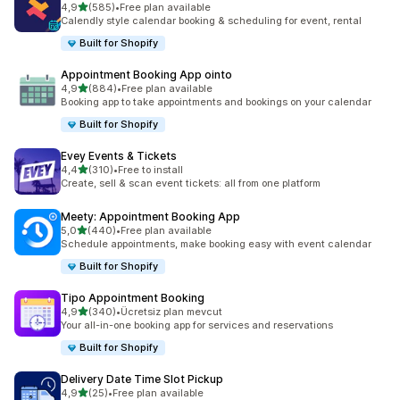
5 yıldız üzerinden
4,9
(585)
•
Free plan available
toplam 585 değerlendirme
Calendly style calendar booking & scheduling for event, rental
Built for Shopify
Appointment Booking App ointo
5 yıldız üzerinden
4,9
(884)
•
Free plan available
toplam 884 değerlendirme
Booking app to take appointments and bookings on your calendar
Built for Shopify
Evey Events & Tickets
5 yıldız üzerinden
4,4
(310)
•
Free to install
toplam 310 değerlendirme
Create, sell & scan event tickets: all from one platform
Meety: Appointment Booking App
5 yıldız üzerinden
5,0
(440)
•
Free plan available
toplam 440 değerlendirme
Schedule appointments, make booking easy with event calendar
Built for Shopify
Tipo Appointment Booking
5 yıldız üzerinden
4,9
(340)
•
Ücretsiz plan mevcut
toplam 340 değerlendirme
Your all-in-one booking app for services and reservations
Built for Shopify
Delivery Date Time Slot Pickup
5 yıldız üzerinden
4,9
(25)
•
Free plan available
toplam 25 değerlendirme