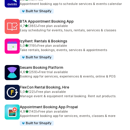
toplam 10 değerlendirme
Appointment booking app to schedule services & events calendar
Built for Shopify
BTA Appointment Booking App
5 yıldız üzerinden
4,7
(385)
•
Free plan available
toplam 385 değerlendirme
Easy scheduling for events, tours, rentals, services & classes
IzyRent: Rentals & Bookings
5 yıldız üzerinden
5,0
(119)
•
Free plan available
toplam 119 değerlendirme
Take rentals, bookings, events, services & appointments
Built for Shopify
Sesami Booking Platform
5 yıldız üzerinden
4,6
(259)
•
Free trial available
toplam 259 değerlendirme
Booking app for services, experiences & events, online & POS
FlexCon Rental Booking, Hire
5 yıldız üzerinden
5,0
(22)
•
Free plan available
toplam 22 değerlendirme
Manage event & equipment rental booking. Rent out products.
Appointment Booking App Propel
5 yıldız üzerinden
4,9
(143)
•
Free plan available
toplam 143 değerlendirme
Appointment booking app for services, events, classes & more
Built for Shopify