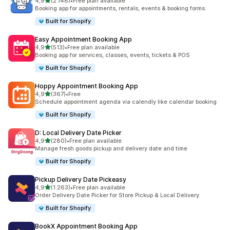
5 yıldız üzerinden
4,9
(2.148)
•
Free plan available
toplam 2148 değerlendirme
Booking app for appointments, rentals, events & booking forms.
Built for Shopify
Easy Appointment Booking App
5 yıldız üzerinden
4,9
(513)
•
Free plan available
toplam 513 değerlendirme
Booking app for services, classes, events, tickets & POS
Built for Shopify
Hoppy Appointment Booking App
5 yıldız üzerinden
4,9
(367)
•
Free
toplam 367 değerlendirme
Schedule appointment agenda via calendly like calendar booking
Built for Shopify
D: Local Delivery Date Picker
5 yıldız üzerinden
4,9
(280)
•
Free plan available
toplam 280 değerlendirme
Manage fresh goods pickup and delivery date and time
Built for Shopify
Pickup Delivery Date Pickeasy
5 yıldız üzerinden
4,9
(1.263)
•
Free plan available
toplam 1263 değerlendirme
Order Delivery Date Picker for Store Pickup & Local Delivery.
Built for Shopify
BookX Appointment Booking App