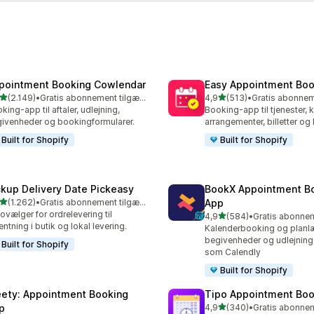
pointment Booking Cowlendar
Easy Appointment Boo
ud af 5 stjerner
ud af 5 stjerner
(2.149)
•
Gratis abonnement tilgængeligt
4,9
(513)
•
9 anmeldelser i alt
513 anmeldelser i alt
king-app til aftaler, udlejning,
Booking-app til tjenester, k
ivenheder og bookingformularer.
arrangementer, billetter o
Built for Shopify
Built for Shopify
ckup Delivery Date Pickeasy
BookX Appointment B
ud af 5 stjerner
(1.262)
•
Gratis abonnement tilgængeligt
App
2 anmeldelser i alt
ovælger for ordrelevering til
ud af 5 stjerner
4,9
(584)
•
584 anmeldelser i alt
entning i butik og lokal levering.
Kalenderbooking og planlæ
begivenheder og udlejning 
Built for Shopify
som Calendly
Built for Shopify
ety: Appointment Booking
Tipo Appointment Boo
ud af 5 stjerner
p
4,9
(340)
•
340 anmeldelser i alt