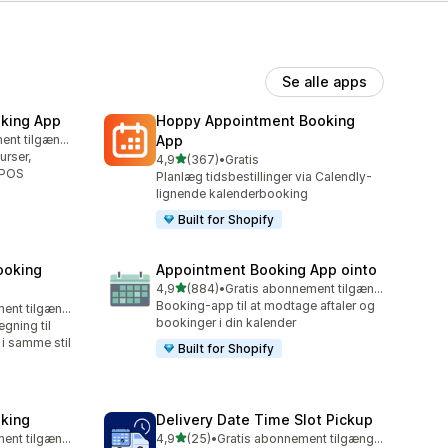
Se alle apps
king App
Hoppy Appointment Booking
Gratis abonnement tilgængeligt
App
urser,
ud af 5 stjerner
4,9
(367)
•
Gratis
367 anmeldelser i alt
g POS
Planlæg tidsbestillinger via Calendly-
lignende kalenderbooking
Built for Shopify
ooking
Appointment Booking App ointo
ud af 5 stjerner
4,9
(884)
•
Gratis abonnement tilgængeligt
884 anmeldelser i alt
Booking-app til at modtage aftaler og
Gratis abonnement tilgængeligt
bookinger i din kalender
gning til
i samme stil
Built for Shopify
king
Delivery Date Time Slot Pickup
ud af 5 stjerner
Gratis abonnement tilgængeligt
4,9
(25)
•
Gratis abonnement tilgængeligt
25 anmeldelser i alt