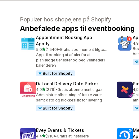
Populær hos shopejere på Shopify
Anbefalede apps til eventbooking
Appointment Booking App
Ap
Apntly
4,9
214
Boo
ud af 5 stjerner
5,0
(1.540)
•
Gratis abonnement tilgængeligt
1540 anmeldelser i alt
beg
App til booking af aftaler for at
planlægge tjenester og begivenheder i
kalenderen
Built for Shopify
D: Local Delivery Date Picker
Pi
ud af 5 stjerner
4,9
(279)
•
Gratis abonnement tilgængeligt
4,9
279 anmeldelser i alt
126
Administrer afhentning af friske varer
Dat
samt dato og klokkeslæt for levering
afh
Built for Shopify
Evey Events & Tickets
Me
ud af 5 stjerner
4,4
(310)
•
Gratis at installere
Ap
310 anmeldelser i alt