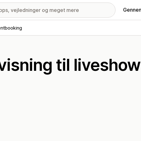
Gennem
entbooking
isning til liveshow