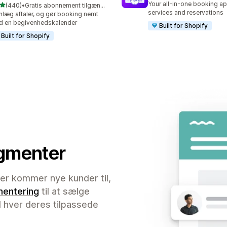
Your all-in-one booking ap
ud af 5 stjerner
(440)
•
Gratis abonnement tilgængeligt
 anmeldelser i alt
services and reservations
nlæg aftaler, og gør booking nemt
 en begivenhedskalender
Built for Shopify
Built for Shopify
egmenter
der kommer nye kunder til,
entering
til at sælge
d hver deres tilpassede