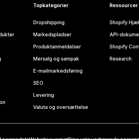
Topkategorier
Ressourcer
Dropshipping
Shopify Hjæ
dukter
Markedspladser
API-dokume
Produktanmeldelser
Shopify Co
g
Mersalg og sampak
Research
E-mailmarkedsføring
SEO
Levering
ion
Valuta og oversættelse