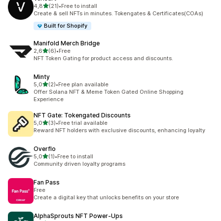
na 5 gwiazdek
4,8
(21)
•
Free to install
Łączna liczba recenzji: 21
Create & sell NFTs in minutes. Tokengates & Certificates(COAs)
Built for Shopify
Manifold Merch Bridge
na 5 gwiazdek
2,6
(6)
•
Free
Łączna liczba recenzji: 6
NFT Token Gating for product access and discounts.
Minty
na 5 gwiazdek
5,0
(2)
•
Free plan available
Łączna liczba recenzji: 2
Offer Solana NFT & Meme Token Gated Online Shopping
Experience
NFT Gate: Tokengated Discounts
na 5 gwiazdek
5,0
(3)
•
Free trial available
Łączna liczba recenzji: 3
Reward NFT holders with exclusive discounts, enhancing loyalty
Overflo
na 5 gwiazdek
5,0
(1)
•
Free to install
Łączna liczba recenzji: 1
Community driven loyalty programs
Fan Pass
Free
Create a digital key that unlocks benefits on your store
AlphaSprouts NFT Power‑Ups