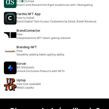
na 5 gwiazdek
5,0
(1)
•
Free
Łączna liczba recenzji: 1
Reach and Reward the Right Audiences with Tokengating
Certhis NFT App
Free to install
Send Digital Twin to your Customers by Email, Boost Revenue
BrandConnector
Free
Compresentive NFT token-gating solution
Branding‑NFT
Free
Smoothly adding token gating ability.
Sorcel
$9.99/month
Unlock Exclusive Products with NFTs
Uptop
Free trial available
Web3 Loyalty