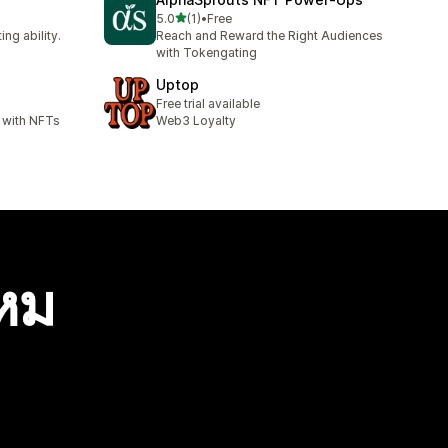
เต็ม 5 ดาว
5.0
(1)
•
Free
ทั้งหมด 1 รีวิว
ng ability.
Reach and Reward the Right Audiences
with Tokengating
Uptop
Free trial available
 with NFTs
Web3 Loyalty
ไหม