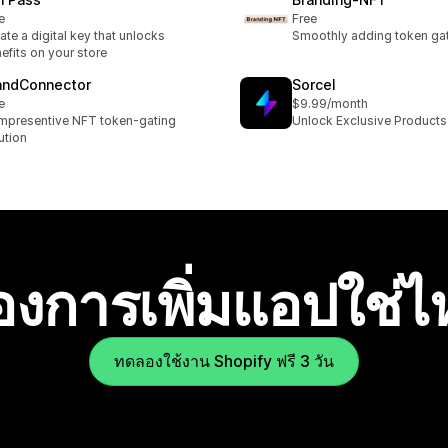
e
Free
ate a digital key that unlocks
Smoothly adding token gati
efits on your store
andConnector
Sorcel
e
$9.99/month
presentive NFT token-gating
Unlock Exclusive Products
ution
องการเพิ่มแอปใช่
ทดลองใช้งาน Shopify ฟรี 3 วัน