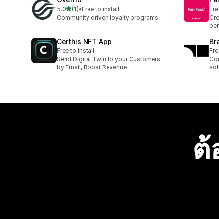
เต็ม 5 ดาว
5.0
(1)
•
Free to install
Fre
ทั้งหมด 1 รีวิว
Community driven loyalty programs
Cre
ben
Certhis NFT App
Br
Free to install
Fre
Send Digital Twin to your Customers
Com
by Email, Boost Revenue
sol
ต้