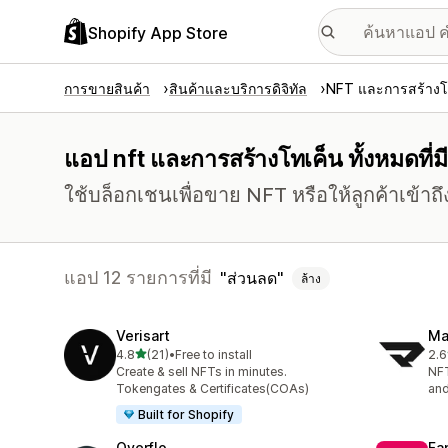
Shopify App Store
การขายสินค้า
สินค้าและบริการดิจิทัล
NFT และการสร้างโ
แอป nft และการสร้างโทเค็น ทั้งหมดที่ม
ใช้บล็อกเชนเพื่อขาย NFT หรือให้ลูกค้าเข้าถ
แอป 12 รายการที่มี
ส่วนลด
ล้าง
Verisart
Ma
เต็ม 5 ดาว
4.8
(21)
•
Free to install
2.6
ทั้งหมด 21 รีวิว
ทั้ง
Create & sell NFTs in minutes.
NFT
Tokengates & Certificates(COAs)
and
Built for Shopify
Overflo
Fa