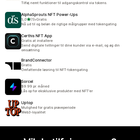
Tilføj nemt funktioner til adgangskontrol via tokens.
AlphaSprouts NFT Power‑Ups
ud af 5 stjerner
5,0
(1)
•
Gratis
1 anmeldelser i alt
Nå ud til og beløn de rigtige målgrupper med tokengating
Certhis NFT App
Gratis at installere
Send digitale tvillinger til dine kunder via e-mail, og øg din
omsætning
BrandConnector
Gratis
Omfattende løsning til NFT-tokengating
Sorcel
$9.99 pr. måned
Lås op for eksklusive produkter med NFT'er
Uptop
Mulighed for gratis prøveperiode
Web3-loyalitet