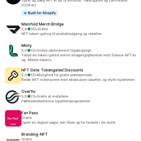
Opret og sælg NFT'er på få minutter. Tokengates og certifikater
(COA'er)
Built for Shopify
Manifold Merch Bridge
ud af 5 stjerner
2,6
(6)
•
Gratis
6 anmeldelser i alt
NFT-token-gating til produktadgang og rabatter.
Minty
ud af 5 stjerner
5,0
(2)
•
Gratis abonnement tilgængeligt
2 anmeldelser i alt
Tilbyd en token-gated online shoppingoplevelse med Solana-NFT'er
og -Meme-tokens
NFT Gate: Tokengated Discounts
ud af 5 stjerner
5,0
(3)
•
Mulighed for gratis prøveperiode
3 anmeldelser i alt
Beløn NFT-indehavere med eksklusive rabatter, og styrk loyaliteten
Overflo
ud af 5 stjerner
5,0
(1)
•
Gratis at installere
1 anmeldelser i alt
Fællesskabsdrevne loyalitetsprogrammer
Fan Pass
Gratis
Opret en digital nøgle, der låser op for fordele i din butik
Branding‑NFT
Gratis