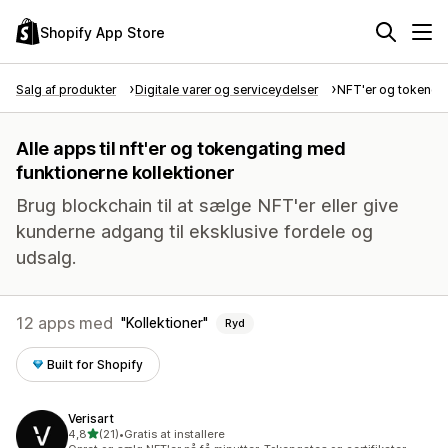
Shopify App Store
Salg af produkter
Digitale varer og serviceydelser
NFT'er og tokenga
Alle apps til nft'er og tokengating med
funktionerne kollektioner
Brug blockchain til at sælge NFT'er eller give
kunderne adgang til eksklusive fordele og
udsalg.
12 apps med
Kollektioner
Ryd
Built for Shopify
Verisart
ud af 5 stjerner
4,8
(21)
•
Gratis at installere
21 anmeldelser i alt