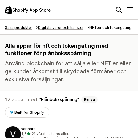
Shopify App Store
Sälja produkter
Digitala varor och tjänster
NFT:er och tokengating
Alla appar för nft och tokengating med
funktioner för plånboksspårning
Använd blockchain för att sälja eller NFT:er eller
ge kunder åtkomst till skyddade förmåner och
exklusiva försäljningar.
12 appar med
Plånboksspårning
Rensa
Built for Shopify
Verisart
av 5 stjärnor
4,8
(21)
•
Gratis att installera
21 recensioner totalt