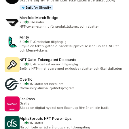
Skapa & sälj NFT:er på minuter. Tokengates & certifikat (COA)
Built for Shopify
Manifold Merch Bridge
av 5 stjärnor
2,6
(6)
•
Gratis
6 recensioner totalt
NFT-token-styrning för produktåtkomst och rabatter.
Minty
av 5 stjärnor
5,0
(2)
•
Gratisplan tillgänglig
2 recensioner totalt
Erbjud en token-gated e-handelsupplevelse med Solana-NFT:er
och Meme-tokens
NFT Gate: Tokengated Discounts
av 5 stjärnor
5,0
(3)
•
Gratis testversion tillgänglig
3 recensioner totalt
Belöna NFT-innehavare med exklusiva rabatter och öka lojaliteten
Overflo
av 5 stjärnor
5,0
(1)
•
Gratis att installera
1 recensioner totalt
Community-drivna lojalitetsprogram
Fan Pass
Gratis
Skapa en digital nyckel som låser upp förmåner i din butik
AlphaSprouts NFT Power‑Ups
av 5 stjärnor
5,0
(1)
•
Gratis
1 recensioner totalt
Nå och belöna rätt målgrupp med tokengating