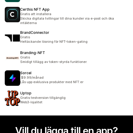
Certhis NFT App
Gratis att installera
Skicka digitala tvillingar till dina kunder via e-post och öka
intäkterna
BrandConnector
Gratis
Heltäckande lösning för NFT-token-gating
Branding‑NFT
Gratis
Smidigt tillägg av token-styrda funktioner.
Sorcel
$9.99/månad
Lås upp exklusiva produkter med NFT:er
Uptop
Gratis testversion tillgänglig
Web3-lojalitet
Vill du lägga till en app?