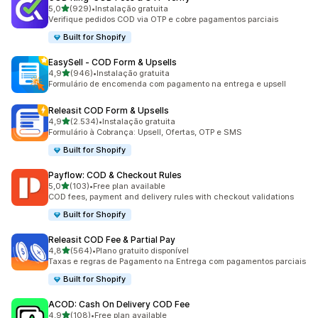
de 5 estrelas
5,0
(929)
•
Instalação gratuita
929 total de avaliações
Verifique pedidos COD via OTP e cobre pagamentos parciais
Built for Shopify
EasySell ‑ COD Form & Upsells
de 5 estrelas
4,9
(946)
•
Instalação gratuita
946 total de avaliações
Formulário de encomenda com pagamento na entrega e upsell
Releasit COD Form & Upsells
de 5 estrelas
4,9
(2.534)
•
Instalação gratuita
2534 total de avaliações
Formulário à Cobrança: Upsell, Ofertas, OTP e SMS
Built for Shopify
Payflow: COD & Checkout Rules
de 5 estrelas
5,0
(103)
•
Free plan available
103 total de avaliações
COD fees, payment and delivery rules with checkout validations
Built for Shopify
Releasit COD Fee & Partial Pay
de 5 estrelas
4,8
(564)
•
Plano gratuito disponível
564 total de avaliações
Taxas e regras de Pagamento na Entrega com pagamentos parciais
Built for Shopify
ACOD: Cash On Delivery COD Fee
de 5 estrelas
4,9
(108)
•
Free plan available