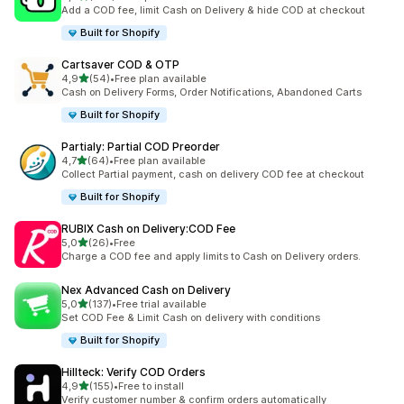
108 total de avaliações
Add a COD fee, limit Cash on Delivery & hide COD at checkout
Built for Shopify
Cartsaver COD & OTP
de 5 estrelas
4,9
(54)
•
Free plan available
54 total de avaliações
Cash on Delivery Forms, Order Notifications, Abandoned Carts
Built for Shopify
Partialy: Partial COD Preorder
de 5 estrelas
4,7
(64)
•
Free plan available
64 total de avaliações
Collect Partial payment, cash on delivery COD fee at checkout
Built for Shopify
RUBIX Cash on Delivery:COD Fee
de 5 estrelas
5,0
(26)
•
Free
26 total de avaliações
Charge a COD fee and apply limits to Cash on Delivery orders.
Nex Advanced Cash on Delivery
de 5 estrelas
5,0
(137)
•
Free trial available
137 total de avaliações
Set COD Fee & Limit Cash on delivery with conditions
Built for Shopify
Hillteck: Verify COD Orders
de 5 estrelas
4,9
(155)
•
Free to install
155 total de avaliações
Verify customer number & confirm orders automatically