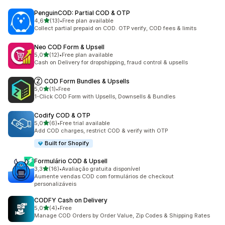
PenguinCOD: Partial COD & OTP
de 5 estrelas
4,6
(13)
•
Free plan available
13 total de avaliações
Collect partial prepaid on COD. OTP verify, COD fees & limits
Neo COD Form & Upsell
de 5 estrelas
5,0
(12)
•
Free plan available
12 total de avaliações
Cash on Delivery for dropshipping, fraud control & upsells
Ⓩ COD Form Bundles & Upsells
de 5 estrelas
5,0
(1)
•
Free
1 total de avaliações
1-Click COD Form with Upsells, Downsells & Bundles
Codify COD & OTP
de 5 estrelas
5,0
(6)
•
Free trial available
6 total de avaliações
Add COD charges, restrict COD & verify with OTP
Built for Shopify
Formulário COD & Upsell
de 5 estrelas
3,3
(16)
•
Avaliação gratuita disponível
16 total de avaliações
Aumente vendas COD com formulários de checkout
personalizáveis
CODFY Cash on Delivery
de 5 estrelas
5,0
(4)
•
Free
4 total de avaliações
Manage COD Orders by Order Value, Zip Codes & Shipping Rates