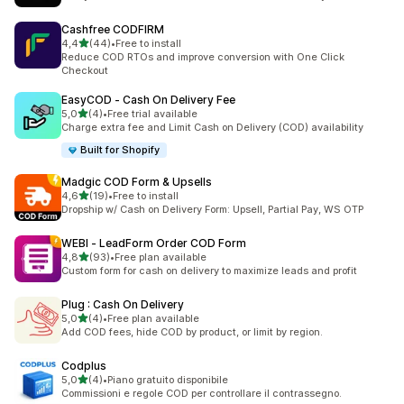
Cashfree CODFIRM
de 5 estrelas
4,4
(44)
•
Free to install
44 total de avaliações
Reduce COD RTOs and improve conversion with One Click
Checkout
EasyCOD ‑ Cash On Delivery Fee
de 5 estrelas
5,0
(4)
•
Free trial available
4 total de avaliações
Charge extra fee and Limit Cash on Delivery (COD) availability
Built for Shopify
Madgic COD Form & Upsells
de 5 estrelas
4,6
(19)
•
Free to install
19 total de avaliações
Dropship w/ Cash on Delivery Form: Upsell, Partial Pay, WS OTP
WEBI ‑ LeadForm Order COD Form
de 5 estrelas
4,8
(93)
•
Free plan available
93 total de avaliações
Custom form for cash on delivery to maximize leads and profit
Plug : Cash On Delivery
de 5 estrelas
5,0
(4)
•
Free plan available
4 total de avaliações
Add COD fees, hide COD by product, or limit by region.
Codplus
de 5 estrelas
5,0
(4)
•
Piano gratuito disponibile
4 total de avaliações
Commissioni e regole COD per controllare il contrassegno.