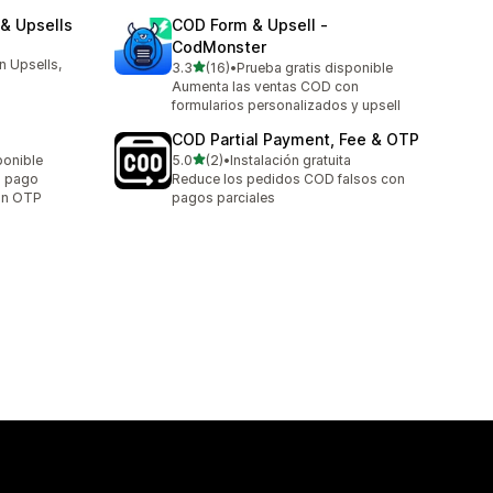
& Upsells
COD Form & Upsell ‑
CodMonster
n Upsells,
de 5 estrellas
3.3
(16)
•
Prueba gratis disponible
16 reseñas en total
Aumenta las ventas COD con
formularios personalizados y upsell
COD Partial Payment, Fee & OTP
de 5 estrellas
ponible
5.0
(2)
•
Instalación gratuita
2 reseñas en total
l pago
Reduce los pedidos COD falsos con
con OTP
pagos parciales