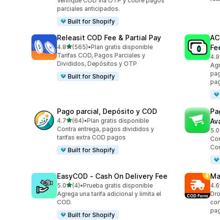
Verifique COD vía OTP y cobre pagos
parciales anticipados.
Built for Shopify
Releasit COD Fee & Partial Pay
AC
de 5 estrellas
4.8
(565)
•
Plan gratis disponible
Fe
565 reseñas en total
Tarifas COD, Pagos Parciales y
4.9
108
Divididos, Depósitos y OTP
Agr
pag
Built for Shopify
pa
Pago parcial, Depósito y COD
Pa
de 5 estrellas
4.7
(64)
•
Plan gratis disponible
Av
64 reseñas en total
Contra entrega, pagos divididos y
5.0
137
tarifas extra COD pagos
Con
Co
Built for Shopify
EasyCOD ‑ Cash On Delivery Fee
Ma
de 5 estrellas
5.0
(4)
•
Prueba gratis disponible
4.6
4 reseñas en total
19 
Agrega una tarifa adicional y limita el
Dro
COD.
con
pag
Built for Shopify