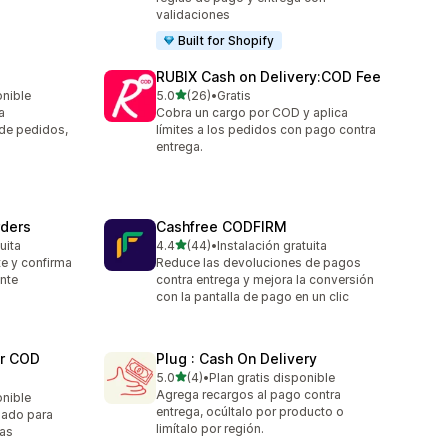
validaciones
Built for Shopify
RUBIX Cash on Delivery:COD Fee
de 5 estrellas
onible
5.0
(26)
•
Gratis
26 reseñas en total
a
Cobra un cargo por COD y aplica
 de pedidos,
límites a los pedidos con pago contra
entrega.
rders
Cashfree CODFIRM
de 5 estrellas
uita
4.4
(44)
•
Instalación gratuita
44 reseñas en total
te y confirma
Reduce las devoluciones de pagos
nte
contra entrega y mejora la conversión
con la pantalla de pago en un clic
er COD
Plug : Cash On Delivery
de 5 estrellas
5.0
(4)
•
Plan gratis disponible
4 reseñas en total
Agrega recargos al pago contra
onible
entrega, ocúltalo por producto o
zado para
limítalo por región.
ias