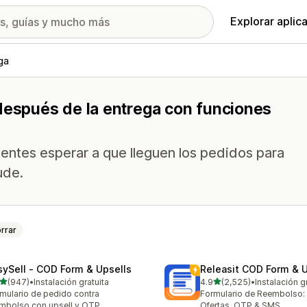
Explorar aplic
ga
 después de la entrega con funciones
ientes esperar a que lleguen los pedidos para
ude.
rrar
sySell ‑ COD Form & Upsells
Releasit COD Form & U
de 5 estrellas
de 5 estrellas
(947)
•
Instalación gratuita
4.9
(2,525)
•
Instalación g
 reseñas en total
2525 reseñas en total
mulario de pedido contra
Formulario de Reembolso: 
mbolso con upsell y OTP
Ofertas, OTP & SMS