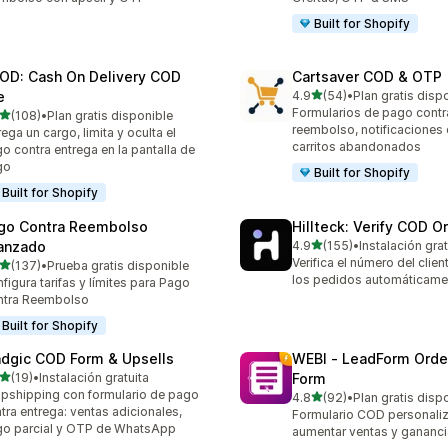
Built for Shopify
OD: Cash On Delivery COD
Cartsaver COD & OTP
de 5 estrellas
e
4.9
(54)
•
Plan gratis disp
54 reseñas en total
Formularios de pago contr
de 5 estrellas
(108)
•
Plan gratis disponible
 reseñas en total
reembolso, notificaciones
ega un cargo, limita y oculta el
carritos abandonados
o contra entrega en la pantalla de
go
Built for Shopify
Built for Shopify
go Contra Reembolso
Hillteck: Verify COD O
de 5 estrellas
anzado
4.9
(155)
•
Instalación grat
155 reseñas en total
Verifica el número del clien
de 5 estrellas
(137)
•
Prueba gratis disponible
 reseñas en total
los pedidos automáticame
figura tarifas y límites para Pago
ntra Reembolso
Built for Shopify
dgic COD Form & Upsells
WEBI ‑ LeadForm Ord
de 5 estrellas
(19)
•
Instalación gratuita
Form
reseñas en total
pshipping con formulario de pago
de 5 estrellas
4.8
(92)
•
Plan gratis disp
92 reseñas en total
tra entrega: ventas adicionales,
Formulario COD personali
o parcial y OTP de WhatsApp
aumentar ventas y gananc