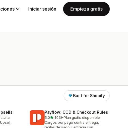
aciones
Iniciar sesión
Empieza gratis
Built for Shopify
psells
Payflow: COD & Checkout Rules
de 5 estrellas
ratuita
5.0
(103)
•
Plan gratis disponible
103 reseñas en total
Upsell,
Cargos por pago contra entrega,
reglas de pago y entrega con