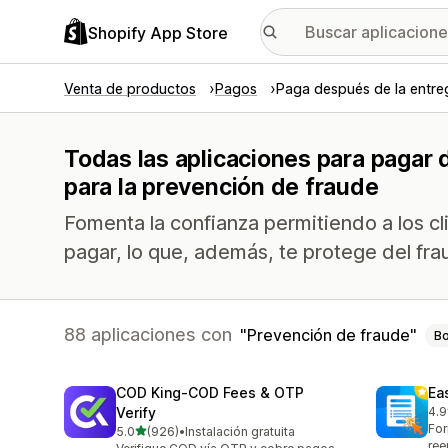
Shopify App Store
Venta de productos
Pagos
Paga después de la entre
Todas las aplicaciones para pagar
para la prevención de fraude
Fomenta la confianza permitiendo a los cl
pagar, lo que, además, te protege del fra
88 aplicaciones con
Prevención de fraude
Bo
COD King‑COD Fees & OTP
Ea
Verify
4.9
947
For
de 5 estrellas
5.0
(926)
•
Instalación gratuita
926 reseñas en total
ree