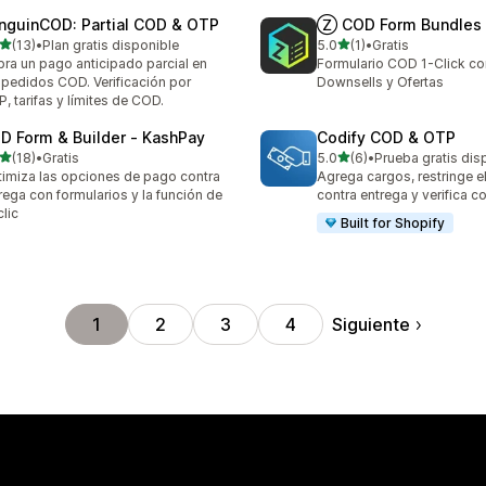
nguinCOD: Partial COD & OTP
Ⓩ COD Form Bundles 
de 5 estrellas
de 5 estrellas
(13)
•
Plan gratis disponible
5.0
(1)
•
Gratis
reseñas en total
1 reseñas en total
ra un pago anticipado parcial en
Formulario COD 1-Click co
 pedidos COD. Verificación por
Downsells y Ofertas
, tarifas y límites de COD.
D Form & Builder ‑ KashPay
Codify COD & OTP
de 5 estrellas
de 5 estrellas
(18)
•
Gratis
5.0
(6)
•
Prueba gratis dis
reseñas en total
6 reseñas en total
imiza las opciones de pago contra
Agrega cargos, restringe e
rega con formularios y la función de
contra entrega y verifica 
clic
Built for Shopify
Siguiente
1
2
3
4