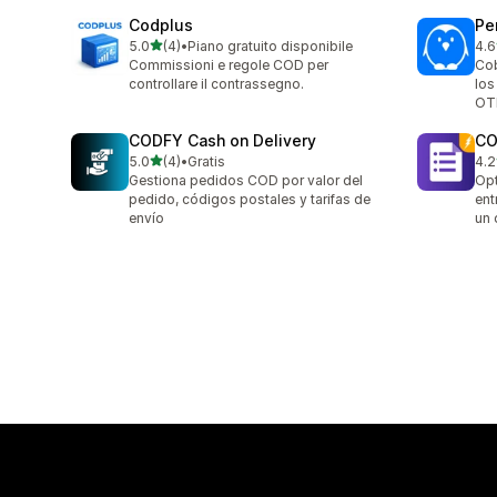
Codplus
Pe
de 5 estrellas
5.0
(4)
•
Piano gratuito disponibile
4.6
4 reseñas en total
13 
Commissioni e regole COD per
Cob
controllare il contrassegno.
los
OTP
CODFY Cash on Delivery
CO
de 5 estrellas
5.0
(4)
•
Gratis
4.2
4 reseñas en total
18 
Gestiona pedidos COD por valor del
Opt
pedido, códigos postales y tarifas de
ent
envío
un 