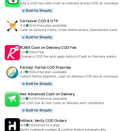
108 total de avaliações
Add a COD fee, limit Cash on Delivery & hide COD at checkout
Built for Shopify
Cartsaver COD & OTP
de 5 estrelas
4,9
(54)
•
Free plan available
54 total de avaliações
Cash on Delivery Forms, Order Notifications, Abandoned Carts
Built for Shopify
RUBIX Cash on Delivery:COD Fee
de 5 estrelas
5,0
(26)
•
Free
26 total de avaliações
Charge a COD fee and apply limits to Cash on Delivery orders.
Partialy: Partial COD Preorder
de 5 estrelas
4,7
(64)
•
Free plan available
64 total de avaliações
Collect Partial payment, cash on delivery COD fee at checkout
Built for Shopify
Nex Advanced Cash on Delivery
de 5 estrelas
5,0
(137)
•
Free trial available
137 total de avaliações
Set COD Fee & Limit Cash on delivery with conditions
Built for Shopify
Hillteck: Verify COD Orders
de 5 estrelas
4,9
(155)
•
Free to install
155 total de avaliações
Verify customer number & confirm orders automatically