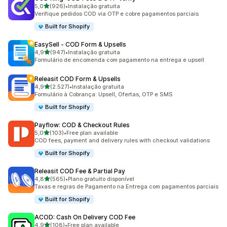
de 5 estrelas
5,0
(926)
•
Instalação gratuita
926 total de avaliações
Verifique pedidos COD via OTP e cobre pagamentos parciais
Built for Shopify
EasySell ‑ COD Form & Upsells
de 5 estrelas
4,9
(947)
•
Instalação gratuita
947 total de avaliações
Formulário de encomenda com pagamento na entrega e upsell
Releasit COD Form & Upsells
de 5 estrelas
4,9
(2.527)
•
Instalação gratuita
2527 total de avaliações
Formulário à Cobrança: Upsell, Ofertas, OTP e SMS
Built for Shopify
Payflow: COD & Checkout Rules
de 5 estrelas
5,0
(103)
•
Free plan available
103 total de avaliações
COD fees, payment and delivery rules with checkout validations
Built for Shopify
Releasit COD Fee & Partial Pay
de 5 estrelas
4,8
(565)
•
Plano gratuito disponível
565 total de avaliações
Taxas e regras de Pagamento na Entrega com pagamentos parciais
Built for Shopify
ACOD: Cash On Delivery COD Fee
de 5 estrelas
4,9
(108)
•
Free plan available