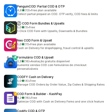
PenguinCOD: Partial COD & OTP
de 5 estrelas
4,6
(13)
•
Free plan available
13 total de avaliações
Collect partial prepaid on COD. OTP verify, COD fees & limits
Ⓩ COD Form Bundles & Upsells
de 5 estrelas
5,0
(1)
•
Free
1 total de avaliações
1-Click COD Form with Upsells, Downsells & Bundles
Neo COD Form & Upsell
de 5 estrelas
5,0
(11)
•
Free plan available
11 total de avaliações
Cash on Delivery for dropshipping, fraud control & upsells
Formulário COD & Upsell
de 5 estrelas
3,3
(16)
•
Avaliação gratuita disponível
16 total de avaliações
Aumente vendas COD com formulários de checkout
personalizáveis
CODFY Cash on Delivery
de 5 estrelas
5,0
(4)
•
Free
4 total de avaliações
Manage COD Orders by Order Value, Zip Codes & Shipping Rates
COD Form & Builder ‑ KashPay
de 5 estrelas
4,2
(18)
•
Free
18 total de avaliações
Optimize COD with Cash on Delivery Forms and one click feature
Codify COD & OTP