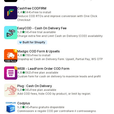
Cashfree CODFIRM
de 5 estrelas
4,4
(44)
•
Free to install
44 total de avaliações
Reduce COD RTOs and improve conversion with One Click
Checkout
EasyCOD ‑ Cash On Delivery Fee
de 5 estrelas
5,0
(4)
•
Free trial available
4 total de avaliações
Charge extra fee and Limit Cash on Delivery (COD) availability
Built for Shopify
Madgic COD Form & Upsells
de 5 estrelas
4,6
(19)
•
Free to install
19 total de avaliações
Dropship w/ Cash on Delivery Form: Upsell, Partial Pay, WS OTP
WEBI ‑ LeadForm Order COD Form
de 5 estrelas
4,8
(92)
•
Free plan available
92 total de avaliações
Custom form for cash on delivery to maximize leads and profit
Plug : Cash On Delivery
de 5 estrelas
5,0
(4)
•
Free plan available
4 total de avaliações
Add COD fees, hide COD by product, or limit by region.
Codplus
de 5 estrelas
5,0
(4)
•
Piano gratuito disponibile
4 total de avaliações
Commissioni e regole COD per controllare il contrassegno.