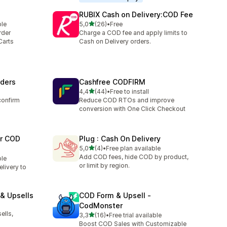
RUBIX Cash on Delivery:COD Fee
av 5 stjerner
ble
5,0
(26)
•
Free
Totalt 26 omtaler
rder
Charge a COD fee and apply limits to
Carts
Cash on Delivery orders.
rders
Cashfree CODFIRM
av 5 stjerner
4,4
(44)
•
Free to install
Totalt 44 omtaler
confirm
Reduce COD RTOs and improve
conversion with One Click Checkout
er COD
Plug : Cash On Delivery
av 5 stjerner
5,0
(4)
•
Free plan available
Totalt 4 omtaler
Add COD fees, hide COD by product,
ble
or limit by region.
livery to
& Upsells
COD Form & Upsell ‑
CodMonster
ells,
av 5 stjerner
3,3
(16)
•
Free trial available
Totalt 16 omtaler
Boost COD Sales with Customizable