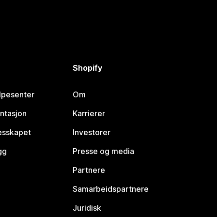
Shopify
lpesenter
Om
ntasjon
Karrierer
lesskapet
Investorer
gg
Presse og media
Partnere
Samarbeidspartnere
Juridisk