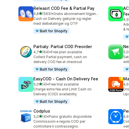
Releasit COD Fee & Partial Pay
AC
av 5 stjerner
4,8
(565)
•
Gratis abonnement tilgjengelig
Fe
Totalt 565 omtaler
Cash on Delivery gebyrer og regler
4,9
Tot
med delbetalinger og OTP
Add
& h
Built for Shopify
Partialy: Partial COD Preorder
Ne
av 5 stjerner
4,7
(64)
•
Free plan available
5,0
Totalt 64 omtaler
Tot
Collect Partial payment, cash on
Set
delivery COD fee at checkout
wit
Built for Shopify
EasyCOD ‑ Cash On Delivery Fee
Ma
av 5 stjerner
5,0
(4)
•
Free trial available
4,6
Totalt 4 omtaler
Tot
Charge extra fee and Limit Cash on
Dro
Delivery (COD) availability
Ups
Built for Shopify
Codplus
Pe
av 5 stjerner
5,0
(4)
•
Piano gratuito disponibile
4,6
Totalt 4 omtaler
Tot
Commissioni e regole COD per
Col
controllare il contrassegno.
ver