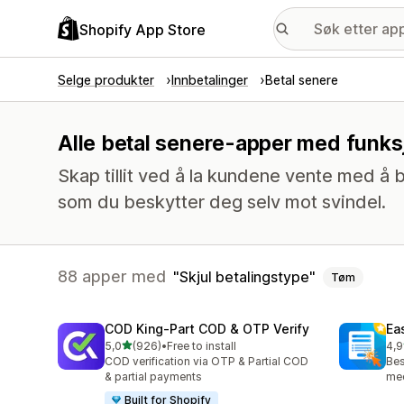
Shopify App Store
Selge produkter
Innbetalinger
Betal senere
Alle betal senere-apper med funksj
Skap tillit ved å la kundene vente med å b
som du beskytter deg selv mot svindel.
88 apper med
Skjul betalingstype
Tøm
COD King‑Part COD & OTP Verify
Ea
av 5 stjerner
5,0
(926)
•
Free to install
4,9
Totalt 926 omtaler
Tot
COD verification via OTP & Partial COD
Bes
& partial payments
med
Built for Shopify