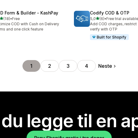
D Form & Builder ‑ KashPay
Codify COD & OTP
av 5 stjerner
av 5 stjerner
(18)
•
Free
5,0
(6)
•
Free trial availabl
alt 18 omtaler
Totalt 6 omtaler
imize COD with Cash on Delivery
Add COD charges, restric
ms and one click feature
verify with OTP
Built for Shopify
Neste
1
2
3
4
 du legge til en 