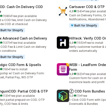
OD: Cash On Delivery COD
Cartsaver COD & OTP
av 5 stjerner
e
4,9
(54)
•
Free plan availa
Totalt 54 omtaler
Cash on Delivery Forms, O
av 5 stjerner
(108)
•
Free plan available
alt 108 omtaler
Notifications, Abandoned 
 a COD fee, limit Cash on Delivery
ide COD at checkout
Built for Shopify
Built for Shopify
x Advanced Cash on Delivery
Hillteck: Verify COD O
av 5 stjerner
av 5 stjerner
(137)
•
Free trial available
4,9
(155)
•
Free to install
alt 137 omtaler
Totalt 155 omtaler
 COD Fee & Limit Cash on delivery
Verify customer number & 
h conditions
orders automatically
Built for Shopify
dgic COD Form & Upsells
WEBI ‑ LeadForm Ord
av 5 stjerner
(19)
•
Free to install
Form
alt 19 omtaler
pship w/ Cash on Delivery Form:
av 5 stjerner
4,8
(92)
•
Free plan availa
Totalt 92 omtaler
ell, Partial Pay, WS OTP
Custom form for cash on de
maximize leads and profit
nguinCOD: Partial COD & OTP
Ⓩ COD Form Bundles 
av 5 stjerner
av 5 stjerner
(13)
•
Free plan available
5,0
(1)
•
Free
alt 13 omtaler
Totalt 1 omtaler
lect partial prepaid on COD. OTP
1-Click COD Form with Ups
ify, COD fees & limits
Downsells & Bundles