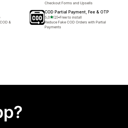
Checkout Forms and Upsells
COD Partial Payment, Fee & OTP
av 5 stjerner
e
5,0
(2)
•
Free to install
Totalt 2 omtaler
t COD &
Reduce Fake COD Orders with Partial
Payments
app?