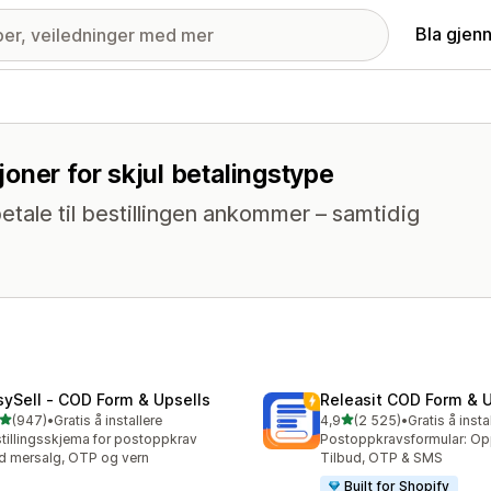
Bla gjen
oner for skjul betalingstype
etale til bestillingen ankommer – samtidig
sySell ‑ COD Form & Upsells
Releasit COD Form & U
av 5 stjerner
av 5 stjerner
(947)
•
Gratis å installere
4,9
(2 525)
•
Gratis å insta
alt 947 omtaler
Totalt 2525 omtaler
tillingsskjema for postoppkrav
Postoppkravsformular: Op
 mersalg, OTP og vern
Tilbud, OTP & SMS
Built for Shopify