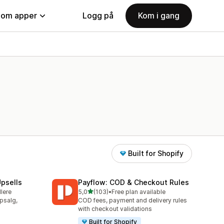
nom apper
Logg på
Kom i gang
Built for Shopify
psells
Payflow: COD & Checkout Rules
av 5 stjerner
llere
5,0
(103)
•
Free plan available
Totalt 103 omtaler
psalg,
COD fees, payment and delivery rules
with checkout validations
Built for Shopify