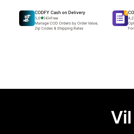
CODFY Cash on Delivery
CO
av 5 stjerner
5,0
(4)
•
Free
4,2
Totalt 4 omtaler
Tot
Manage COD Orders by Order Value,
Opt
Zip Codes & Shipping Rates
For
Vil