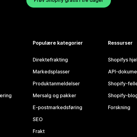
Prøv Shopify gratis i tre dager
Populære kategorier
Ressurser
Direktefrakting
Shopifys hje
Markedsplasser
API-dokume
Produktanmeldelser
Shopify-fel
vering
Mersalg og pakker
Shopify-blo
E-postmarkedsføring
Forskning
SEO
Frakt