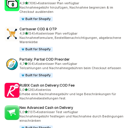
von 5 Sternen
4,9
(108)
•
Kostenloser Plan verfügbar
108 Rezensionen insgesamt
Nachnahmegebühr hinzufügen, Nachnahme begrenzen & im
Checkout ausblenden
Built for Shopify
Cartsaver COD & OTP
von 5 Sternen
4,9
(54)
•
Kostenloser Plan verfügbar
54 Rezensionen insgesamt
Nachnahmeformulare, Bestellbenachrichtigungen, abgebrochene
Warenkörbe
Built for Shopify
Partialy: Partial COD Preorder
von 5 Sternen
4,7
(64)
•
Kostenloser Plan verfügbar
64 Rezensionen insgesamt
Teilzahlungen und Nachnahmegebühren beim Checkout erfassen
Built for Shopify
RUBIX Cash on Delivery:COD Fee
von 5 Sternen
5,0
(26)
•
Kostenlos
26 Rezensionen insgesamt
Erhebe eine Nachnahmegebühr und lege Beschränkungen für
Nachnahmebestellungen fest.
Nex Advanced Cash on Delivery
von 5 Sternen
5,0
(137)
•
Kostenloser Test verfügbar
137 Rezensionen insgesamt
Nachnahmegebühr festlegen und Nachnahme durch Bedingungen
einschränken
Built for Shopify