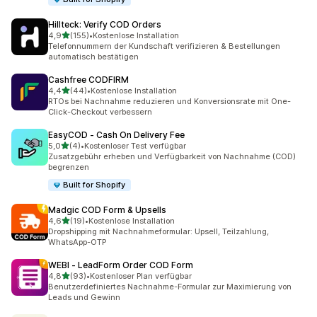
Hillteck: Verify COD Orders
von 5 Sternen
4,9
(155)
•
Kostenlose Installation
155 Rezensionen insgesamt
Telefonnummern der Kundschaft verifizieren & Bestellungen
automatisch bestätigen
Cashfree CODFIRM
von 5 Sternen
4,4
(44)
•
Kostenlose Installation
44 Rezensionen insgesamt
RTOs bei Nachnahme reduzieren und Konversionsrate mit One-
Click-Checkout verbessern
EasyCOD ‑ Cash On Delivery Fee
von 5 Sternen
5,0
(4)
•
Kostenloser Test verfügbar
4 Rezensionen insgesamt
Zusatzgebühr erheben und Verfügbarkeit von Nachnahme (COD)
begrenzen
Built for Shopify
Madgic COD Form & Upsells
von 5 Sternen
4,6
(19)
•
Kostenlose Installation
19 Rezensionen insgesamt
Dropshipping mit Nachnahmeformular: Upsell, Teilzahlung,
WhatsApp-OTP
WEBI ‑ LeadForm Order COD Form
von 5 Sternen
4,8
(93)
•
Kostenloser Plan verfügbar
93 Rezensionen insgesamt
Benutzerdefiniertes Nachnahme-Formular zur Maximierung von
Leads und Gewinn