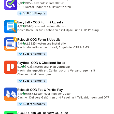
von 5 Sternen
5,0
(927)
•
Kostenlose Installation
927 Rezensionen insgesamt
COD-Bestellungen via OTP verifizieren
Built for Shopify
EasySell ‑ COD Form & Upsells
von 5 Sternen
4,9
(946)
•
Kostenlose Installation
946 Rezensionen insgesamt
Bestellformular für Nachnahme mit Upsell und OTP-Prüfung
Releasit COD Form & Upsells
von 5 Sternen
4,9
(2.532)
•
Kostenlose Installation
2532 Rezensionen insgesamt
Nachnahme-Formular: Upsell, Angebote, OTP & SMS
Built for Shopify
Payflow: COD & Checkout Rules
von 5 Sternen
5,0
(103)
•
Kostenloser Plan verfügbar
103 Rezensionen insgesamt
Nachnahmegebühren, Zahlungs- und Versandregeln mit
Checkout-Validierungen
Built for Shopify
Releasit COD Fee & Partial Pay
von 5 Sternen
4,8
(565)
•
Kostenloser Plan verfügbar
565 Rezensionen insgesamt
Cash on Delivery Gebühren und Regeln mit Teilzahlungen und OTP
Built for Shopify
ACOD: Cash On Delivery COD Fee