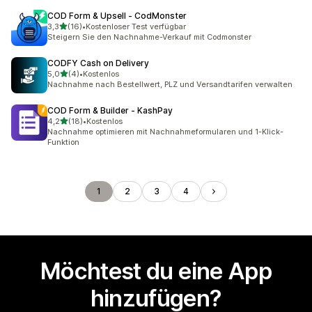
COD Form & Upsell ‑ CodMonster
von 5 Sternen
3,3
(16)
•
Kostenloser Test verfügbar
16 Rezensionen insgesamt
Steigern Sie den Nachnahme-Verkauf mit Codmonster
CODFY Cash on Delivery
von 5 Sternen
5,0
(4)
•
Kostenlos
4 Rezensionen insgesamt
Nachnahme nach Bestellwert, PLZ und Versandtarifen verwalten
COD Form & Builder ‑ KashPay
von 5 Sternen
4,2
(18)
•
Kostenlos
18 Rezensionen insgesamt
Nachnahme optimieren mit Nachnahmeformularen und 1-Klick-
Funktion
1
2
3
4
Möchtest du eine App
hinzufügen?