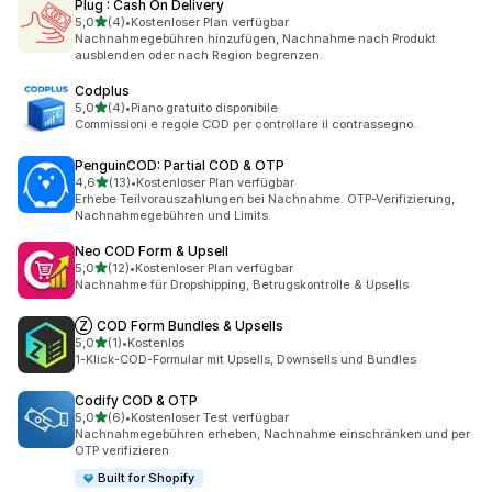
Plug : Cash On Delivery
von 5 Sternen
5,0
(4)
•
Kostenloser Plan verfügbar
4 Rezensionen insgesamt
Nachnahmegebühren hinzufügen, Nachnahme nach Produkt
ausblenden oder nach Region begrenzen.
Codplus
von 5 Sternen
5,0
(4)
•
Piano gratuito disponibile
4 Rezensionen insgesamt
Commissioni e regole COD per controllare il contrassegno.
PenguinCOD: Partial COD & OTP
von 5 Sternen
4,6
(13)
•
Kostenloser Plan verfügbar
13 Rezensionen insgesamt
Erhebe Teilvorauszahlungen bei Nachnahme. OTP-Verifizierung,
Nachnahmegebühren und Limits.
Neo COD Form & Upsell
von 5 Sternen
5,0
(12)
•
Kostenloser Plan verfügbar
12 Rezensionen insgesamt
Nachnahme für Dropshipping, Betrugskontrolle & Upsells
Ⓩ COD Form Bundles & Upsells
von 5 Sternen
5,0
(1)
•
Kostenlos
1 Rezensionen insgesamt
1-Klick-COD-Formular mit Upsells, Downsells und Bundles
Codify COD & OTP
von 5 Sternen
5,0
(6)
•
Kostenloser Test verfügbar
6 Rezensionen insgesamt
Nachnahmegebühren erheben, Nachnahme einschränken und per
OTP verifizieren
Built for Shopify