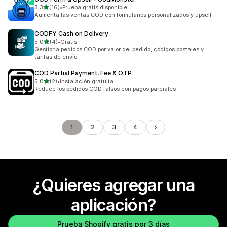
de 5 estrellas
3.3
(16)
•
Prueba gratis disponible
16 reseñas en total
Aumenta las ventas COD con formularios personalizados y upsell
CODFY Cash on Delivery
de 5 estrellas
5.0
(4)
•
Gratis
4 reseñas en total
Gestiona pedidos COD por valor del pedido, códigos postales y
tarifas de envío
COD Partial Payment, Fee & OTP
de 5 estrellas
5.0
(2)
•
Instalación gratuita
2 reseñas en total
Reduce los pedidos COD falsos con pagos parciales
1
2
3
4
¿Quieres agregar una
aplicación?
Prueba Shopify gratis por 3 días