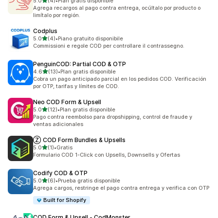
de 5 estrellas
5.0
(4)
•
Plan gratis disponible
4 reseñas en total
Agrega recargos al pago contra entrega, ocúltalo por producto o
limítalo por región.
Codplus
de 5 estrellas
5.0
(4)
•
Piano gratuito disponibile
4 reseñas en total
Commissioni e regole COD per controllare il contrassegno.
PenguinCOD: Partial COD & OTP
de 5 estrellas
4.6
(13)
•
Plan gratis disponible
13 reseñas en total
Cobra un pago anticipado parcial en los pedidos COD. Verificación
por OTP, tarifas y límites de COD.
Neo COD Form & Upsell
de 5 estrellas
5.0
(12)
•
Plan gratis disponible
12 reseñas en total
Pago contra reembolso para dropshipping, control de fraude y
ventas adicionales
Ⓩ COD Form Bundles & Upsells
de 5 estrellas
5.0
(1)
•
Gratis
1 reseñas en total
Formulario COD 1-Click con Upsells, Downsells y Ofertas
Codify COD & OTP
de 5 estrellas
5.0
(6)
•
Prueba gratis disponible
6 reseñas en total
Agrega cargos, restringe el pago contra entrega y verifica con OTP
Built for Shopify
COD Form & Upsell ‑ CodMonster