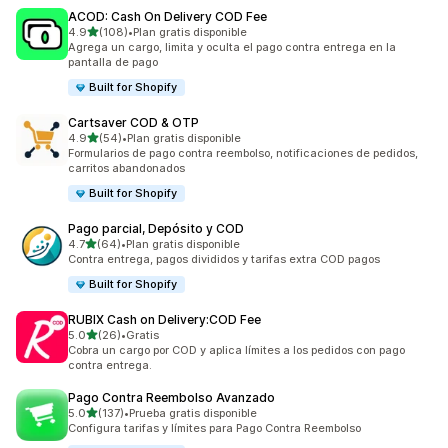
ACOD: Cash On Delivery COD Fee
de 5 estrellas
4.9
(108)
•
Plan gratis disponible
108 reseñas en total
Agrega un cargo, limita y oculta el pago contra entrega en la
pantalla de pago
Built for Shopify
Cartsaver COD & OTP
de 5 estrellas
4.9
(54)
•
Plan gratis disponible
54 reseñas en total
Formularios de pago contra reembolso, notificaciones de pedidos,
carritos abandonados
Built for Shopify
Pago parcial, Depósito y COD
de 5 estrellas
4.7
(64)
•
Plan gratis disponible
64 reseñas en total
Contra entrega, pagos divididos y tarifas extra COD pagos
Built for Shopify
RUBIX Cash on Delivery:COD Fee
de 5 estrellas
5.0
(26)
•
Gratis
26 reseñas en total
Cobra un cargo por COD y aplica límites a los pedidos con pago
contra entrega.
Pago Contra Reembolso Avanzado
de 5 estrellas
5.0
(137)
•
Prueba gratis disponible
137 reseñas en total
Configura tarifas y límites para Pago Contra Reembolso