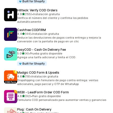
Built for Shopify
Hillteck: Verify COD Orders
de 5 estrellas
4.9
(155)
•
Instalación gratuita
155 reseñas en total
Verifica el número del cliente y confirma los pedidos
automáticamente
Cashfree CODFIRM
de 5 estrellas
4.4
(44)
•
Instalación gratuita
44 reseñas en total
Reduce las devoluciones de pagos contra entrega y mejora la
conversión con la pantalla de pago en un clic
EasyCOD ‑ Cash On Delivery Fee
de 5 estrellas
5.0
(4)
•
Prueba gratis disponible
4 reseñas en total
Agrega una tarifa adicional y limita el COD.
Built for Shopify
Madgic COD Form & Upsells
de 5 estrellas
4.6
(19)
•
Instalación gratuita
19 reseñas en total
Dropshipping con formulario de pago contra entrega: ventas
adicionales, pago parcial y OTP de WhatsApp
WEBI ‑ LeadForm Order COD Form
de 5 estrellas
4.8
(92)
•
Plan gratis disponible
92 reseñas en total
Formulario COD personalizado para aumentar ventas y ganancias
Plug : Cash On Delivery