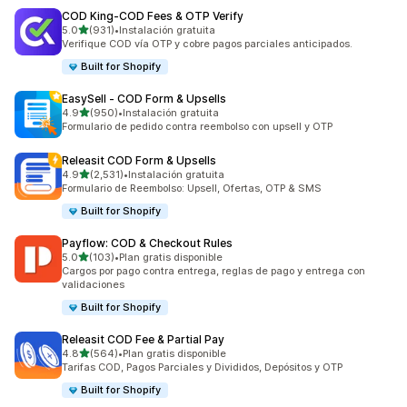
COD King‑COD Fees & OTP Verify
de 5 estrellas
5.0
(931)
•
Instalación gratuita
931 reseñas en total
Verifique COD vía OTP y cobre pagos parciales anticipados.
Built for Shopify
EasySell ‑ COD Form & Upsells
de 5 estrellas
4.9
(950)
•
Instalación gratuita
950 reseñas en total
Formulario de pedido contra reembolso con upsell y OTP
Releasit COD Form & Upsells
de 5 estrellas
4.9
(2,531)
•
Instalación gratuita
2531 reseñas en total
Formulario de Reembolso: Upsell, Ofertas, OTP & SMS
Built for Shopify
Payflow: COD & Checkout Rules
de 5 estrellas
5.0
(103)
•
Plan gratis disponible
103 reseñas en total
Cargos por pago contra entrega, reglas de pago y entrega con
validaciones
Built for Shopify
Releasit COD Fee & Partial Pay
de 5 estrellas
4.8
(564)
•
Plan gratis disponible
564 reseñas en total
Tarifas COD, Pagos Parciales y Divididos, Depósitos y OTP
Built for Shopify