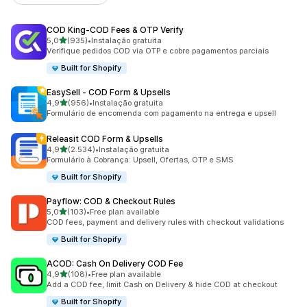
COD King‑COD Fees & OTP Verify
de 5 estrelas
5,0
(935)
•
Instalação gratuita
935 total de avaliações
Verifique pedidos COD via OTP e cobre pagamentos parciais
Built for Shopify
EasySell ‑ COD Form & Upsells
de 5 estrelas
4,9
(956)
•
Instalação gratuita
956 total de avaliações
Formulário de encomenda com pagamento na entrega e upsell
Releasit COD Form & Upsells
de 5 estrelas
4,9
(2.534)
•
Instalação gratuita
2534 total de avaliações
Formulário à Cobrança: Upsell, Ofertas, OTP e SMS
Built for Shopify
Payflow: COD & Checkout Rules
de 5 estrelas
5,0
(103)
•
Free plan available
103 total de avaliações
COD fees, payment and delivery rules with checkout validations
Built for Shopify
ACOD: Cash On Delivery COD Fee
de 5 estrelas
4,9
(108)
•
Free plan available
108 total de avaliações
Add a COD fee, limit Cash on Delivery & hide COD at checkout
Built for Shopify