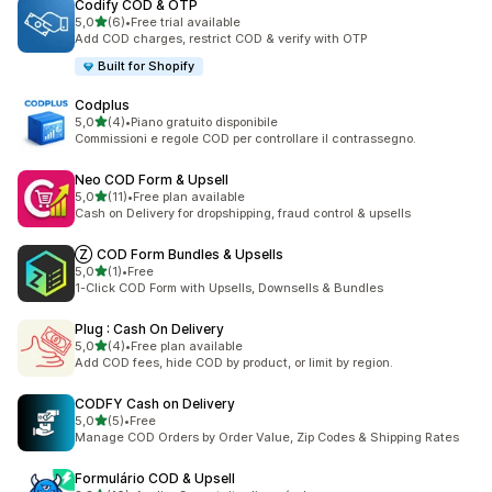
Codify COD & OTP
de 5 estrelas
5,0
(6)
•
Free trial available
6 total de avaliações
Add COD charges, restrict COD & verify with OTP
Built for Shopify
Codplus
de 5 estrelas
5,0
(4)
•
Piano gratuito disponibile
4 total de avaliações
Commissioni e regole COD per controllare il contrassegno.
Neo COD Form & Upsell
de 5 estrelas
5,0
(11)
•
Free plan available
11 total de avaliações
Cash on Delivery for dropshipping, fraud control & upsells
Ⓩ COD Form Bundles & Upsells
de 5 estrelas
5,0
(1)
•
Free
1 total de avaliações
1-Click COD Form with Upsells, Downsells & Bundles
Plug : Cash On Delivery
de 5 estrelas
5,0
(4)
•
Free plan available
4 total de avaliações
Add COD fees, hide COD by product, or limit by region.
CODFY Cash on Delivery
de 5 estrelas
5,0
(5)
•
Free
5 total de avaliações
Manage COD Orders by Order Value, Zip Codes & Shipping Rates
Formulário COD & Upsell