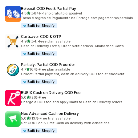
Releasit COD Fee & Partial Pay
de 5 estrelas
4,8
(564)
•
Plano gratuito disponível
564 total de avaliações
Taxas e regras de Pagamento na Entrega com pagamentos parciais
Built for Shopify
Cartsaver COD & OTP
de 5 estrelas
4,9
(54)
•
Free plan available
54 total de avaliações
Cash on Delivery Forms, Order Notifications, Abandoned Carts
Built for Shopify
Partialy: Partial COD Preorder
de 5 estrelas
4,7
(64)
•
Free plan available
64 total de avaliações
Collect Partial payment, cash on delivery COD fee at checkout
Built for Shopify
RUBIX Cash on Delivery:COD Fee
de 5 estrelas
5,0
(26)
•
Free
26 total de avaliações
Charge a COD fee and apply limits to Cash on Delivery orders.
Nex Advanced Cash on Delivery
de 5 estrelas
5,0
(137)
•
Free trial available
137 total de avaliações
Set COD Fee & Limit Cash on delivery with conditions
Built for Shopify