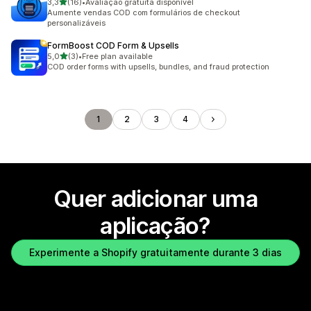
de 5 estrelas
3,3
(16)
•
Avaliação gratuita disponível
16 total de avaliações
Aumente vendas COD com formulários de checkout
personalizáveis
FormBoost COD Form & Upsells
de 5 estrelas
5,0
(3)
•
Free plan available
3 total de avaliações
COD order forms with upsells, bundles, and fraud protection
1
2
3
4
Quer adicionar uma
aplicação?
Experimente a Shopify gratuitamente durante 3 dias