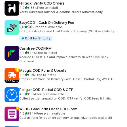
Hillteck: Verify COD Orders
de 5 estrelas
4,9
(155)
•
Free to install
155 total de avaliações
Verify customer number & confirm orders automatically
EasyCOD ‑ Cash On Delivery Fee
de 5 estrelas
5,0
(4)
•
Free trial available
4 total de avaliações
Charge extra fee and Limit Cash on Delivery (COD) availability
Built for Shopify
Cashfree CODFIRM
de 5 estrelas
4,4
(44)
•
Free to install
44 total de avaliações
Reduce COD RTOs and improve conversion with One Click
Checkout
Madgic COD Form & Upsells
de 5 estrelas
4,6
(19)
•
Free to install
19 total de avaliações
Dropship w/ Cash on Delivery Form: Upsell, Partial Pay, WS OTP
PenguinCOD: Partial COD & OTP
de 5 estrelas
4,6
(13)
•
Free plan available
13 total de avaliações
Collect partial prepaid on COD. OTP verify, COD fees & limits
WEBI ‑ LeadForm Order COD Form
de 5 estrelas
4,8
(94)
•
Free plan available
94 total de avaliações
Custom form for cash on delivery to maximize leads and profit