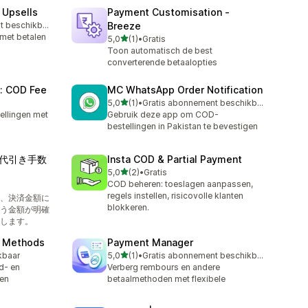
 Upsells
Payment Customisation ‑
Gratis abonnement beschikbaar
Breeze
 met betalen
van 5 sterren
5,0
(1)
•
Gratis
1 recensies in totaal
Toon automatisch de best
converterende betaalopties
y: COD Fee
MC WhatsApp Order Notification
van 5 sterren
5,0
(1)
•
Gratis abonnement beschikbaar
1 recensies in totaal
llingen met
Gebruik deze app om COD-
bestellingen in Pakistan te bevestigen
代引き手数
Insta COD & Partial Payment
van 5 sterren
5,0
(2)
•
Gratis
2 recensies in totaal
COD beheren: toeslagen aanpassen,
regels instellen, risicovolle klanten
、決済金額に
blokkeren.
う金額が明確
します。
 Methods
Payment Manager
van 5 sterren
kbaar
5,0
(1)
•
Gratis abonnement beschikbaar
1 recensies in totaal
nd- en
Verberg rembours en andere
len
betaalmethoden met flexibele