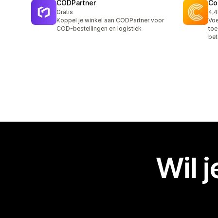
CODPartner
Co
Gratis
4,4
9 r
Koppel je winkel aan CODPartner voor
Voe
COD-bestellingen en logistiek
toe
bet
Wil 