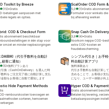
D Toolkit by Breeze
ScalOrder COD Form &
van 5 sterren
van 5 sterren
(15)
•
Gratis
5,0
(1)
•
recensies in totaal
1 recensies in totaal
D-betalingen aanpassen met
Formulier voor winkels die
xibele regels en opties.
bij aflevering werken
brid: COD & Checkout Form
Snap Cash On Deliver
van 5 sterren
tis abonnement beschikbaar
3,9
(4)
•
Gratis
4 recensies in totaal
boursbestellingen in één stap voor
Voorkom neppe COD-beste
r omzet en minder nepbezorgingen
extra COD-kosten en
fraudebescherming
R.DAIBIKI（代引手数料を自動計
シンプル代引き｜お手軽
し顧客に通知）
料自動計算アプリ
van 5 sterren
(5)
•
無料プランあり
無料体験あり
ecensies in totaal
引換（CashOnDelivery）を選んだ時
代引き手数料を自動計算して
手数料をご注文完了後に自動計算し支払
含めることで、お客様が支払
計金額をお客様に自動で通知します
になり、ユーザー体験が向上
ustio Hide Payment Methods
Hyper COD & Payment
tis
Gratis abonnement beschi
OD-rembourskosten toevoegen en
Betalen bij levering, verze
aalmethoden sorteren, hernoemen
betaalaanpassingen instel
verbergen