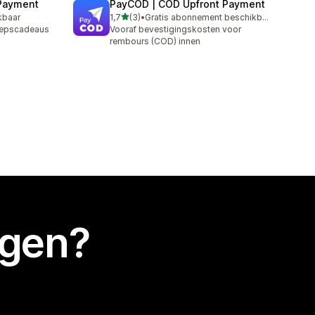
 Payment
PayCOD | COD Upfront Payment
van 5 sterren
kbaar
1,7
(3)
•
Gratis abonnement beschikbaar
3 recensies in totaal
roepscadeaus
Vooraf bevestigingskosten voor
rembours (COD) innen
egen?