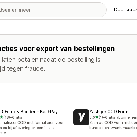
Door apps
ncties voor export van bestellingen
laten betalen nadat de bestelling is
jd tegen fraude.
D Form & Builder ‑ KashPay
Yashipe COD Form
van 5 sterren
van 5 sterren
(18)
•
Gratis
5,0
(1)
•
recensies in totaal
1 recensies in totaal
imaliseer COD met formulieren voor
Yashipe COD Form met ups
alen bij aflevering en een 1-klik-
bundels en kwantumaanbi
ctie