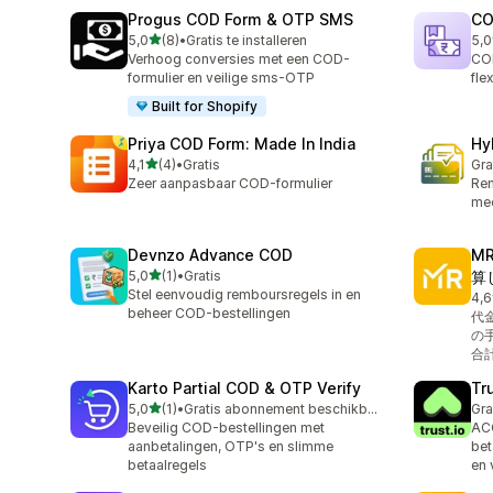
Progus COD Form & OTP SMS
CO
van 5 sterren
5,0
(8)
•
Gratis te installeren
5,0
8 recensies in totaal
15 
Verhoog conversies met een COD-
CO
formulier en veilige sms-OTP
fle
Built for Shopify
Priya COD Form: Made In India
Hy
van 5 sterren
4,1
(4)
•
Gratis
Gra
4 recensies in totaal
Zeer aanpasbaar COD-formulier
Rem
mee
Devnzo Advance COD
M
van 5 sterren
5,0
(1)
•
Gratis
算
1 recensies in totaal
Stel eenvoudig remboursregels in en
4,6
5 r
beheer COD-bestellingen
代金
の
合
Karto Partial COD & OTP Verify
Tr
van 5 sterren
5,0
(1)
•
Gratis abonnement beschikbaar
Gra
1 recensies in totaal
Beveilig COD-bestellingen met
AC
aanbetalingen, OTP's en slimme
bet
betaalregels
en 