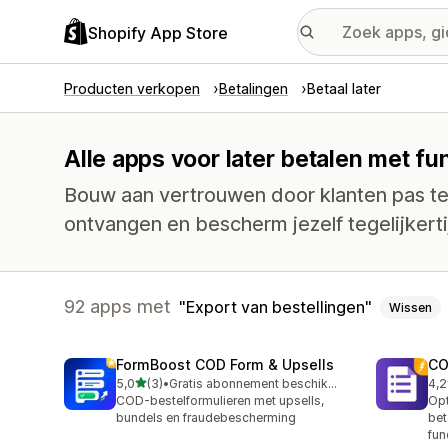
Shopify App Store
Producten verkopen
Betalingen
Betaal later
Alle apps voor later betalen met fu
Bouw aan vertrouwen door klanten pas te 
ontvangen en bescherm jezelf tegelijkerti
92 apps met
Export van bestellingen
Wissen
FormBoost COD Form & Upsells
CO
van 5 sterren
5,0
(3)
•
Gratis abonnement beschikbaar
4,2
3 recensies in totaal
18 
COD-bestelformulieren met upsells,
Opt
bundels en fraudebescherming
bet
fun