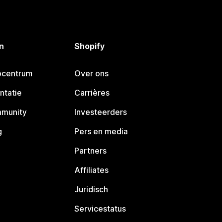
n
Shopify
pcentrum
Over ons
ntatie
Carrières
mmunity
Investeerders
g
Pers en media
Partners
Affiliates
Juridisch
Servicestatus