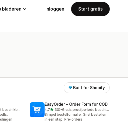
 bladeren
Inloggen
Start gratis
Built for Shopify
EasyOrder ‑ Order Form for COD
van 5 sterren
Gratis abonnement beschikbaar
4,7
(30)
•
Gratis proefperiode beschikbaar
30 recensies in totaal
ells,
Simpel bestelformulier. Snel bestellen
edingen
in één stap. Pre-orders