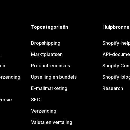
Topcategorieën
Hulpbronne
Dropshipping
Shopify-hel
n
Marktplaatsen
API-docume
pen
Productrecensies
Shopify Co
erzending
Upselling en bundels
Shopify-blo
E-mailmarketing
Research
ersie
SEO
Verzending
Valuta en vertaling