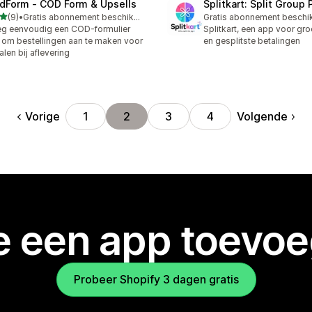
dForm ‑ COD Form & Upsells
Splitkart: Split Group
van 5 sterren
(9)
•
Gratis abonnement beschikbaar
Gratis abonnement beschi
ecensies in totaal
g eenvoudig een COD-formulier
Splitkart, een app voor g
 om bestellingen aan te maken voor
en gesplitste betalingen
alen bij aflevering
Vorige
Volgende
1
2
3
4
je een app toevo
Probeer Shopify 3 dagen gratis