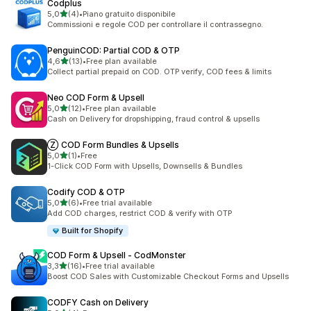
Codplus
/ 5 tähteä
5,0
(4)
•
Piano gratuito disponibile
4 arvostelua yhteensä
Commissioni e regole COD per controllare il contrassegno.
PenguinCOD: Partial COD & OTP
/ 5 tähteä
4,6
(13)
•
Free plan available
13 arvostelua yhteensä
Collect partial prepaid on COD. OTP verify, COD fees & limits
Neo COD Form & Upsell
/ 5 tähteä
5,0
(12)
•
Free plan available
12 arvostelua yhteensä
Cash on Delivery for dropshipping, fraud control & upsells
Ⓩ COD Form Bundles & Upsells
/ 5 tähteä
5,0
(1)
•
Free
1 arvostelua yhteensä
1-Click COD Form with Upsells, Downsells & Bundles
Codify COD & OTP
/ 5 tähteä
5,0
(6)
•
Free trial available
6 arvostelua yhteensä
Add COD charges, restrict COD & verify with OTP
Built for Shopify
COD Form & Upsell ‑ CodMonster
/ 5 tähteä
3,3
(16)
•
Free trial available
16 arvostelua yhteensä
Boost COD Sales with Customizable Checkout Forms and Upsells
CODFY Cash on Delivery