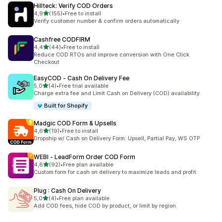
Hillteck: Verify COD Orders
/ 5 tähteä
4,9
(155)
•
Free to install
155 arvostelua yhteensä
Verify customer number & confirm orders automatically
Cashfree CODFIRM
/ 5 tähteä
4,4
(44)
•
Free to install
44 arvostelua yhteensä
Reduce COD RTOs and improve conversion with One Click
Checkout
EasyCOD ‑ Cash On Delivery Fee
/ 5 tähteä
5,0
(4)
•
Free trial available
4 arvostelua yhteensä
Charge extra fee and Limit Cash on Delivery (COD) availability
Built for Shopify
Madgic COD Form & Upsells
/ 5 tähteä
4,6
(19)
•
Free to install
19 arvostelua yhteensä
Dropship w/ Cash on Delivery Form: Upsell, Partial Pay, WS OTP
WEBI ‑ LeadForm Order COD Form
/ 5 tähteä
4,8
(92)
•
Free plan available
92 arvostelua yhteensä
Custom form for cash on delivery to maximize leads and profit
Plug : Cash On Delivery
/ 5 tähteä
5,0
(4)
•
Free plan available
4 arvostelua yhteensä
Add COD fees, hide COD by product, or limit by region.