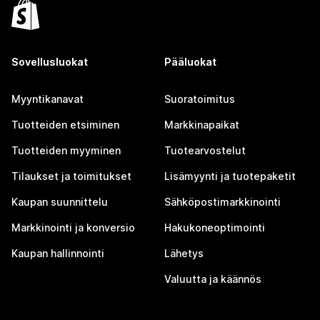
Sovellusluokat
Pääluokat
Myyntikanavat
Suoratoimitus
Tuotteiden etsiminen
Markkinapaikat
Tuotteiden myyminen
Tuotearvostelut
Tilaukset ja toimitukset
Lisämyynti ja tuotepaketit
Kaupan suunnittelu
Sähköpostimarkkinointi
Markkinointi ja konversio
Hakukoneoptimointi
Kaupan hallinnointi
Lähetys
Valuutta ja käännös