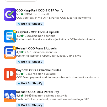
COD King‑Part COD & OTP Verify
/ 5 tähteä
5,0
(931)
•
Free to install
931 arvostelua yhteensä
COD verification via OTP & Partial COD & partial payments
Built for Shopify
EasySell ‑ COD Form & Upsells
/ 5 tähteä
4,9
(950)
•
Ilmainen asennus
950 arvostelua yhteensä
Postiennakkolomake upsell-tarjouksilla ja OTP-vahvistuksella
Releasit COD Form & Upsells
/ 5 tähteä
4,9
(2 531)
•
Ilmainen asennus
2531 arvostelua yhteensä
Postiennakkomuoto: Upsell, Tarjoukset, OTP & SMS
Built for Shopify
Payflow: COD & Checkout Rules
/ 5 tähteä
5,0
(103)
•
Free plan available
103 arvostelua yhteensä
COD fees, payment and delivery rules with checkout validations
Built for Shopify
Releasit COD Fee & Partial Pay
/ 5 tähteä
4,8
(564)
•
Ilmainen sopimus saatavilla
564 arvostelua yhteensä
Cash on Delivery maksut ja säännöt osamaksuilla ja OTP
Built for Shopify