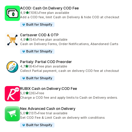
ACOD: Cash On Delivery COD Fee
/ 5 tähteä
4,9
(108)
•
Free plan available
108 arvostelua yhteensä
Add a COD fee, limit Cash on Delivery & hide COD at checkout
Built for Shopify
Cartsaver COD & OTP
/ 5 tähteä
4,9
(54)
•
Free plan available
54 arvostelua yhteensä
Cash on Delivery Forms, Order Notifications, Abandoned Carts
Built for Shopify
Partialy: Partial COD Preorder
/ 5 tähteä
4,7
(64)
•
Free plan available
64 arvostelua yhteensä
Collect Partial payment, cash on delivery COD fee at checkout
Built for Shopify
RUBIX Cash on Delivery:COD Fee
/ 5 tähteä
5,0
(26)
•
Free
26 arvostelua yhteensä
Charge a COD fee and apply limits to Cash on Delivery orders.
Nex Advanced Cash on Delivery
/ 5 tähteä
5,0
(137)
•
Free trial available
137 arvostelua yhteensä
Set COD Fee & Limit Cash on delivery with conditions
Built for Shopify