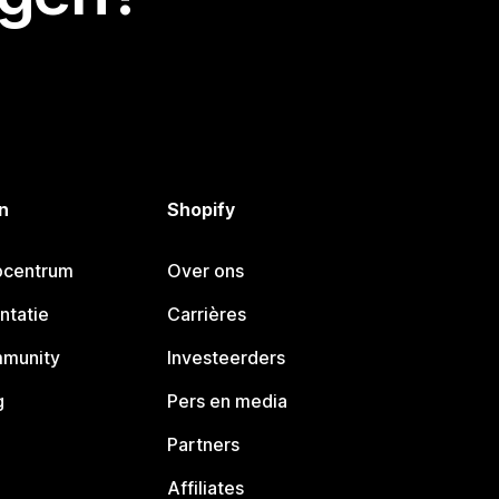
n
Shopify
pcentrum
Over ons
ntatie
Carrières
mmunity
Investeerders
g
Pers en media
Partners
Affiliates