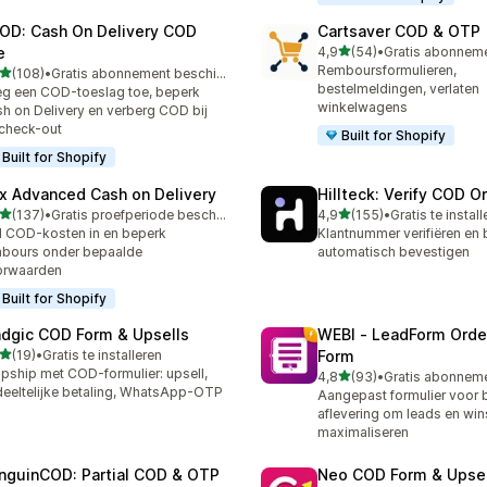
OD: Cash On Delivery COD
Cartsaver COD & OTP
van 5 sterren
e
4,9
(54)
•
54 recensies in totaal
Remboursformulieren,
van 5 sterren
(108)
•
Gratis abonnement beschikbaar
 recensies in totaal
bestelmeldingen, verlaten
g een COD-toeslag toe, beperk
winkelwagens
h on Delivery en verberg COD bij
check-out
Built for Shopify
Built for Shopify
x Advanced Cash on Delivery
Hillteck: Verify COD O
van 5 sterren
van 5 sterren
(137)
•
Gratis proefperiode beschikbaar
4,9
(155)
•
Gratis te instal
 recensies in totaal
155 recensies in totaal
l COD-kosten in en beperk
Klantnummer verifiëren en 
bours onder bepaalde
automatisch bevestigen
orwaarden
Built for Shopify
dgic COD Form & Upsells
WEBI ‑ LeadForm Ord
van 5 sterren
(19)
•
Gratis te installeren
Form
recensies in totaal
pship met COD-formulier: upsell,
van 5 sterren
4,8
(93)
•
93 recensies in totaal
eeltelijke betaling, WhatsApp-OTP
Aangepast formulier voor b
aflevering om leads en wins
maximaliseren
nguinCOD: Partial COD & OTP
Neo COD Form & Upsel