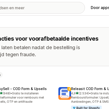
Door apps
ncties voor voorafbetaalde incentives
laten betalen nadat de bestelling is
jd tegen fraude.
n
sySell ‑ COD Form & Upsells
Releasit COD Form & U
van 5 sterren
van 5 sterren
(948)
•
Gratis te installeren
4,9
(2.534)
•
Gratis te inst
 recensies in totaal
2534 recensies in totaal
telformulier voor rembours met
Remboursformulier: Upsell
ells, OTP en antifraude
Aanbiedingen, OTP & SMS
Built for Shopify