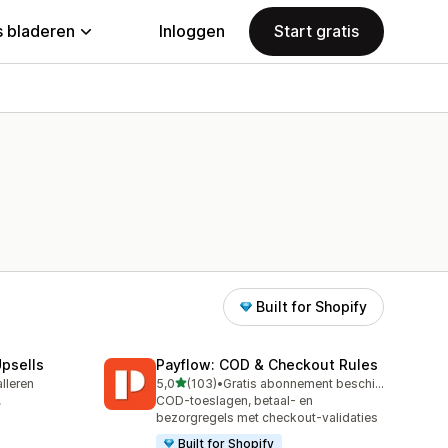
 bladeren
Inloggen
Start gratis
Built for Shopify
psells
Payflow: COD & Checkout Rules
van 5 sterren
alleren
5,0
(103)
•
Gratis abonnement beschikbaar
103 recensies in totaal
,
COD-toeslagen, betaal- en
bezorgregels met checkout-validaties
Built for Shopify