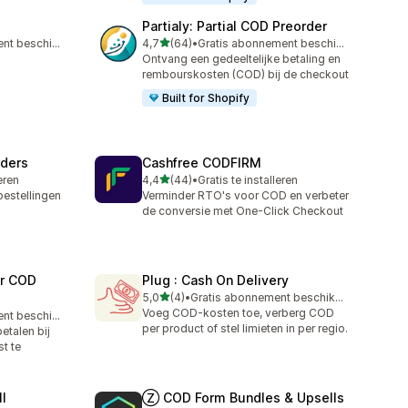
Partialy: Partial COD Preorder
van 5 sterren
Gratis abonnement beschikbaar
4,7
(64)
•
Gratis abonnement beschikbaar
64 recensies in totaal
Ontvang een gedeeltelijke betaling en
rembourskosten (COD) bij de checkout
Built for Shopify
rders
Cashfree CODFIRM
van 5 sterren
leren
4,4
(44)
•
Gratis te installeren
44 recensies in totaal
bestellingen
Verminder RTO's voor COD en verbeter
de conversie met One-Click Checkout
er COD
Plug : Cash On Delivery
van 5 sterren
5,0
(4)
•
Gratis abonnement beschikbaar
4 recensies in totaal
Voeg COD-kosten toe, verberg COD
Gratis abonnement beschikbaar
per product of stel limieten in per regio.
etalen bij
t te
l
Ⓩ COD Form Bundles & Upsells