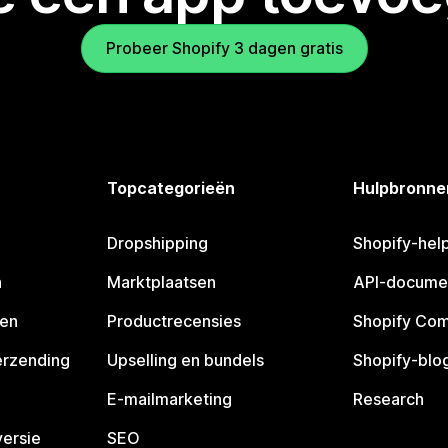
Probeer Shopify 3 dagen gratis
Topcategorieën
Hulpbronne
Dropshipping
Shopify-hel
n
Marktplaatsen
API-docume
pen
Productrecensies
Shopify Co
erzending
Upselling en bundels
Shopify-blo
E-mailmarketing
Research
ersie
SEO