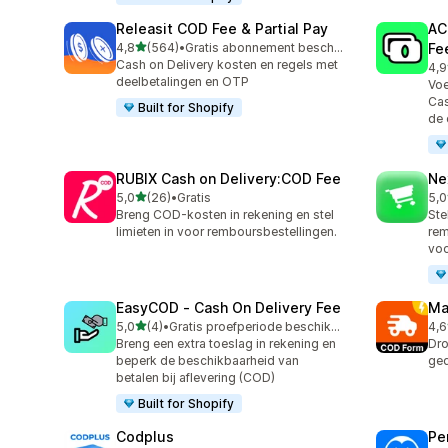
Releasit COD Fee & Partial Pay
AC
van 5 sterren
4,8
(564)
•
Gratis abonnement beschikbaar
Fe
564 recensies in totaal
Cash on Delivery kosten en regels met
4,9
108
deelbetalingen en OTP
Voe
Cas
Built for Shopify
de 
RUBIX Cash on Delivery:COD Fee
Ne
van 5 sterren
5,0
(26)
•
Gratis
5,0
26 recensies in totaal
137
Breng COD-kosten in rekening en stel
Ste
limieten in voor remboursbestellingen.
rem
vo
EasyCOD ‑ Cash On Delivery Fee
Ma
van 5 sterren
5,0
(4)
•
Gratis proefperiode beschikbaar
4,6
4 recensies in totaal
19 
Breng een extra toeslag in rekening en
Dro
beperk de beschikbaarheid van
ged
betalen bij aflevering (COD)
Built for Shopify
Codplus
Pe