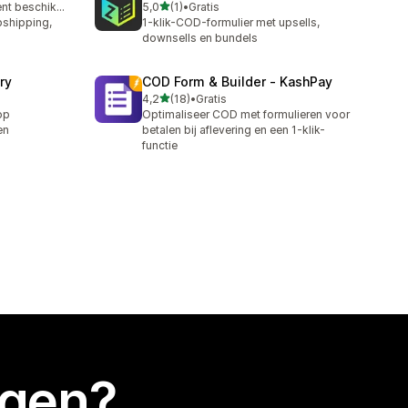
van 5 sterren
Gratis abonnement beschikbaar
5,0
(1)
•
Gratis
1 recensies in totaal
pshipping,
1-klik-COD-formulier met upsells,
downsells en bundels
ry
COD Form & Builder ‑ KashPay
van 5 sterren
4,2
(18)
•
Gratis
18 recensies in totaal
op
Optimaliseer COD met formulieren voor
en
betalen bij aflevering en een 1-klik-
functie
egen?