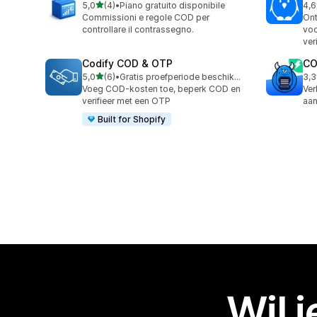
van 5 sterren
5,0
(4)
•
Piano gratuito disponibile
4,6
4 recensies in totaal
13 
Commissioni e regole COD per
Ont
controllare il contrassegno.
voo
ver
Codify COD & OTP
CO
van 5 sterren
5,0
(6)
•
Gratis proefperiode beschikbaar
3,3
6 recensies in totaal
16 
Voeg COD-kosten toe, beperk COD en
Ve
verifieer met een OTP
aan
Built for Shopify
Wil 