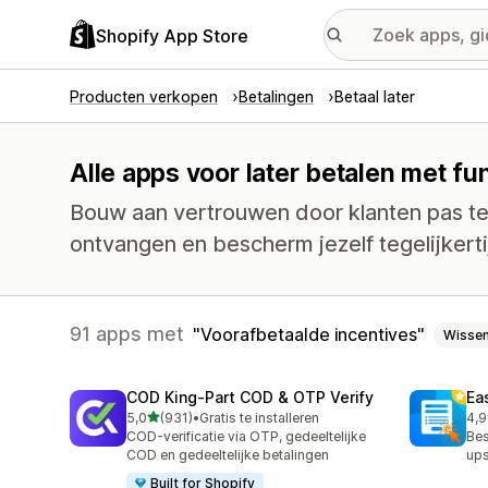
Shopify App Store
Producten verkopen
Betalingen
Betaal later
Alle apps voor later betalen met fu
Bouw aan vertrouwen door klanten pas te 
ontvangen en bescherm jezelf tegelijkerti
91 apps met
Voorafbetaalde incentives
Wisse
COD King‑Part COD & OTP Verify
Ea
van 5 sterren
5,0
(931)
•
Gratis te installeren
4,9
931 recensies in totaal
948
COD-verificatie via OTP, gedeeltelijke
Bes
COD en gedeeltelijke betalingen
ups
Built for Shopify