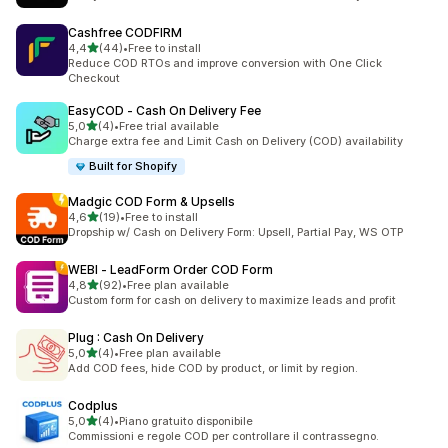
Cashfree CODFIRM
5 yıldız üzerinden
4,4
(44)
•
Free to install
toplam 44 değerlendirme
Reduce COD RTOs and improve conversion with One Click
Checkout
EasyCOD ‑ Cash On Delivery Fee
5 yıldız üzerinden
5,0
(4)
•
Free trial available
toplam 4 değerlendirme
Charge extra fee and Limit Cash on Delivery (COD) availability
Built for Shopify
Madgic COD Form & Upsells
5 yıldız üzerinden
4,6
(19)
•
Free to install
toplam 19 değerlendirme
Dropship w/ Cash on Delivery Form: Upsell, Partial Pay, WS OTP
WEBI ‑ LeadForm Order COD Form
5 yıldız üzerinden
4,8
(92)
•
Free plan available
toplam 92 değerlendirme
Custom form for cash on delivery to maximize leads and profit
Plug : Cash On Delivery
5 yıldız üzerinden
5,0
(4)
•
Free plan available
toplam 4 değerlendirme
Add COD fees, hide COD by product, or limit by region.
Codplus
5 yıldız üzerinden
5,0
(4)
•
Piano gratuito disponibile
toplam 4 değerlendirme
Commissioni e regole COD per controllare il contrassegno.