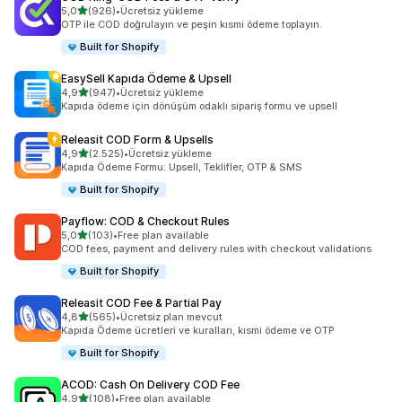
5 yıldız üzerinden
5,0
(926)
•
Ücretsiz yükleme
toplam 926 değerlendirme
OTP ile COD doğrulayın ve peşin kısmi ödeme toplayın.
Built for Shopify
EasySell Kapıda Ödeme & Upsell
5 yıldız üzerinden
4,9
(947)
•
Ücretsiz yükleme
toplam 947 değerlendirme
Kapıda ödeme için dönüşüm odaklı sipariş formu ve upsell
Releasit COD Form & Upsells
5 yıldız üzerinden
4,9
(2.525)
•
Ücretsiz yükleme
toplam 2525 değerlendirme
Kapıda Ödeme Formu: Upsell, Teklifler, OTP & SMS
Built for Shopify
Payflow: COD & Checkout Rules
5 yıldız üzerinden
5,0
(103)
•
Free plan available
toplam 103 değerlendirme
COD fees, payment and delivery rules with checkout validations
Built for Shopify
Releasit COD Fee & Partial Pay
5 yıldız üzerinden
4,8
(565)
•
Ücretsiz plan mevcut
toplam 565 değerlendirme
Kapıda Ödeme ücretleri ve kuralları, kısmi ödeme ve OTP
Built for Shopify
ACOD: Cash On Delivery COD Fee
5 yıldız üzerinden
4,9
(108)
•
Free plan available