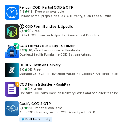
PenguinCOD: Partial COD & OTP
5 yıldız üzerinden
4,6
(13)
•
Free plan available
toplam 13 değerlendirme
Collect partial prepaid on COD. OTP verify, COD fees & limits
Ⓩ COD Form Bundles & Upsells
5 yıldız üzerinden
5,0
(1)
•
Free
toplam 1 değerlendirme
1-Click COD Form with Upsells, Downsells & Bundles
COD Formu ve Ek Satış ‑ CodMon
5 yıldız üzerinden
3,3
(16)
•
Ücretsiz deneme kullanılabilir
toplam 16 değerlendirme
Özelleştirilebilir Formlar ile COD Satışını Artırın.
CODFY Cash on Delivery
5 yıldız üzerinden
5,0
(4)
•
Free
toplam 4 değerlendirme
Manage COD Orders by Order Value, Zip Codes & Shipping Rates
COD Form & Builder ‑ KashPay
5 yıldız üzerinden
4,2
(18)
•
Free
toplam 18 değerlendirme
Optimize COD with Cash on Delivery Forms and one click feature
Codify COD & OTP
5 yıldız üzerinden
5,0
(6)
•
Free trial available
toplam 6 değerlendirme
Add COD charges, restrict COD & verify with OTP
Built for Shopify