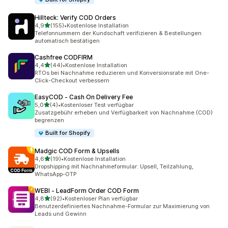
Hillteck: Verify COD Orders
von 5 Sternen
4,9
(155)
•
Kostenlose Installation
155 Rezensionen insgesamt
Telefonnummern der Kundschaft verifizieren & Bestellungen
automatisch bestätigen
Cashfree CODFIRM
von 5 Sternen
4,4
(44)
•
Kostenlose Installation
44 Rezensionen insgesamt
RTOs bei Nachnahme reduzieren und Konversionsrate mit One-
Click-Checkout verbessern
EasyCOD ‑ Cash On Delivery Fee
von 5 Sternen
5,0
(4)
•
Kostenloser Test verfügbar
4 Rezensionen insgesamt
Zusatzgebühr erheben und Verfügbarkeit von Nachnahme (COD)
begrenzen
Built for Shopify
Madgic COD Form & Upsells
von 5 Sternen
4,6
(19)
•
Kostenlose Installation
19 Rezensionen insgesamt
Dropshipping mit Nachnahmeformular: Upsell, Teilzahlung,
WhatsApp-OTP
WEBI ‑ LeadForm Order COD Form
von 5 Sternen
4,8
(92)
•
Kostenloser Plan verfügbar
92 Rezensionen insgesamt
Benutzerdefiniertes Nachnahme-Formular zur Maximierung von
Leads und Gewinn