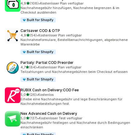
von 5 Sternen
4,9
(108)
•
Kostenloser Plan verfügbar
108 Rezensionen insgesamt
Nachnahmegebühr hinzufügen, Nachnahme begrenzen & im
Checkout ausblenden
Built for Shopify
Cartsaver COD & OTP
von 5 Sternen
4,9
(54)
•
Kostenloser Plan verfügbar
54 Rezensionen insgesamt
Nachnahmeformulare, Bestellbenachrichtigungen, abgebrochene
Warenkörbe
Built for Shopify
Partialy: Partial COD Preorder
von 5 Sternen
4,7
(64)
•
Kostenloser Plan verfügbar
64 Rezensionen insgesamt
Teilzahlungen und Nachnahmegebühren beim Checkout erfassen
Built for Shopify
RUBIX Cash on Delivery:COD Fee
von 5 Sternen
5,0
(26)
•
Kostenlos
26 Rezensionen insgesamt
Erhebe eine Nachnahmegebühr und lege Beschränkungen für
Nachnahmebestellungen fest.
Nex Advanced Cash on Delivery
von 5 Sternen
5,0
(137)
•
Kostenloser Test verfügbar
137 Rezensionen insgesamt
Nachnahmegebühr festlegen und Nachnahme durch Bedingungen
einschränken
Built for Shopify