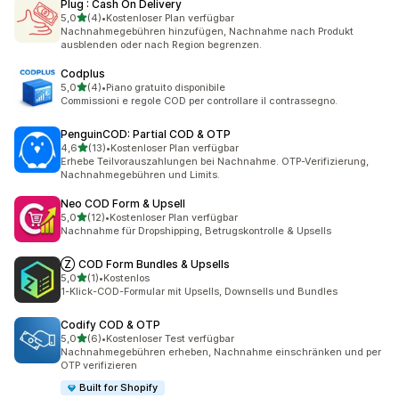
Plug : Cash On Delivery
von 5 Sternen
5,0
(4)
•
Kostenloser Plan verfügbar
4 Rezensionen insgesamt
Nachnahmegebühren hinzufügen, Nachnahme nach Produkt
ausblenden oder nach Region begrenzen.
Codplus
von 5 Sternen
5,0
(4)
•
Piano gratuito disponibile
4 Rezensionen insgesamt
Commissioni e regole COD per controllare il contrassegno.
PenguinCOD: Partial COD & OTP
von 5 Sternen
4,6
(13)
•
Kostenloser Plan verfügbar
13 Rezensionen insgesamt
Erhebe Teilvorauszahlungen bei Nachnahme. OTP-Verifizierung,
Nachnahmegebühren und Limits.
Neo COD Form & Upsell
von 5 Sternen
5,0
(12)
•
Kostenloser Plan verfügbar
12 Rezensionen insgesamt
Nachnahme für Dropshipping, Betrugskontrolle & Upsells
Ⓩ COD Form Bundles & Upsells
von 5 Sternen
5,0
(1)
•
Kostenlos
1 Rezensionen insgesamt
1-Klick-COD-Formular mit Upsells, Downsells und Bundles
Codify COD & OTP
von 5 Sternen
5,0
(6)
•
Kostenloser Test verfügbar
6 Rezensionen insgesamt
Nachnahmegebühren erheben, Nachnahme einschränken und per
OTP verifizieren
Built for Shopify