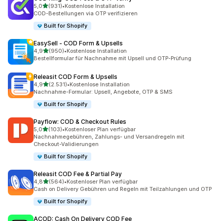
von 5 Sternen
5,0
(931)
•
Kostenlose Installation
931 Rezensionen insgesamt
COD-Bestellungen via OTP verifizieren
Built for Shopify
EasySell ‑ COD Form & Upsells
von 5 Sternen
4,9
(950)
•
Kostenlose Installation
950 Rezensionen insgesamt
Bestellformular für Nachnahme mit Upsell und OTP-Prüfung
Releasit COD Form & Upsells
von 5 Sternen
4,9
(2.531)
•
Kostenlose Installation
2531 Rezensionen insgesamt
Nachnahme-Formular: Upsell, Angebote, OTP & SMS
Built for Shopify
Payflow: COD & Checkout Rules
von 5 Sternen
5,0
(103)
•
Kostenloser Plan verfügbar
103 Rezensionen insgesamt
Nachnahmegebühren, Zahlungs- und Versandregeln mit
Checkout-Validierungen
Built for Shopify
Releasit COD Fee & Partial Pay
von 5 Sternen
4,8
(564)
•
Kostenloser Plan verfügbar
564 Rezensionen insgesamt
Cash on Delivery Gebühren und Regeln mit Teilzahlungen und OTP
Built for Shopify
ACOD: Cash On Delivery COD Fee