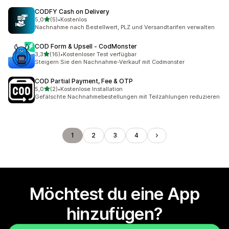
CODFY Cash on Delivery
von 5 Sternen
5,0
(5)
•
Kostenlos
5 Rezensionen insgesamt
Nachnahme nach Bestellwert, PLZ und Versandtarifen verwalten
COD Form & Upsell ‑ CodMonster
von 5 Sternen
3,3
(16)
•
Kostenloser Test verfügbar
16 Rezensionen insgesamt
Steigern Sie den Nachnahme-Verkauf mit Codmonster
COD Partial Payment, Fee & OTP
von 5 Sternen
5,0
(2)
•
Kostenlose Installation
2 Rezensionen insgesamt
Gefälschte Nachnahmebestellungen mit Teilzahlungen reduzieren
1
2
3
4
Möchtest du eine App
hinzufügen?