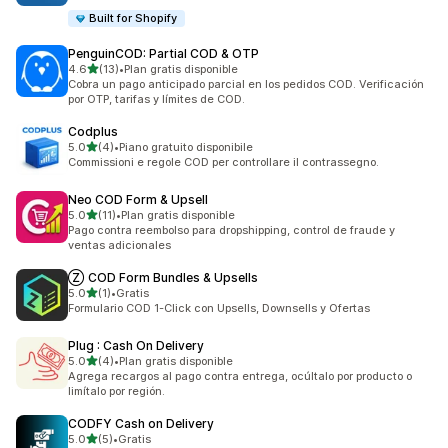
Built for Shopify
PenguinCOD: Partial COD & OTP
de 5 estrellas
4.6
(13)
•
Plan gratis disponible
13 reseñas en total
Cobra un pago anticipado parcial en los pedidos COD. Verificación
por OTP, tarifas y límites de COD.
Codplus
de 5 estrellas
5.0
(4)
•
Piano gratuito disponibile
4 reseñas en total
Commissioni e regole COD per controllare il contrassegno.
Neo COD Form & Upsell
de 5 estrellas
5.0
(11)
•
Plan gratis disponible
11 reseñas en total
Pago contra reembolso para dropshipping, control de fraude y
ventas adicionales
Ⓩ COD Form Bundles & Upsells
de 5 estrellas
5.0
(1)
•
Gratis
1 reseñas en total
Formulario COD 1-Click con Upsells, Downsells y Ofertas
Plug : Cash On Delivery
de 5 estrellas
5.0
(4)
•
Plan gratis disponible
4 reseñas en total
Agrega recargos al pago contra entrega, ocúltalo por producto o
limítalo por región.
CODFY Cash on Delivery
de 5 estrellas
5.0
(5)
•
Gratis
5 reseñas en total