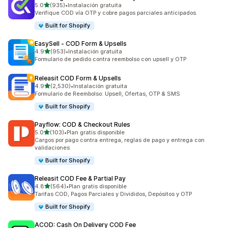
de 5 estrellas
5.0
(935)
•
Instalación gratuita
935 reseñas en total
Verifique COD vía OTP y cobre pagos parciales anticipados.
Built for Shopify
EasySell ‑ COD Form & Upsells
de 5 estrellas
4.9
(953)
•
Instalación gratuita
953 reseñas en total
Formulario de pedido contra reembolso con upsell y OTP
Releasit COD Form & Upsells
de 5 estrellas
4.9
(2,530)
•
Instalación gratuita
2530 reseñas en total
Formulario de Reembolso: Upsell, Ofertas, OTP & SMS
Built for Shopify
Payflow: COD & Checkout Rules
de 5 estrellas
5.0
(103)
•
Plan gratis disponible
103 reseñas en total
Cargos por pago contra entrega, reglas de pago y entrega con
validaciones
Built for Shopify
Releasit COD Fee & Partial Pay
de 5 estrellas
4.8
(564)
•
Plan gratis disponible
564 reseñas en total
Tarifas COD, Pagos Parciales y Divididos, Depósitos y OTP
Built for Shopify
ACOD: Cash On Delivery COD Fee