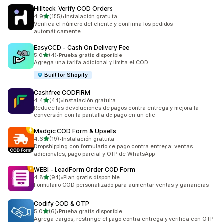
Hillteck: Verify COD Orders
de 5 estrellas
4.9
(155)
•
Instalación gratuita
155 reseñas en total
Verifica el número del cliente y confirma los pedidos
automáticamente
EasyCOD ‑ Cash On Delivery Fee
de 5 estrellas
5.0
(4)
•
Prueba gratis disponible
4 reseñas en total
Agrega una tarifa adicional y limita el COD.
Built for Shopify
Cashfree CODFIRM
de 5 estrellas
4.4
(44)
•
Instalación gratuita
44 reseñas en total
Reduce las devoluciones de pagos contra entrega y mejora la
conversión con la pantalla de pago en un clic
Madgic COD Form & Upsells
de 5 estrellas
4.6
(19)
•
Instalación gratuita
19 reseñas en total
Dropshipping con formulario de pago contra entrega: ventas
adicionales, pago parcial y OTP de WhatsApp
WEBI ‑ LeadForm Order COD Form
de 5 estrellas
4.8
(94)
•
Plan gratis disponible
94 reseñas en total
Formulario COD personalizado para aumentar ventas y ganancias
Codify COD & OTP
de 5 estrellas
5.0
(6)
•
Prueba gratis disponible
6 reseñas en total
Agrega cargos, restringe el pago contra entrega y verifica con OTP