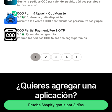
Gestiona pedidos COD por valor del pedido, códigos postales y
tarifas de envío
COD Form & Upsell ‑ CodMonster
de 5 estrellas
3.3
(16)
•
Prueba gratis disponible
16 reseñas en total
Aumenta las ventas COD con formularios personalizados y upsell
COD Partial Payment, Fee & OTP
de 5 estrellas
5.0
(2)
•
Instalación gratuita
2 reseñas en total
Reduce los pedidos COD falsos con pagos parciales
1
2
3
4
¿Quieres agregar una
aplicación?
Prueba Shopify gratis por 3 días