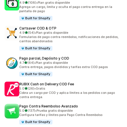
de 5 estrellas
4.9
(108)
•
Plan gratis disponible
108 reseñas en total
Agrega un cargo, limita y oculta el pago contra entrega en la
pantalla de pago
Built for Shopify
Cartsaver COD & OTP
de 5 estrellas
4.9
(54)
•
Plan gratis disponible
54 reseñas en total
Formularios de pago contra reembolso, notificaciones de pedidos,
carritos abandonados
Built for Shopify
Pago parcial, Depósito y COD
de 5 estrellas
4.7
(64)
•
Plan gratis disponible
64 reseñas en total
Contra entrega, pagos divididos y tarifas extra COD pagos
Built for Shopify
RUBIX Cash on Delivery:COD Fee
de 5 estrellas
5.0
(26)
•
Gratis
26 reseñas en total
Cobra un cargo por COD y aplica límites a los pedidos con pago
contra entrega.
Pago Contra Reembolso Avanzado
de 5 estrellas
5.0
(137)
•
Prueba gratis disponible
137 reseñas en total
Configura tarifas y límites para Pago Contra Reembolso
Built for Shopify