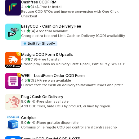
Cashfree CODFIRM
เต็ม 5 ดาว
4.4
(44)
•
Free to install
ทั้งหมด 44 รีวิว
Reduce COD RTOs and improve conversion with One Click
Checkout
EasyCOD ‑ Cash On Delivery Fee
เต็ม 5 ดาว
5.0
(4)
•
Free trial available
ทั้งหมด 4 รีวิว
Charge extra fee and Limit Cash on Delivery (COD) availability
Built for Shopify
Madgic COD Form & Upsells
เต็ม 5 ดาว
4.6
(19)
•
Free to install
ทั้งหมด 19 รีวิว
Dropship w/ Cash on Delivery Form: Upsell, Partial Pay, WS OTP
WEBI ‑ LeadForm Order COD Form
เต็ม 5 ดาว
4.8
(92)
•
Free plan available
ทั้งหมด 92 รีวิว
Custom form for cash on delivery to maximize leads and profit
Plug : Cash On Delivery
เต็ม 5 ดาว
5.0
(4)
•
Free plan available
ทั้งหมด 4 รีวิว
Add COD fees, hide COD by product, or limit by region.
Codplus
เต็ม 5 ดาว
5.0
(4)
•
Piano gratuito disponibile
ทั้งหมด 4 รีวิว
Commissioni e regole COD per controllare il contrassegno.
PenguinCOD: Partial COD & OTP