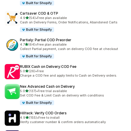
Built for Shopify
Cartsaver COD & OTP
เต็ม 5 ดาว
4.9
(54)
•
Free plan available
ทั้งหมด 54 รีวิว
Cash on Delivery Forms, Order Notifications, Abandoned Carts
Built for Shopify
Partialy: Partial COD Preorder
เต็ม 5 ดาว
4.7
(64)
•
Free plan available
ทั้งหมด 64 รีวิว
Collect Partial payment, cash on delivery COD fee at checkout
Built for Shopify
RUBIX Cash on Delivery:COD Fee
เต็ม 5 ดาว
5.0
(26)
•
Free
ทั้งหมด 26 รีวิว
Charge a COD fee and apply limits to Cash on Delivery orders.
Nex Advanced Cash on Delivery
เต็ม 5 ดาว
5.0
(137)
•
Free trial available
ทั้งหมด 137 รีวิว
Set COD Fee & Limit Cash on delivery with conditions
Built for Shopify
Hillteck: Verify COD Orders
เต็ม 5 ดาว
4.9
(155)
•
Free to install
ทั้งหมด 155 รีวิว
Verify customer number & confirm orders automatically