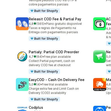
Verifique pedidos COD via OTP e
cobre pagamentos parciais
Built for Shopify
Releasit COD Fee & Partial Pay
AC
de 5 estrelas
4,8
(565)
•
Plano gratuito disponível
Fe
565 total de avaliações
Taxas e regras de Pagamento na
4,9
108
Entrega com pagamentos parciais
Add
& h
Built for Shopify
Partialy: Partial COD Preorder
Ne
de 5 estrelas
4,7
(64)
•
Free plan available
5,0
64 total de avaliações
137
Collect Partial payment, cash on
Set
delivery COD fee at checkout
wit
Built for Shopify
EasyCOD ‑ Cash On Delivery Fee
Ma
de 5 estrelas
5,0
(4)
•
Free trial available
4,6
4 total de avaliações
19 
Charge extra fee and Limit Cash on
Dro
Delivery (COD) availability
Ups
Built for Shopify
Codplus
Pe