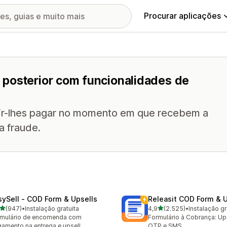
Procurar aplicações
 posterior com funcionalidades de
tir-lhes pagar no momento em que recebem a
 fraude.
sySell ‑ COD Form & Upsells
Releasit COD Form & U
de 5 estrelas
de 5 estrelas
(947)
•
Instalação gratuita
4,9
(2.525)
•
Instalação gr
 total de avaliações
2525 total de avaliações
rmulário de encomenda com
Formulário à Cobrança: Ups
amento na entrega e upsell
OTP e SMS