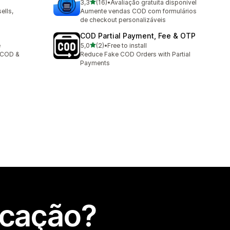
de 5 estrelas
3,3
(16)
•
Avaliação gratuita disponível
16 total de avaliações
ells,
Aumente vendas COD com formulários
de checkout personalizáveis
COD Partial Payment, Fee & OTP
de 5 estrelas
e
5,0
(2)
•
Free to install
2 total de avaliações
t COD &
Reduce Fake COD Orders with Partial
Payments
icação?