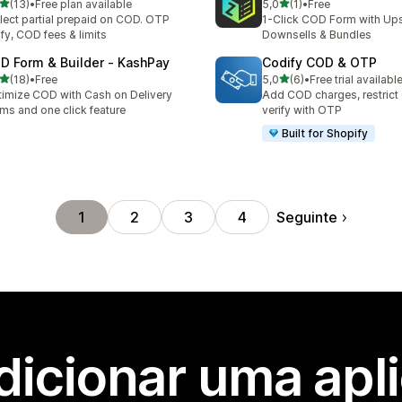
de 5 estrelas
de 5 estrelas
(13)
•
Free plan available
5,0
(1)
•
Free
total de avaliações
1 total de avaliações
lect partial prepaid on COD. OTP
1-Click COD Form with Ups
ify, COD fees & limits
Downsells & Bundles
D Form & Builder ‑ KashPay
Codify COD & OTP
de 5 estrelas
de 5 estrelas
(18)
•
Free
5,0
(6)
•
Free trial availabl
total de avaliações
6 total de avaliações
imize COD with Cash on Delivery
Add COD charges, restric
ms and one click feature
verify with OTP
Built for Shopify
Seguinte
1
2
3
4
dicionar uma apl