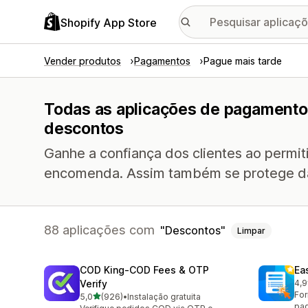
Shopify App Store
Vender produtos
Pagamentos
Pague mais tarde
Todas as aplicações de pagamento
descontos
Ganhe a confiança dos clientes ao permi
encomenda. Assim também se protege da
88 aplicações com
Descontos
Limpar
COD King‑COD Fees & OTP
Ea
Verify
4,9
947
Fo
de 5 estrelas
5,0
(926)
•
Instalação gratuita
926 total de avaliações
pag