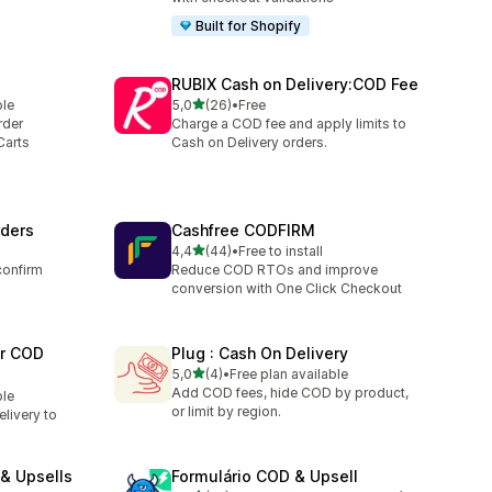
Built for Shopify
RUBIX Cash on Delivery:COD Fee
de 5 estrelas
ble
5,0
(26)
•
Free
26 total de avaliações
rder
Charge a COD fee and apply limits to
Carts
Cash on Delivery orders.
rders
Cashfree CODFIRM
de 5 estrelas
4,4
(44)
•
Free to install
44 total de avaliações
confirm
Reduce COD RTOs and improve
conversion with One Click Checkout
er COD
Plug : Cash On Delivery
de 5 estrelas
5,0
(4)
•
Free plan available
4 total de avaliações
Add COD fees, hide COD by product,
ble
or limit by region.
livery to
& Upsells
Formulário COD & Upsell