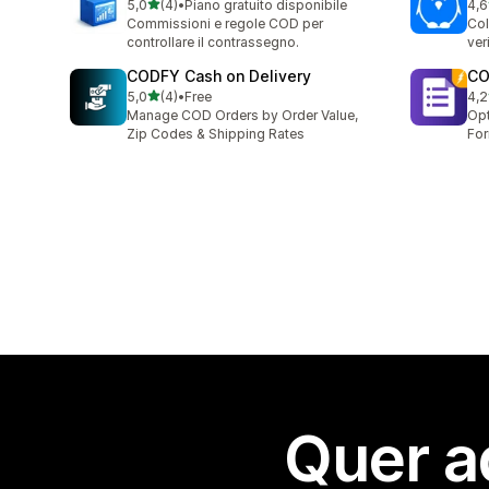
de 5 estrelas
5,0
(4)
•
Piano gratuito disponibile
4,6
4 total de avaliações
13 
Commissioni e regole COD per
Col
controllare il contrassegno.
ver
CODFY Cash on Delivery
CO
de 5 estrelas
5,0
(4)
•
Free
4,2
4 total de avaliações
18 
Manage COD Orders by Order Value,
Opt
Zip Codes & Shipping Rates
For
Quer a