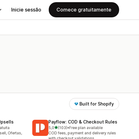
Inicie sessão
Comece gratuitamente
Built for Shopify
psells
Payflow: COD & Checkout Rules
de 5 estrelas
atuita
5,0
(103)
•
Free plan available
103 total de avaliações
ell, Ofertas,
COD fees, payment and delivery rules
with checkout validations