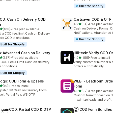
Built for Shopify
OD: Cash On Delivery COD
Cartsaver COD & OTP
de 5 estrelas
e
4,9
(54)
•
Free plan availa
54 total de avaliações
Cash on Delivery Forms, O
de 5 estrelas
(108)
•
Free plan available
 total de avaliações
Notifications, Abandoned 
 a COD fee, limit Cash on Delivery
ide COD at checkout
Built for Shopify
Built for Shopify
x Advanced Cash on Delivery
Hillteck: Verify COD O
de 5 estrelas
de 5 estrelas
(137)
•
Free trial available
4,9
(155)
•
Free to install
 total de avaliações
155 total de avaliações
 COD Fee & Limit Cash on delivery
Verify customer number & 
h conditions
orders automatically
Built for Shopify
dgic COD Form & Upsells
WEBI ‑ LeadForm Ord
de 5 estrelas
(19)
•
Free to install
Form
total de avaliações
pship w/ Cash on Delivery Form:
de 5 estrelas
4,8
(92)
•
Free plan availa
92 total de avaliações
ell, Partial Pay, WS OTP
Custom form for cash on de
maximize leads and profit
nguinCOD: Partial COD & OTP
Ⓩ COD Form Bundles 