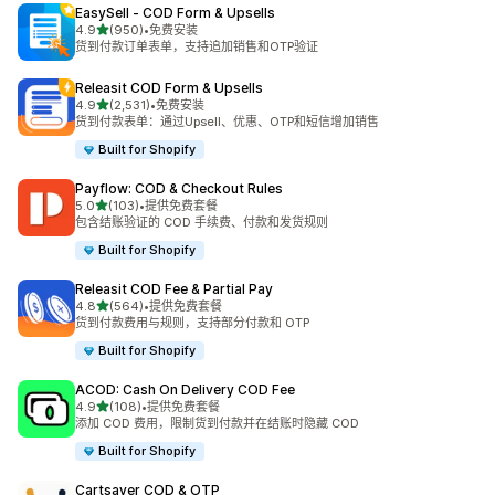
EasySell ‑ COD Form & Upsells
星（满分 5 星）
4.9
(950)
•
免费安装
总共 950 条评论
货到付款订单表单，支持追加销售和OTP验证
Releasit COD Form & Upsells
星（满分 5 星）
4.9
(2,531)
•
免费安装
总共 2531 条评论
货到付款表单：通过Upsell、优惠、OTP和短信增加销售
Built for Shopify
Payflow: COD & Checkout Rules
星（满分 5 星）
5.0
(103)
•
提供免费套餐
总共 103 条评论
包含结账验证的 COD 手续费、付款和发货规则
Built for Shopify
Releasit COD Fee & Partial Pay
星（满分 5 星）
4.8
(564)
•
提供免费套餐
总共 564 条评论
货到付款费用与规则，支持部分付款和 OTP
Built for Shopify
ACOD: Cash On Delivery COD Fee
星（满分 5 星）
4.9
(108)
•
提供免费套餐
总共 108 条评论
添加 COD 费用，限制货到付款并在结账时隐藏 COD
Built for Shopify
Cartsaver COD & OTP