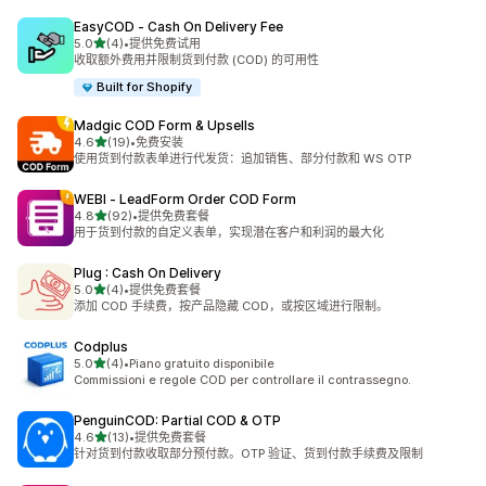
EasyCOD ‑ Cash On Delivery Fee
星（满分 5 星）
5.0
(4)
•
提供免费试用
总共 4 条评论
收取额外费用并限制货到付款 (COD) 的可用性
Built for Shopify
Madgic COD Form & Upsells
星（满分 5 星）
4.6
(19)
•
免费安装
总共 19 条评论
使用货到付款表单进行代发货：追加销售、部分付款和 WS OTP
WEBI ‑ LeadForm Order COD Form
星（满分 5 星）
4.8
(92)
•
提供免费套餐
总共 92 条评论
用于货到付款的自定义表单，实现潜在客户和利润的最大化
Plug : Cash On Delivery
星（满分 5 星）
5.0
(4)
•
提供免费套餐
总共 4 条评论
添加 COD 手续费，按产品隐藏 COD，或按区域进行限制。
Codplus
星（满分 5 星）
5.0
(4)
•
Piano gratuito disponibile
总共 4 条评论
Commissioni e regole COD per controllare il contrassegno.
PenguinCOD: Partial COD & OTP
星（满分 5 星）
4.6
(13)
•
提供免费套餐
总共 13 条评论
针对货到付款收取部分预付款。OTP 验证、货到付款手续费及限制