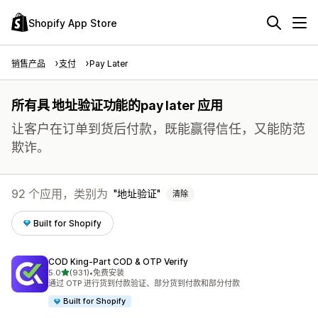
Shopify App Store
销售产品
支付
Pay Later
所有具 地址验证功能的pay later 应用
让客户在订单到货后付款，既能赢得信任，又能防范
欺诈。
92 个应用，类别为
地址验证
清除
Built for Shopify
COD King‑Part COD & OTP Verify
星（满分 5 星）
5.0
(931)
•
免费安装
总共 931 条评论
通过 OTP 进行货到付款验证、部分货到付款和部分付款
Built for Shopify