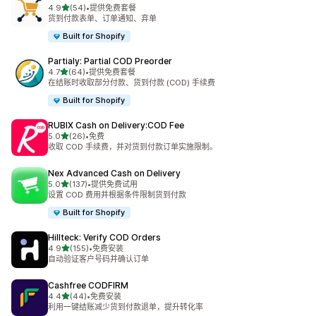
星（满分 5 星）
4.9
(54)
•
提供免费套餐
总共 54 条评论
货到付款表单、订单通知、弃单
Built for Shopify
Partialy: Partial COD Preorder
星（满分 5 星）
4.7
(64)
•
提供免费套餐
总共 64 条评论
在结账时收取部分付款、货到付款 (COD) 手续费
Built for Shopify
RUBIX Cash on Delivery:COD Fee
星（满分 5 星）
5.0
(26)
•
免费
总共 26 条评论
收取 COD 手续费，并对货到付款订单实施限制。
Nex Advanced Cash on Delivery
星（满分 5 星）
5.0
(137)
•
提供免费试用
总共 137 条评论
设置 COD 费用并根据条件限制货到付款
Built for Shopify
Hillteck: Verify COD Orders
星（满分 5 星）
4.9
(155)
•
免费安装
总共 155 条评论
自动验证客户号码并确认订单
Cashfree CODFIRM
星（满分 5 星）
4.4
(44)
•
免费安装
总共 44 条评论
利用一键结账减少货到付款退单，提升转化率