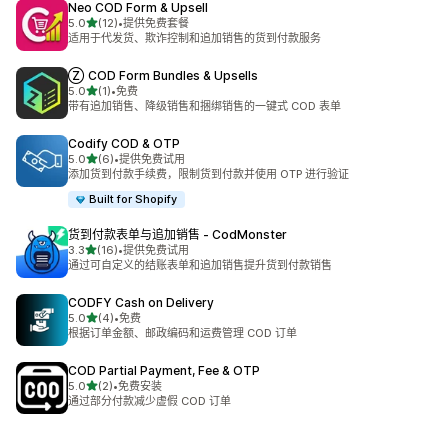
Neo COD Form & Upsell
星（满分 5 星）
5.0
(12)
•
提供免费套餐
总共 12 条评论
适用于代发货、欺诈控制和追加销售的货到付款服务
Ⓩ COD Form Bundles & Upsells
星（满分 5 星）
5.0
(1)
•
免费
总共 1 条评论
带有追加销售、降级销售和捆绑销售的一键式 COD 表单
Codify COD & OTP
星（满分 5 星）
5.0
(6)
•
提供免费试用
总共 6 条评论
添加货到付款手续费，限制货到付款并使用 OTP 进行验证
Built for Shopify
货到付款表单与追加销售 ‑ CodMonster
星（满分 5 星）
3.3
(16)
•
提供免费试用
总共 16 条评论
通过可自定义的结账表单和追加销售提升货到付款销售
CODFY Cash on Delivery
星（满分 5 星）
5.0
(4)
•
免费
总共 4 条评论
根据订单金额、邮政编码和运费管理 COD 订单
COD Partial Payment, Fee & OTP
星（满分 5 星）
5.0
(2)
•
免费安装
总共 2 条评论
通过部分付款减少虚假 COD 订单