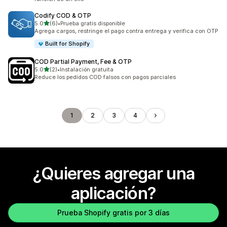
Codify COD & OTP
de 5 estrellas
5.0
(6)
•
Prueba gratis disponible
6 reseñas en total
Agrega cargos, restringe el pago contra entrega y verifica con OTP
Built for Shopify
COD Partial Payment, Fee & OTP
de 5 estrellas
5.0
(2)
•
Instalación gratuita
2 reseñas en total
Reduce los pedidos COD falsos con pagos parciales
1
2
3
4
¿Quieres agregar una
aplicación?
Prueba Shopify gratis por 3 días