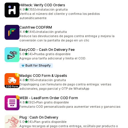
Hillteck: Verify COD Orders
de 5 estrellas
4.9
(155)
•
Instalación gratuita
155 reseñas en total
Verifica el número del cliente y confirma los pedidos
automáticamente
Cashfree CODFIRM
de 5 estrellas
4.4
(44)
•
Instalación gratuita
44 reseñas en total
Reduce las devoluciones de pagos contra entrega y mejora la
conversión con la pantalla de pago en un clic
EasyCOD ‑ Cash On Delivery Fee
de 5 estrellas
5.0
(4)
•
Prueba gratis disponible
4 reseñas en total
Agrega una tarifa adicional y limita el COD.
Built for Shopify
Madgic COD Form & Upsells
de 5 estrellas
4.6
(19)
•
Instalación gratuita
19 reseñas en total
Dropshipping con formulario de pago contra entrega: ventas
adicionales, pago parcial y OTP de WhatsApp
WEBI ‑ LeadForm Order COD Form
de 5 estrellas
4.8
(92)
•
Plan gratis disponible
92 reseñas en total
Formulario COD personalizado para aumentar ventas y ganancias
Plug : Cash On Delivery
de 5 estrellas
5.0
(4)
•
Plan gratis disponible
4 reseñas en total
Agrega recargos al pago contra entrega, ocúltalo por producto o