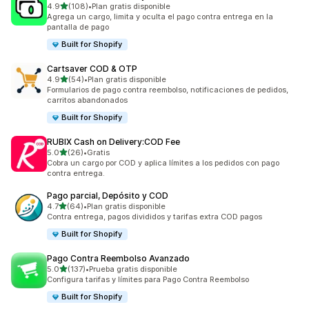
de 5 estrellas
4.9
(108)
•
Plan gratis disponible
108 reseñas en total
Agrega un cargo, limita y oculta el pago contra entrega en la
pantalla de pago
Built for Shopify
Cartsaver COD & OTP
de 5 estrellas
4.9
(54)
•
Plan gratis disponible
54 reseñas en total
Formularios de pago contra reembolso, notificaciones de pedidos,
carritos abandonados
Built for Shopify
RUBIX Cash on Delivery:COD Fee
de 5 estrellas
5.0
(26)
•
Gratis
26 reseñas en total
Cobra un cargo por COD y aplica límites a los pedidos con pago
contra entrega.
Pago parcial, Depósito y COD
de 5 estrellas
4.7
(64)
•
Plan gratis disponible
64 reseñas en total
Contra entrega, pagos divididos y tarifas extra COD pagos
Built for Shopify
Pago Contra Reembolso Avanzado
de 5 estrellas
5.0
(137)
•
Prueba gratis disponible
137 reseñas en total
Configura tarifas y límites para Pago Contra Reembolso
Built for Shopify