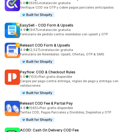
de 5 estrellas
5.0
(926)
•
Instalación gratuita
926 reseñas en total
Verifique COD vía OTP y cobre pagos parciales anticipados.
Built for Shopify
EasySell ‑ COD Form & Upsells
de 5 estrellas
4.9
(947)
•
Instalación gratuita
947 reseñas en total
Formulario de pedido contra reembolso con upsell y OTP
Releasit COD Form & Upsells
de 5 estrellas
4.9
(2,527)
•
Instalación gratuita
2527 reseñas en total
Formulario de Reembolso: Upsell, Ofertas, OTP & SMS
Built for Shopify
Payflow: COD & Checkout Rules
de 5 estrellas
5.0
(103)
•
Plan gratis disponible
103 reseñas en total
Cargos por pago contra entrega, reglas de pago y entrega con
validaciones
Built for Shopify
Releasit COD Fee & Partial Pay
de 5 estrellas
4.8
(565)
•
Plan gratis disponible
565 reseñas en total
Tarifas COD, Pagos Parciales y Divididos, Depósitos y OTP
Built for Shopify
ACOD: Cash On Delivery COD Fee