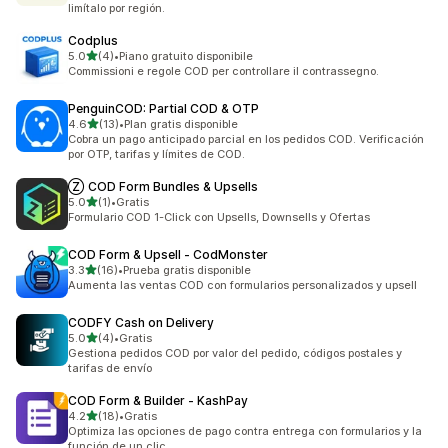
limítalo por región.
Codplus
de 5 estrellas
5.0
(4)
•
Piano gratuito disponibile
4 reseñas en total
Commissioni e regole COD per controllare il contrassegno.
PenguinCOD: Partial COD & OTP
de 5 estrellas
4.6
(13)
•
Plan gratis disponible
13 reseñas en total
Cobra un pago anticipado parcial en los pedidos COD. Verificación
por OTP, tarifas y límites de COD.
Ⓩ COD Form Bundles & Upsells
de 5 estrellas
5.0
(1)
•
Gratis
1 reseñas en total
Formulario COD 1-Click con Upsells, Downsells y Ofertas
COD Form & Upsell ‑ CodMonster
de 5 estrellas
3.3
(16)
•
Prueba gratis disponible
16 reseñas en total
Aumenta las ventas COD con formularios personalizados y upsell
CODFY Cash on Delivery
de 5 estrellas
5.0
(4)
•
Gratis
4 reseñas en total
Gestiona pedidos COD por valor del pedido, códigos postales y
tarifas de envío
COD Form & Builder ‑ KashPay
de 5 estrellas
4.2
(18)
•
Gratis
18 reseñas en total
Optimiza las opciones de pago contra entrega con formularios y la
función de un clic