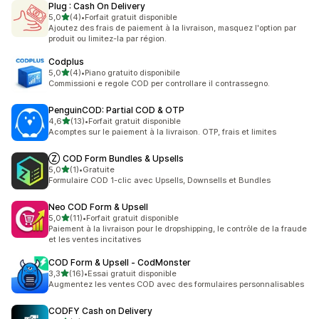
Plug : Cash On Delivery
étoile(s) sur 5
5,0
(4)
•
Forfait gratuit disponible
4 avis au total
Ajoutez des frais de paiement à la livraison, masquez l'option par
produit ou limitez-la par région.
Codplus
étoile(s) sur 5
5,0
(4)
•
Piano gratuito disponibile
4 avis au total
Commissioni e regole COD per controllare il contrassegno.
PenguinCOD: Partial COD & OTP
étoile(s) sur 5
4,6
(13)
•
Forfait gratuit disponible
13 avis au total
Acomptes sur le paiement à la livraison. OTP, frais et limites
Ⓩ COD Form Bundles & Upsells
étoile(s) sur 5
5,0
(1)
•
Gratuite
1 avis au total
Formulaire COD 1-clic avec Upsells, Downsells et Bundles
Neo COD Form & Upsell
étoile(s) sur 5
5,0
(11)
•
Forfait gratuit disponible
11 avis au total
Paiement à la livraison pour le dropshipping, le contrôle de la fraude
et les ventes incitatives
COD Form & Upsell ‑ CodMonster
étoile(s) sur 5
3,3
(16)
•
Essai gratuit disponible
16 avis au total
Augmentez les ventes COD avec des formulaires personnalisables
CODFY Cash on Delivery