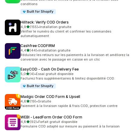
conditions
Built for Shopify
Hillteck: Verify COD Orders
étoile(s) sur 5
4,9
(155)
•
Installation gratuite
155 avis au total
Vérifier le numéro du client et confirmer les commandes
automatiquement
Cashfree CODFIRM
étoile(s) sur 5
4,4
(44)
•
Installation gratuite
44 avis au total
Réduisez les retours sur les paiements à la livraison et améliorez la
conversion avec le passage en caisse en un clic
EasyCOD ‑ Cash On Delivery Fee
étoile(s) sur 5
5,0
(4)
•
Essai gratuit disponible
4 avis au total
Facturez frais supplémentaires & limitez disponibilité COD.
Built for Shopify
Madgic Order COD Form & Upsell
étoile(s) sur 5
4,6
(19)
•
Gratuite
19 avis au total
Paiement à la livraison rapide & frais COD, protection contre
WEBI ‑ LeadForm Order COD Form
étoile(s) sur 5
4,8
(92)
•
Forfait gratuit disponible
92 avis au total
Formulaire COD adapté sur mesure au paiement à la livraison