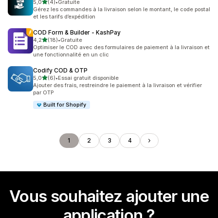
étoile(s) sur 5
5,0
(4)
•
Gratuite
4 avis au total
Gérez les commandes à la livraison selon le montant, le code postal
et les tarifs d’expédition
COD Form & Builder ‑ KashPay
étoile(s) sur 5
4,2
(18)
•
Gratuite
18 avis au total
Optimiser le COD avec des formulaires de paiement à la livraison et
une fonctionnalité en un clic
Codify COD & OTP
étoile(s) sur 5
5,0
(6)
•
Essai gratuit disponible
6 avis au total
Ajouter des frais, restreindre le paiement à la livraison et vérifier
par OTP
Built for Shopify
1
2
3
4
Vous souhaitez ajouter une
application ?