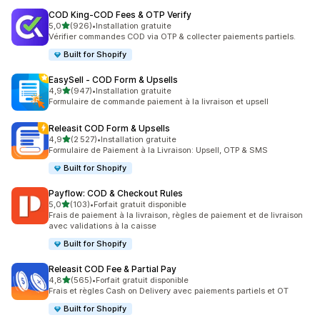
COD King‑COD Fees & OTP Verify
étoile(s) sur 5
5,0
(926)
•
Installation gratuite
926 avis au total
Vérifier commandes COD via OTP & collecter paiements partiels.
Built for Shopify
EasySell ‑ COD Form & Upsells
étoile(s) sur 5
4,9
(947)
•
Installation gratuite
947 avis au total
Formulaire de commande paiement à la livraison et upsell
Releasit COD Form & Upsells
étoile(s) sur 5
4,9
(2 527)
•
Installation gratuite
2527 avis au total
Formulaire de Paiement à la Livraison: Upsell, OTP & SMS
Built for Shopify
Payflow: COD & Checkout Rules
étoile(s) sur 5
5,0
(103)
•
Forfait gratuit disponible
103 avis au total
Frais de paiement à la livraison, règles de paiement et de livraison
avec validations à la caisse
Built for Shopify
Releasit COD Fee & Partial Pay
étoile(s) sur 5
4,8
(565)
•
Forfait gratuit disponible
565 avis au total
Frais et règles Cash on Delivery avec paiements partiels et OT
Built for Shopify