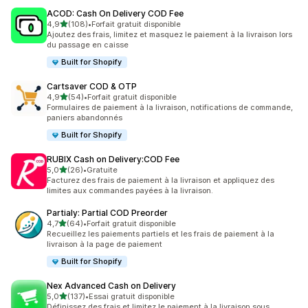
ACOD: Cash On Delivery COD Fee
étoile(s) sur 5
4,9
(108)
•
Forfait gratuit disponible
108 avis au total
Ajoutez des frais, limitez et masquez le paiement à la livraison lors
du passage en caisse
Built for Shopify
Cartsaver COD & OTP
étoile(s) sur 5
4,9
(54)
•
Forfait gratuit disponible
54 avis au total
Formulaires de paiement à la livraison, notifications de commande,
paniers abandonnés
Built for Shopify
RUBIX Cash on Delivery:COD Fee
étoile(s) sur 5
5,0
(26)
•
Gratuite
26 avis au total
Facturez des frais de paiement à la livraison et appliquez des
limites aux commandes payées à la livraison.
Partialy: Partial COD Preorder
étoile(s) sur 5
4,7
(64)
•
Forfait gratuit disponible
64 avis au total
Recueillez les paiements partiels et les frais de paiement à la
livraison à la page de paiement
Built for Shopify
Nex Advanced Cash on Delivery
étoile(s) sur 5
5,0
(137)
•
Essai gratuit disponible
137 avis au total
Définissez des frais et limitez le paiement à la livraison sous