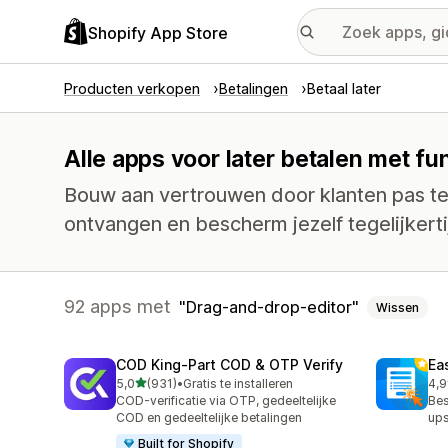
Shopify App Store
Producten verkopen
Betalingen
Betaal later
Alle apps voor later betalen met f
Bouw aan vertrouwen door klanten pas te 
ontvangen en bescherm jezelf tegelijkerti
92 apps met
Drag-and-drop-editor
Wissen
COD King‑Part COD & OTP Verify
Ea
van 5 sterren
5,0
(931)
•
Gratis te installeren
4,9
931 recensies in totaal
950
COD-verificatie via OTP, gedeeltelijke
Bes
COD en gedeeltelijke betalingen
ups
Built for Shopify