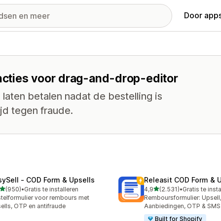
Door apps
uncties voor drag-and-drop-editor
laten betalen nadat de bestelling is
jd tegen fraude.
sySell ‑ COD Form & Upsells
Releasit COD Form & U
van 5 sterren
van 5 sterren
(950)
•
Gratis te installeren
4,9
(2.531)
•
Gratis te inst
 recensies in totaal
2531 recensies in totaal
telformulier voor rembours met
Remboursformulier: Upsell
ells, OTP en antifraude
Aanbiedingen, OTP & SMS
Built for Shopify