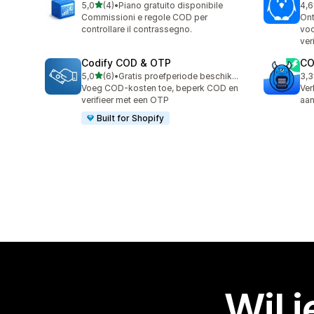
van 5 sterren
5,0
(4)
•
Piano gratuito disponibile
4,6
4 recensies in totaal
13 
Commissioni e regole COD per
Ont
controllare il contrassegno.
voo
ver
Codify COD & OTP
CO
van 5 sterren
5,0
(6)
•
Gratis proefperiode beschikbaar
3,3
6 recensies in totaal
16 
Voeg COD-kosten toe, beperk COD en
Ve
verifieer met een OTP
aan
Built for Shopify
Wil 