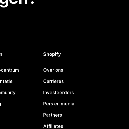
n
Shopify
pcentrum
Over ons
ntatie
Carrières
mmunity
Investeerders
g
Pers en media
Partners
Affiliates