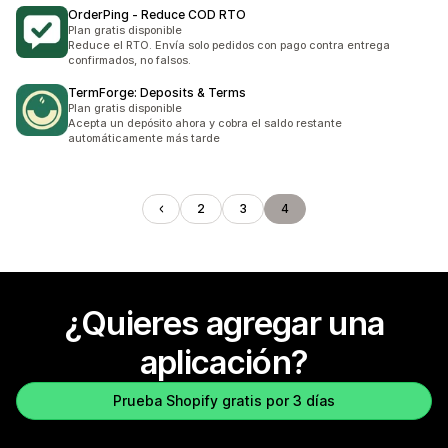
OrderPing ‑ Reduce COD RTO
Plan gratis disponible
Reduce el RTO. Envía solo pedidos con pago contra entrega
confirmados, no falsos.
TermForge: Deposits & Terms
Plan gratis disponible
Acepta un depósito ahora y cobra el saldo restante
automáticamente más tarde
2
3
4
¿Quieres agregar una
aplicación?
Prueba Shopify gratis por 3 días