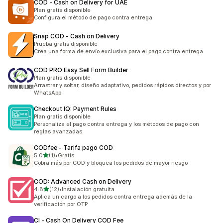
COD ‑ Cash on Delivery for UAE
Plan gratis disponible
Configura el método de pago contra entrega
Snap COD ‑ Cash on Delivery
Prueba gratis disponible
Crea una forma de envío exclusiva para el pago contra entrega
COD PRO Easy Sell Form Builder
Plan gratis disponible
Arrastrar y soltar, diseño adaptativo, pedidos rápidos directos y por
WhatsApp.
Checkout IQ: Payment Rules
Plan gratis disponible
Personaliza el pago contra entrega y los métodos de pago con
reglas avanzadas.
CODfee ‑ Tarifa pago COD
de 5 estrellas
5.0
(1)
•
Gratis
1 reseñas en total
Cobra más por COD y bloquea los pedidos de mayor riesgo
COD: Advanced Cash on Delivery
de 5 estrellas
4.8
(12)
•
Instalación gratuita
12 reseñas en total
Aplica un cargo a los pedidos contra entrega además de la
verificación por OTP
CI ‑ Cash On Delivery COD Fee