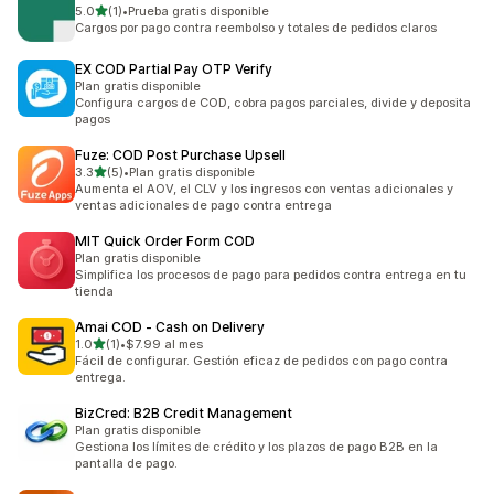
de 5 estrellas
5.0
(1)
•
Prueba gratis disponible
1 reseñas en total
Cargos por pago contra reembolso y totales de pedidos claros
EX COD Partial Pay OTP Verify
Plan gratis disponible
Configura cargos de COD, cobra pagos parciales, divide y deposita
pagos
Fuze: COD Post Purchase Upsell
de 5 estrellas
3.3
(5)
•
Plan gratis disponible
5 reseñas en total
Aumenta el AOV, el CLV y los ingresos con ventas adicionales y
ventas adicionales de pago contra entrega
MIT Quick Order Form COD
Plan gratis disponible
Simplifica los procesos de pago para pedidos contra entrega en tu
tienda
Amai COD ‑ Cash on Delivery
de 5 estrellas
1.0
(1)
•
$7.99 al mes
1 reseñas en total
Fácil de configurar. Gestión eficaz de pedidos con pago contra
entrega.
BizCred: B2B Credit Management
Plan gratis disponible
Gestiona los límites de crédito y los plazos de pago B2B en la
pantalla de pago.