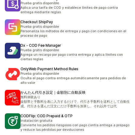
Prueba gratis disponible
Aplica una tarifa de COD y establece límites de pago contra
entrega mediante reglas
Checkout ShipPay
Prueba gratis disponible
Personaliza los métodos de entrega y pago con condiciones en el
proceso de pago
Dx ‑ COD Fee Manager
Prueba gratis disponible
Agrega un recargo por pago contra entrega y aplica límites con
ciertas reglas
OnlyWeb Payment Method Rules
Prueba gratis disponible
Oculta el pago contra entrega automáticamente para pedidos de
alto valor
かんたん代引き設定｜金額別に自動反映
無料体験あり
金額帯と手数料を表に入力するだけで、代引き手数料を送料として自動生
成。代引きを選んだ注文にだけ手数料を加算し、それ以外では代
CODFlip: COD Prepaid & OTP
Instalación gratuita
Convierte los pedidos riesgosos con pago contra entrega a prepago
y reduce las pérdidas por devoluciones