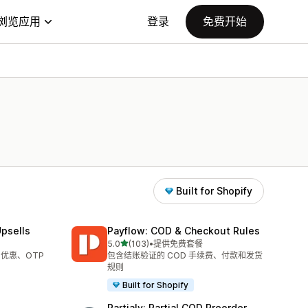
浏览应用
登录
免费开始
Built for Shopify
psells
Payflow: COD & Checkout Rules
星（满分 5 星）
5.0
(103)
•
提供免费套餐
总共 103 条评论
、优惠、OTP
包含结账验证的 COD 手续费、付款和发货
规则
Built for Shopify
Partialy: Partial COD Preorder