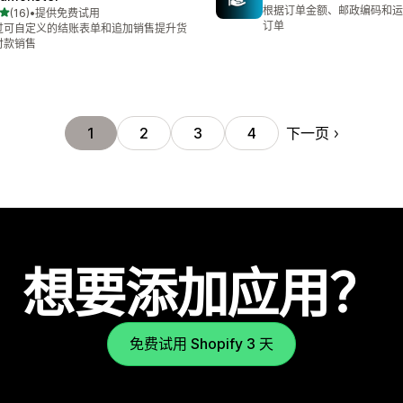
总共 4 条评论
根据订单金额、邮政编码和运
星（满分 5 星）
(16)
•
提供免费试用
 16 条评论
订单
过可自定义的结账表单和追加销售提升货
付款销售
下一页
1
2
3
4
想要添加应用？
免费试用 Shopify 3 天