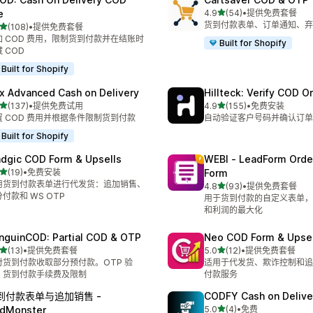
星（满分 5 星）
e
4.9
(54)
•
提供免费套餐
总共 54 条评论
货到付款表单、订单通知、弃
星（满分 5 星）
(108)
•
提供免费套餐
 108 条评论
加 COD 费用，限制货到付款并在结账时
Built for Shopify
 COD
Built for Shopify
x Advanced Cash on Delivery
Hillteck: Verify COD O
星（满分 5 星）
星（满分 5 星）
(137)
•
提供免费试用
4.9
(155)
•
免费安装
 137 条评论
总共 155 条评论
置 COD 费用并根据条件限制货到付款
自动验证客户号码并确认订单
Built for Shopify
dgic COD Form & Upsells
WEBI ‑ LeadForm Ord
星（满分 5 星）
(19)
•
免费安装
Form
 19 条评论
用货到付款表单进行代发货：追加销售、
星（满分 5 星）
4.8
(93)
•
提供免费套餐
总共 93 条评论
付款和 WS OTP
用于货到付款的自定义表单，
和利润的最大化
nguinCOD: Partial COD & OTP
Neo COD Form & Upsel
星（满分 5 星）
星（满分 5 星）
(13)
•
提供免费套餐
5.0
(12)
•
提供免费套餐
 13 条评论
总共 12 条评论
对货到付款收取部分预付款。OTP 验
适用于代发货、欺诈控制和追
、货到付款手续费及限制
付款服务
到付款表单与追加销售 ‑
CODFY Cash on Delive
星（满分 5 星）
dMonster
5.0
(4)
•
免费