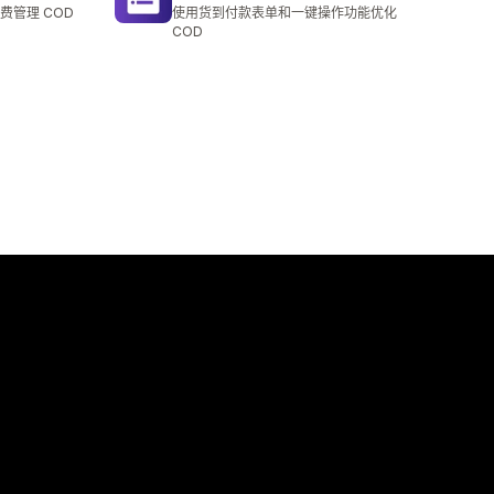
总共 18 条评论
费管理 COD
使用货到付款表单和一键操作功能优化
COD