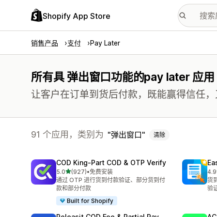
Shopify App Store
销售产品
支付
Pay Later
所有具 弹出窗口功能的pay later 应用
让客户在订单到货后付款，既能赢得信任，
91 个应用，类别为
弹出窗口
清除
COD King‑Part COD & OTP Verify
Ea
星（满分 5 星）
5.0
(927)
•
免费安装
4.9
总共 927 条评论
总共
通过 OTP 进行货到付款验证、部分货到付
货
款和部分付款
验
Built for Shopify
Releasit COD Fee & Partial Pay
AC