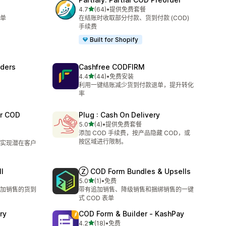
星（满分 5 星）
4.7
(64)
•
提供免费套餐
总共 64 条评论
单
在结账时收取部分付款、货到付款 (COD)
手续费
Built for Shopify
rders
Cashfree CODFIRM
星（满分 5 星）
4.4
(44)
•
免费安装
总共 44 条评论
利用一键结账减少货到付款退单，提升转化
率
er COD
Plug : Cash On Delivery
星（满分 5 星）
5.0
(4)
•
提供免费套餐
总共 4 条评论
添加 COD 手续费，按产品隐藏 COD，或
按区域进行限制。
实现潜在客户
l
Ⓩ COD Form Bundles & Upsells
星（满分 5 星）
5.0
(1)
•
免费
总共 1 条评论
加销售的货到
带有追加销售、降级销售和捆绑销售的一键
式 COD 表单
ry
COD Form & Builder ‑ KashPay
星（满分 5 星）
4.2
(18)
•
免费