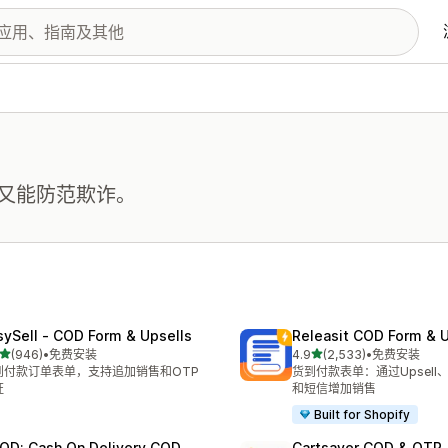
又能防范欺诈。
sySell ‑ COD Form & Upsells
Releasit COD Form & U
星（满分 5 星）
星（满分 5 星）
(946)
•
免费安装
4.9
(2,533)
•
免费安装
 946 条评论
总共 2533 条评论
到付款订单表单，支持追加销售和OTP
货到付款表单：通过Upsell
证
和短信增加销售
Built for Shopify
OD: Cash On Delivery COD
Cartsaver COD & OTP