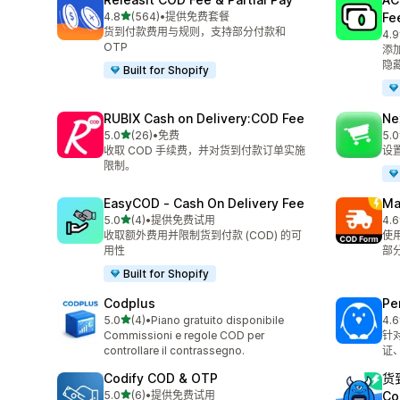
星（满分 5 星）
4.8
(564)
•
提供免费套餐
Fe
总共 564 条评论
货到付款费用与规则，支持部分付款和
4.9
总共
OTP
添
隐藏
Built for Shopify
RUBIX Cash on Delivery:COD Fee
Ne
星（满分 5 星）
5.0
(26)
•
免费
5.0
总共 26 条评论
总共
收取 COD 手续费，并对货到付款订单实施
设
限制。
EasyCOD ‑ Cash On Delivery Fee
Ma
星（满分 5 星）
5.0
(4)
•
提供免费试用
4.6
总共 4 条评论
总共
收取额外费用并限制货到付款 (COD) 的可
使
用性
部分
Built for Shopify
Codplus
Pe
星（满分 5 星）
5.0
(4)
•
Piano gratuito disponibile
4.6
总共 4 条评论
总共
Commissioni e regole COD per
针
controllare il contrassegno.
证
Codify COD & OTP
货
星（满分 5 星）
5.0
(6)
•
提供免费试用
Co