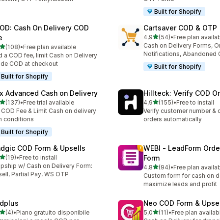
Built for Shopify
OD: Cash On Delivery COD
Cartsaver COD & OTP
na 5 gwiazdek
e
4,9
(54)
•
Free plan availa
Łączna liczba recenzji: 54
Cash on Delivery Forms, O
na 5 gwiazdek
(108)
•
Free plan available
zna liczba recenzji: 108
Notifications, Abandoned 
 a COD fee, limit Cash on Delivery
ide COD at checkout
Built for Shopify
Built for Shopify
x Advanced Cash on Delivery
Hillteck: Verify COD O
na 5 gwiazdek
na 5 gwiazdek
(137)
•
Free trial available
4,9
(155)
•
Free to install
zna liczba recenzji: 137
Łączna liczba recenzji: 155
 COD Fee & Limit Cash on delivery
Verify customer number & 
h conditions
orders automatically
Built for Shopify
dgic COD Form & Upsells
WEBI ‑ LeadForm Ord
na 5 gwiazdek
(19)
•
Free to install
Form
zna liczba recenzji: 19
pship w/ Cash on Delivery Form:
na 5 gwiazdek
4,8
(94)
•
Free plan availa
Łączna liczba recenzji: 94
ell, Partial Pay, WS OTP
Custom form for cash on de
maximize leads and profit
dplus
Neo COD Form & Upsel
na 5 gwiazdek
na 5 gwiazdek
(4)
•
Piano gratuito disponibile
5,0
(11)
•
Free plan availab
zna liczba recenzji: 4
Łączna liczba recenzji: 11