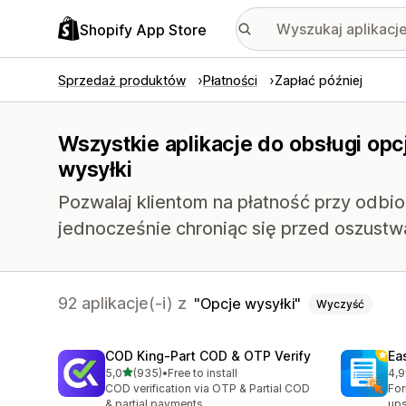
Shopify App Store
Sprzedaż produktów
Płatności
Zapłać później
Wszystkie aplikacje do obsługi opcj
wysyłki
Pozwalaj klientom na płatność przy odbio
jednocześnie chroniąc się przed oszustw
92 aplikacje(-i) z
Opcje wysyłki
Wyczyść
COD King‑Part COD & OTP Verify
Ea
na 5 gwiazdek
5,0
(935)
•
Free to install
4,9
Łączna liczba recenzji: 935
Łąc
COD verification via OTP & Partial COD
For
& partial payments
ups