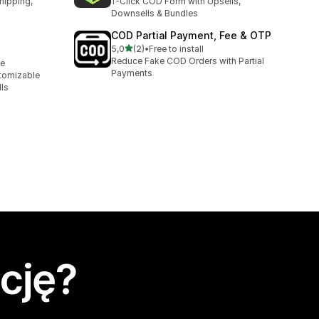
hipping,
1-Click COD Form with Upsells,
Downsells & Bundles
COD Partial Payment, Fee & OTP
na 5 gwiazdek
5,0
(2)
•
Free to install
Łączna liczba recenzji: 2
Reduce Fake COD Orders with Partial
le
Payments
tomizable
ls
cję?