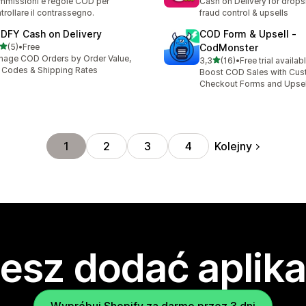
missioni e regole COD per
Cash on Delivery for drops
trollare il contrassegno.
fraud control & upsells
DFY Cash on Delivery
COD Form & Upsell ‑
na 5 gwiazdek
(5)
•
Free
CodMonster
zna liczba recenzji: 5
age COD Orders by Order Value,
na 5 gwiazdek
3,3
(16)
•
Free trial availab
Łączna liczba recenzji: 16
 Codes & Shipping Rates
Boost COD Sales with Cus
Checkout Forms and Upsel
Kolejny
1
2
3
4
esz dodać aplika