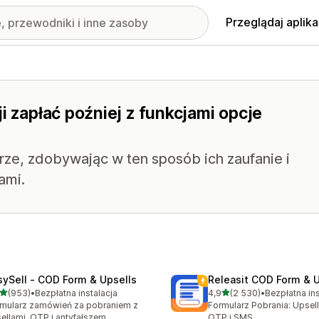
Przeglądaj aplika
i zapłać poźniej z funkcjami opcje
rze, zdobywając w ten sposób ich zaufanie i
ami.
sySell ‑ COD Form & Upsells
Releasit COD Form & U
na 5 gwiazdek
na 5 gwiazdek
(953)
•
Bezpłatna instalacja
4,9
(2 530)
•
Bezpłatna ins
zna liczba recenzji: 953
Łączna liczba recenzji: 25
mularz zamówień za pobraniem z
Formularz Pobrania: Upsell,
ellami, OTP i antyfałszem
OTP i SMS