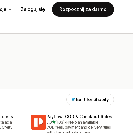
cje
Zaloguj się
Rozpocznij za darmo
Built for Shopify
psells
Payflow: COD & Checkout Rules
na 5 gwiazdek
talacja
5,0
(103)
•
Free plan available
30
Łączna liczba recenzji: 103
 Oferty,
COD fees, payment and delivery rules
with checkout validations