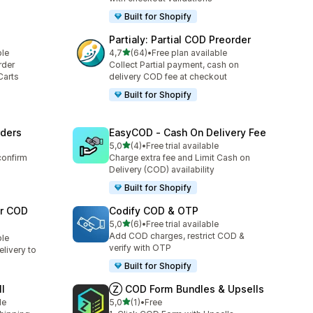
Built for Shopify
Partialy: Partial COD Preorder
na 5 gwiazdek
ble
4,7
(64)
•
Free plan available
Łączna liczba recenzji: 64
rder
Collect Partial payment, cash on
Carts
delivery COD fee at checkout
Built for Shopify
rders
EasyCOD ‑ Cash On Delivery Fee
na 5 gwiazdek
5,0
(4)
•
Free trial available
Łączna liczba recenzji: 4
confirm
Charge extra fee and Limit Cash on
Delivery (COD) availability
Built for Shopify
er COD
Codify COD & OTP
na 5 gwiazdek
5,0
(6)
•
Free trial available
Łączna liczba recenzji: 6
Add COD charges, restrict COD &
ble
verify with OTP
livery to
Built for Shopify
l
Ⓩ COD Form Bundles & Upsells
na 5 gwiazdek
le
5,0
(1)
•
Free
Łączna liczba recenzji: 1