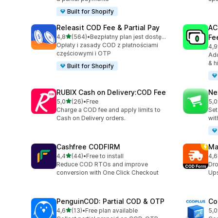
Built for Shopify
Releasit COD Fee & Partial Pay
AC
na 5 gwiazdek
4,8
(564)
•
Bezpłatny plan jest dostępny
Fe
Łączna liczba recenzji: 564
Opłaty i zasady COD z płatnościami
4,9
Łąc
częściowymi i OTP
Add
& h
Built for Shopify
RUBIX Cash on Delivery:COD Fee
Ne
na 5 gwiazdek
5,0
(26)
•
Free
5,0
Łączna liczba recenzji: 26
Łąc
Charge a COD fee and apply limits to
Set
Cash on Delivery orders.
wit
Cashfree CODFIRM
Ma
na 5 gwiazdek
4,4
(44)
•
Free to install
4,6
Łączna liczba recenzji: 44
Łąc
Reduce COD RTOs and improve
Dro
conversion with One Click Checkout
Ups
PenguinCOD: Partial COD & OTP
Co
na 5 gwiazdek
4,6
(13)
•
Free plan available
5,0
Łączna liczba recenzji: 13
Łąc