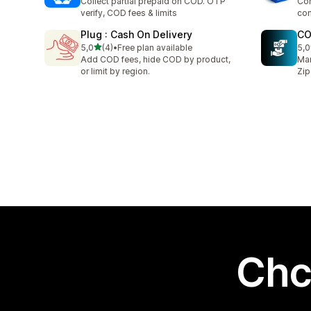
Collect partial prepaid on COD. OTP
Com
verify, COD fees & limits
con
Plug : Cash On Delivery
CO
na 5 gwiazdek
5,0
(4)
•
Free plan available
5,0
Łączna liczba recenzji: 4
Łąc
Add COD fees, hide COD by product,
Man
or limit by region.
Zip
Chc