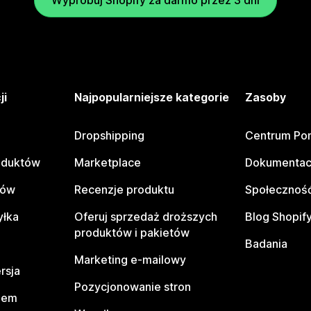
Wypróbuj Shopify za darmo przez 3 dni
ji
Najpopularniejsze kategorie
Zasoby
Dropshipping
Centrum Po
oduktów
Marketplace
Dokumentac
tów
Recenzje produktu
Społeczność
yłka
Oferuj sprzedaż droższych
Blog Shopif
produktów i pakietów
Badania
Marketing e-mailowy
rsja
Pozycjonowanie stron
pem