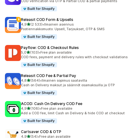
COD verification via OTP & Partial COD & partial payments
Built for Shopify
Releasit COD Form & Upsells
/ 5 tähteä
4,9
(2 533)
•
Ilmainen asennus
2533 arvostelua yhteensä
Postiennakkomuoto: Upsell, Tarjoukset, OTP & SMS
Built for Shopify
Payflow: COD & Checkout Rules
/ 5 tähteä
5,0
(103)
•
Free plan available
103 arvostelua yhteensä
COD fees, payment and delivery rules with checkout validations
Built for Shopify
Releasit COD Fee & Partial Pay
/ 5 tähteä
4,8
(564)
•
Ilmainen sopimus saatavilla
564 arvostelua yhteensä
Cash on Delivery maksut ja säännöt osamaksuilla ja OTP
Built for Shopify
ACOD: Cash On Delivery COD Fee
/ 5 tähteä
4,9
(108)
•
Free plan available
108 arvostelua yhteensä
Add a COD fee, limit Cash on Delivery & hide COD at checkout
Built for Shopify
Cartsaver COD & OTP
/ 5 tähteä
4,9
(54)
•
Free plan available