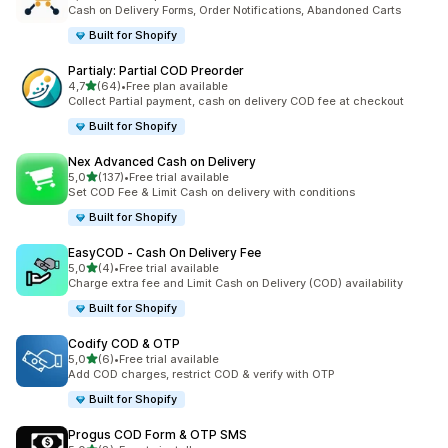
54 arvostelua yhteensä
Cash on Delivery Forms, Order Notifications, Abandoned Carts
Built for Shopify
Partialy: Partial COD Preorder
/ 5 tähteä
4,7
(64)
•
Free plan available
64 arvostelua yhteensä
Collect Partial payment, cash on delivery COD fee at checkout
Built for Shopify
Nex Advanced Cash on Delivery
/ 5 tähteä
5,0
(137)
•
Free trial available
137 arvostelua yhteensä
Set COD Fee & Limit Cash on delivery with conditions
Built for Shopify
EasyCOD ‑ Cash On Delivery Fee
/ 5 tähteä
5,0
(4)
•
Free trial available
4 arvostelua yhteensä
Charge extra fee and Limit Cash on Delivery (COD) availability
Built for Shopify
Codify COD & OTP
/ 5 tähteä
5,0
(6)
•
Free trial available
6 arvostelua yhteensä
Add COD charges, restrict COD & verify with OTP
Built for Shopify
Progus COD Form & OTP SMS