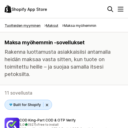
Shopify App Store
Tuotteiden myyminen
Maksut
Maksa myöhemmin
Maksa myöhemmin -sovellukset
Rakenna luottamusta asiakkaisiisi antamalla
heidän maksaa vasta sitten, kun tuote on
toimitettu heille – ja suojaa samalla itsesi
petoksilta.
11 sovellusta
Built for Shopify
COD King‑Part COD & OTP Verify
/ 5 tähteä
5,0
(927)
•
Free to install
927 arvostelua yhteensä