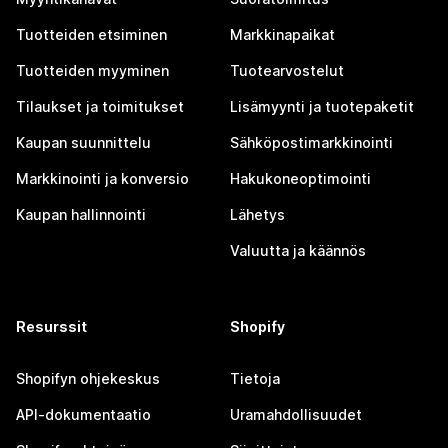
Tuotteiden etsiminen
Markkinapaikat
Tuotteiden myyminen
Tuotearvostelut
Tilaukset ja toimitukset
Lisämyynti ja tuotepaketit
Kaupan suunnittelu
Sähköpostimarkkinointi
Markkinointi ja konversio
Hakukoneoptimointi
Kaupan hallinnointi
Lähetys
Valuutta ja käännös
Resurssit
Shopify
Shopifyn ohjekeskus
Tietoja
API-dokumentaatio
Uramahdollisuudet