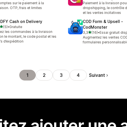
avis au total
12 avis au total
mptes sur le paiement à la
Paiement à la livraison pour
raison. OTP, frais et limites
dropshipping, le contrôle d
et les ventes incitatives
DFY Cash on Delivery
COD Form & Upsell ‑
étoile(s) sur 5
(5)
•
Gratuite
CodMonster
vis au total
ez les commandes à la livraison
étoile(s) sur 5
3,3
(16)
•
Essai gratuit dis
16 avis au total
on le montant, le code postal et les
Augmentez les ventes CO
ifs d’expédition
formulaires personnalisabl
Suivant
1
2
3
4
tez ajouter une a