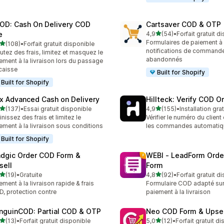
OD: Cash On Delivery COD
Cartsaver COD & OTP
étoile(s) sur 5
e
4,9
(54)
•
Forfait gratuit d
54 avis au total
Formulaires de paiement à l
étoile(s) sur 5
(108)
•
Forfait gratuit disponible
 avis au total
notifications de commande
utez des frais, limitez et masquez le
abandonnés
ement à la livraison lors du passage
caisse
Built for Shopify
Built for Shopify
x Advanced Cash on Delivery
Hillteck: Verify COD O
étoile(s) sur 5
étoile(s) sur 5
(137)
•
Essai gratuit disponible
4,9
(155)
•
Installation gra
 avis au total
155 avis au total
inissez des frais et limitez le
Vérifier le numéro du client
ement à la livraison sous conditions
les commandes automati
Built for Shopify
dgic Order COD Form &
WEBI ‑ LeadForm Ord
sell
Form
étoile(s) sur 5
étoile(s) sur 5
(19)
•
Gratuite
4,8
(92)
•
Forfait gratuit d
avis au total
92 avis au total
ement à la livraison rapide & frais
Formulaire COD adapté su
, protection contre
paiement à la livraison
nguinCOD: Partial COD & OTP
Neo COD Form & Upsel
étoile(s) sur 5
étoile(s) sur 5
(13)
•
Forfait gratuit disponible
5,0
(12)
•
Forfait gratuit d