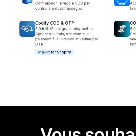
4 avis au total
13 
Commissioni e regole COD per
Aco
controllare il contrassegno.
liv
Codify COD & OTP
CO
étoile(s) sur 5
5,0
(6)
•
Essai gratuit disponible
5,0
6 avis au total
5 a
Ajouter des frais, restreindre le
Gér
paiement à la livraison et vérifier par
sel
OTP
tar
Built for Shopify
Vous souhai