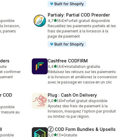
Built for Shopify
Partialy: Partial COD Preorder
étoile(s) sur 5
isponible
4,7
(64)
•
Forfait gratuit disponible
64 avis au total
a livraison,
Recueillez les paiements partiels et les
, paniers
frais de paiement à la livraison à la
page de paiement
Built for Shopify
rders
Cashfree CODFIRM
étoile(s) sur 5
tuite
4,4
(44)
•
Installation gratuite
44 avis au total
 et confirmer
Réduisez les retours sur les paiements
quement
à la livraison et améliorez la conversion
avec le passage en caisse en un clic
er COD
Plug : Cash On Delivery
étoile(s) sur 5
5,0
(4)
•
Forfait gratuit disponible
4 avis au total
Ajoutez des frais de paiement à la
isponible
livraison, masquez l'option par produit
r mesure au
ou limitez-la par région.
l
Ⓩ COD Form Bundles & Upsells
étoile(s) sur 5
isponible
5,0
(1)
•
Gratuite