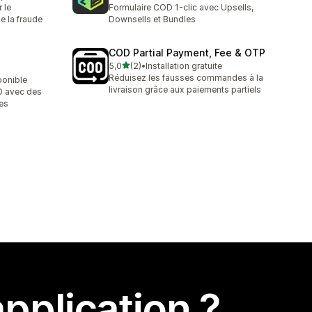
1 avis au total
 le
Formulaire COD 1-clic avec Upsells,
e la fraude
Downsells et Bundles
COD Partial Payment, Fee & OTP
étoile(s) sur 5
5,0
(2)
•
Installation gratuite
2 avis au total
Réduisez les fausses commandes à la
ponible
livraison grâce aux paiements partiels
D avec des
es
pplication ?