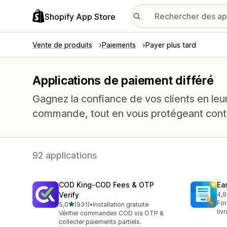
Shopify App Store
Vente de produits
Paiements
Payer plus tard
Applications de paiement différé
Gagnez la confiance de vos clients en leu
commande, tout en vous protégeant contr
92 applications
COD King‑COD Fees & OTP
Ea
Verify
4,9
950
For
étoile(s) sur 5
5,0
(931)
•
Installation gratuite
931 avis au total
liv
Vérifier commandes COD via OTP &
collecter paiements partiels.