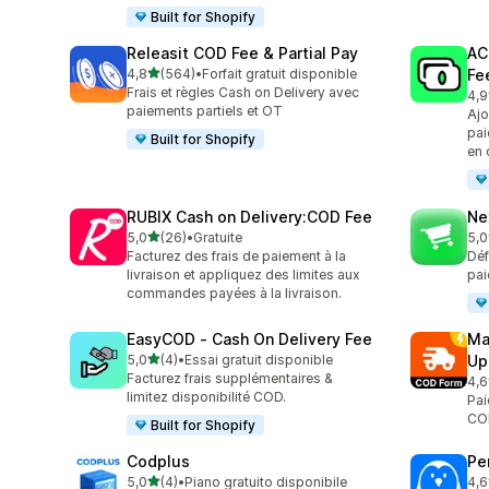
Built for Shopify
Releasit COD Fee & Partial Pay
AC
étoile(s) sur 5
4,8
(564)
•
Forfait gratuit disponible
Fe
564 avis au total
Frais et règles Cash on Delivery avec
4,9
108
paiements partiels et OT
Ajo
pai
Built for Shopify
en 
RUBIX Cash on Delivery:COD Fee
Ne
étoile(s) sur 5
5,0
(26)
•
Gratuite
5,0
26 avis au total
137
Facturez des frais de paiement à la
Déf
livraison et appliquez des limites aux
pai
commandes payées à la livraison.
EasyCOD ‑ Cash On Delivery Fee
Ma
étoile(s) sur 5
5,0
(4)
•
Essai gratuit disponible
Up
4 avis au total
Facturez frais supplémentaires &
4,6
19 
limitez disponibilité COD.
Pai
COD
Built for Shopify
Codplus
Pe
étoile(s) sur 5
5,0
(4)
•
Piano gratuito disponibile
4,6