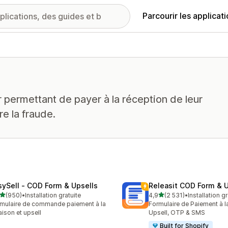
Parcourir les applicat
r permettant de payer à la réception de leur
e la fraude.
sySell ‑ COD Form & Upsells
Releasit COD Form & U
étoile(s) sur 5
étoile(s) sur 5
(950)
•
Installation gratuite
4,9
(2 531)
•
Installation gr
 avis au total
2531 avis au total
mulaire de commande paiement à la
Formulaire de Paiement à la
raison et upsell
Upsell, OTP & SMS
Built for Shopify