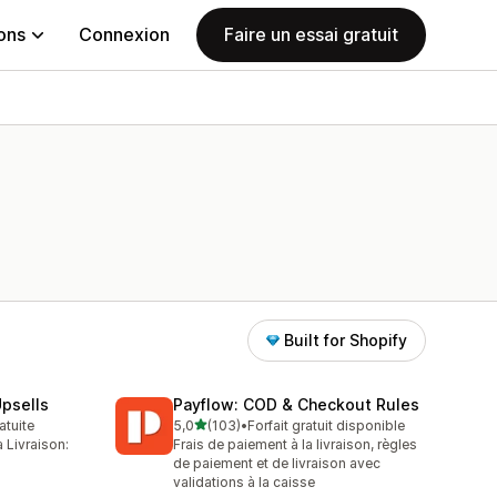
ions
Connexion
Faire un essai gratuit
Built for Shopify
psells
Payflow: COD & Checkout Rules
étoile(s) sur 5
atuite
5,0
(103)
•
Forfait gratuit disponible
103 avis au total
 Livraison:
Frais de paiement à la livraison, règles
de paiement et de livraison avec
validations à la caisse