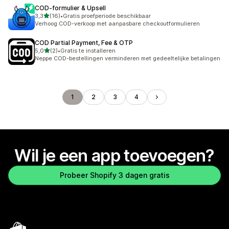
COD‑formulier & Upsell
van 5 sterren
3,3
(16)
•
Gratis proefperiode beschikbaar
16 recensies in totaal
Verhoog COD-verkoop met aanpasbare checkoutformulieren
COD Partial Payment, Fee & OTP
van 5 sterren
5,0
(2)
•
Gratis te installeren
2 recensies in totaal
Neppe COD-bestellingen verminderen met gedeeltelijke betalingen
1
2
3
4
Wil je een app toevoegen?
Probeer Shopify 3 dagen gratis