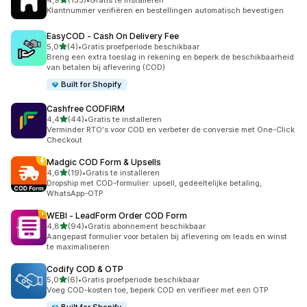
4,9
(155)
•
Gratis te installeren
155 recensies in totaal
Klantnummer verifiëren en bestellingen automatisch bevestigen
EasyCOD ‑ Cash On Delivery Fee
van 5 sterren
5,0
(4)
•
Gratis proefperiode beschikbaar
4 recensies in totaal
Breng een extra toeslag in rekening en beperk de beschikbaarheid
van betalen bij aflevering (COD)
Built for Shopify
Cashfree CODFIRM
van 5 sterren
4,4
(44)
•
Gratis te installeren
44 recensies in totaal
Verminder RTO's voor COD en verbeter de conversie met One-Click
Checkout
Madgic COD Form & Upsells
van 5 sterren
4,6
(19)
•
Gratis te installeren
19 recensies in totaal
Dropship met COD-formulier: upsell, gedeeltelijke betaling,
WhatsApp-OTP
WEBI ‑ LeadForm Order COD Form
van 5 sterren
4,8
(94)
•
Gratis abonnement beschikbaar
94 recensies in totaal
Aangepast formulier voor betalen bij aflevering om leads en winst
te maximaliseren
Codify COD & OTP
van 5 sterren
5,0
(6)
•
Gratis proefperiode beschikbaar
6 recensies in totaal
Voeg COD-kosten toe, beperk COD en verifieer met een OTP