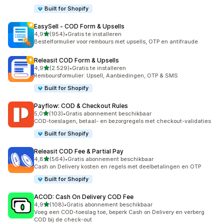
Built for Shopify
EasySell ‑ COD Form & Upsells
van 5 sterren
4,9
(954)
•
Gratis te installeren
954 recensies in totaal
Bestelformulier voor rembours met upsells, OTP en antifraude
Releasit COD Form & Upsells
van 5 sterren
4,9
(2.529)
•
Gratis te installeren
2529 recensies in totaal
Remboursformulier: Upsell, Aanbiedingen, OTP & SMS
Built for Shopify
Payflow: COD & Checkout Rules
van 5 sterren
5,0
(103)
•
Gratis abonnement beschikbaar
103 recensies in totaal
COD-toeslagen, betaal- en bezorgregels met checkout-validaties
Built for Shopify
Releasit COD Fee & Partial Pay
van 5 sterren
4,8
(564)
•
Gratis abonnement beschikbaar
564 recensies in totaal
Cash on Delivery kosten en regels met deelbetalingen en OTP
Built for Shopify
ACOD: Cash On Delivery COD Fee
van 5 sterren
4,9
(108)
•
Gratis abonnement beschikbaar
108 recensies in totaal
Voeg een COD-toeslag toe, beperk Cash on Delivery en verberg
COD bij de check-out