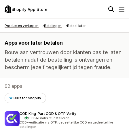
Shopify App Store
Producten verkopen
Betalingen
Betaal later
Apps voor later betalen
Bouw aan vertrouwen door klanten pas te laten
betalen nadat de bestelling is ontvangen en
bescherm jezelf tegelijkertijd tegen fraude.
92 apps
Built for Shopify
COD King‑Part COD & OTP Verify
van 5 sterren
5,0
(935)
•
Gratis te installeren
935 recensies in totaal
COD-verificatie via OTP, gedeeltelijke COD en gedeeltelijke
betalingen