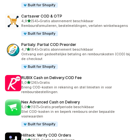
Built for Shopify
Cartsaver COD & OTP
van 5 sterren
4,9
(54)
•
Gratis abonnement beschikbaar
54 recensies in totaal
Remboursformulieren, bestelmeldingen, verlaten winkelwagens
Built for Shopify
Partialy: Partial COD Preorder
van 5 sterren
4,7
(64)
•
Gratis abonnement beschikbaar
64 recensies in totaal
Ontvang een gedeeltelijke betaling en rembourskosten (COD) bij
de checkout
Built for Shopify
RUBIX Cash on Delivery:COD Fee
van 5 sterren
5,0
(26)
•
Gratis
26 recensies in totaal
Breng COD-kosten in rekening en stel limieten in voor
remboursbestellingen.
Nex Advanced Cash on Delivery
van 5 sterren
5,0
(137)
•
Gratis proefperiode beschikbaar
137 recensies in totaal
Stel COD-kosten in en beperk rembours onder bepaalde
voorwaarden
Built for Shopify
Hillteck: Verify COD Orders
van 5 sterren