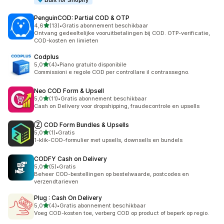
Built for Shopify
PenguinCOD: Partial COD & OTP
van 5 sterren
4,6
(13)
•
Gratis abonnement beschikbaar
13 recensies in totaal
Ontvang gedeeltelijke vooruitbetalingen bij COD. OTP-verificatie,
COD-kosten en limieten
Codplus
van 5 sterren
5,0
(4)
•
Piano gratuito disponibile
4 recensies in totaal
Commissioni e regole COD per controllare il contrassegno.
Neo COD Form & Upsell
van 5 sterren
5,0
(11)
•
Gratis abonnement beschikbaar
11 recensies in totaal
Cash on Delivery voor dropshipping, fraudecontrole en upsells
Ⓩ COD Form Bundles & Upsells
van 5 sterren
5,0
(1)
•
Gratis
1 recensies in totaal
1-klik-COD-formulier met upsells, downsells en bundels
CODFY Cash on Delivery
van 5 sterren
5,0
(5)
•
Gratis
5 recensies in totaal
Beheer COD-bestellingen op bestelwaarde, postcodes en
verzendtarieven
Plug : Cash On Delivery
van 5 sterren
5,0
(4)
•
Gratis abonnement beschikbaar
4 recensies in totaal
Voeg COD-kosten toe, verberg COD op product of beperk op regio.