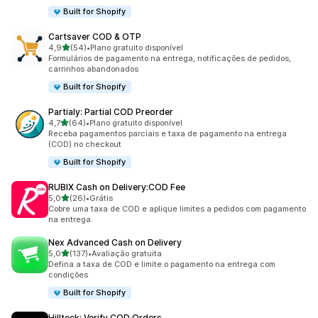
Built for Shopify
Cartsaver COD & OTP
de 5 estrelas
4,9
(54)
•
Plano gratuito disponível
54 avaliações ao todo
Formulários de pagamento na entrega, notificações de pedidos,
carrinhos abandonados
Built for Shopify
Partialy: Partial COD Preorder
de 5 estrelas
4,7
(64)
•
Plano gratuito disponível
64 avaliações ao todo
Receba pagamentos parciais e taxa de pagamento na entrega
(COD) no checkout
Built for Shopify
RUBIX Cash on Delivery:COD Fee
de 5 estrelas
5,0
(26)
•
Grátis
26 avaliações ao todo
Cobre uma taxa de COD e aplique limites a pedidos com pagamento
na entrega.
Nex Advanced Cash on Delivery
de 5 estrelas
5,0
(137)
•
Avaliação gratuita
137 avaliações ao todo
Defina a taxa de COD e limite o pagamento na entrega com
condições
Built for Shopify
Hillteck: Verify COD Orders