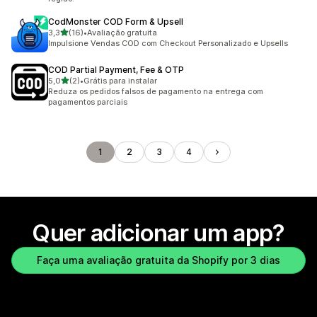
CodMonster COD Form & Upsell
de 5 estrelas
3,3
(16)
•
Avaliação gratuita
16 avaliações ao todo
Impulsione Vendas COD com Checkout Personalizado e Upsells
COD Partial Payment, Fee & OTP
de 5 estrelas
5,0
(2)
•
Grátis para instalar
2 avaliações ao todo
Reduza os pedidos falsos de pagamento na entrega com
pagamentos parciais
1
2
3
4
Quer adicionar um app?
Faça uma avaliação gratuita da Shopify por 3 dias