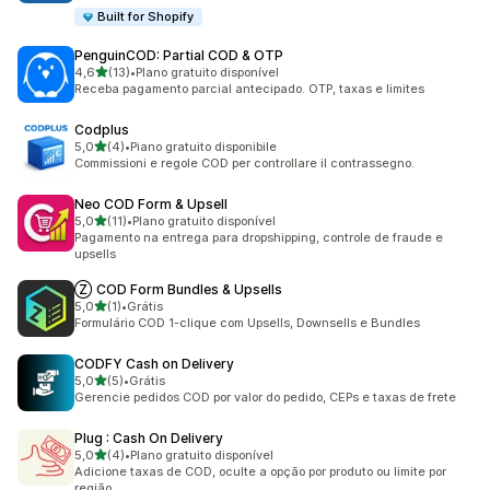
Built for Shopify
PenguinCOD: Partial COD & OTP
de 5 estrelas
4,6
(13)
•
Plano gratuito disponível
13 avaliações ao todo
Receba pagamento parcial antecipado. OTP, taxas e limites
Codplus
de 5 estrelas
5,0
(4)
•
Piano gratuito disponibile
4 avaliações ao todo
Commissioni e regole COD per controllare il contrassegno.
Neo COD Form & Upsell
de 5 estrelas
5,0
(11)
•
Plano gratuito disponível
11 avaliações ao todo
Pagamento na entrega para dropshipping, controle de fraude e
upsells
Ⓩ COD Form Bundles & Upsells
de 5 estrelas
5,0
(1)
•
Grátis
1 avaliações ao todo
Formulário COD 1-clique com Upsells, Downsells e Bundles
CODFY Cash on Delivery
de 5 estrelas
5,0
(5)
•
Grátis
5 avaliações ao todo
Gerencie pedidos COD por valor do pedido, CEPs e taxas de frete
Plug : Cash On Delivery
de 5 estrelas
5,0
(4)
•
Plano gratuito disponível
4 avaliações ao todo
Adicione taxas de COD, oculte a opção por produto ou limite por
região.