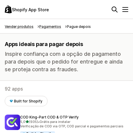
Shopify App Store
Vender produtos
Pagamentos
Pague depois
Apps ideais para pagar depois
Inspire confiança com a opção de pagamento
para depois que o pedido for entregue e ainda
se proteja contra as fraudes.
92 apps
Built for Shopify
COD King‑Part COD & OTP Verify
de 5 estrelas
5,0
(935)
•
Grátis para instalar
935 avaliações ao todo
Verificação de COD via OTP, COD parcial e pagamentos parciais