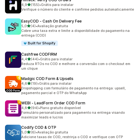
de 5 estrelas
4,9
(155)
•
Grátis para instalar
155 avaliações ao todo
Verifique o número do cliente e confirme pedidos automaticamente
EasyCOD ‑ Cash On Delivery Fee
de 5 estrelas
5,0
(4)
•
Avaliação gratuita
4 avaliações ao todo
Cobre uma taxa extra e limite a disponibilidade do pagamento na
entrega (COD)
Built for Shopify
Cashfree CODFIRM
de 5 estrelas
4,4
(44)
•
Grátis para instalar
44 avaliações ao todo
Reduza RTOs no COD e melhore a conversão com o checkout em
um clique
Madgic COD Form & Upsells
de 5 estrelas
4,6
(19)
•
Grátis para instalar
19 avaliações ao todo
Dropshipping com formulário de pagamento na entrega: upsell,
pagamento parcial e OTP do WhatsApp
WEBI ‑ LeadForm Order COD Form
de 5 estrelas
4,8
(94)
•
Plano gratuito disponível
94 avaliações ao todo
Formulário personalizado para pagamento na entrega visando
maximizar leads e lucros
Codify COD & OTP
de 5 estrelas
5,0
(6)
•
Avaliação gratuita
6 avaliações ao todo
Adicione taxas de COD, restrinja o COD e verifique com OTP