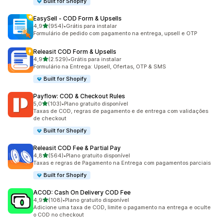
Built for Shopify
EasySell ‑ COD Form & Upsells
de 5 estrelas
4,9
(954)
•
Grátis para instalar
954 avaliações ao todo
Formulário de pedido com pagamento na entrega, upsell e OTP
Releasit COD Form & Upsells
de 5 estrelas
4,9
(2.529)
•
Grátis para instalar
2529 avaliações ao todo
Formulário na Entrega: Upsell, Ofertas, OTP & SMS
Built for Shopify
Payflow: COD & Checkout Rules
de 5 estrelas
5,0
(103)
•
Plano gratuito disponível
103 avaliações ao todo
Taxas de COD, regras de pagamento e de entrega com validações
de checkout
Built for Shopify
Releasit COD Fee & Partial Pay
de 5 estrelas
4,8
(564)
•
Plano gratuito disponível
564 avaliações ao todo
Taxas e regras de Pagamento na Entrega com pagamentos parciais
Built for Shopify
ACOD: Cash On Delivery COD Fee
de 5 estrelas
4,9
(108)
•
Plano gratuito disponível
108 avaliações ao todo
Adicione uma taxa de COD, limite o pagamento na entrega e oculte
o COD no checkout