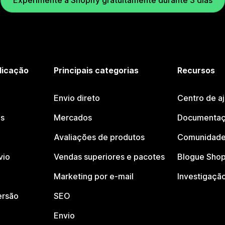
Experimente a Shopify gratuitamente durante 3 dias
licação
Principais categorias
Recursos
Envio direto
Centro de a
os
Mercados
Documentaç
Avaliações de produtos
Comunidade
vio
Vendas superiores e pacotes
Blogue Shop
Marketing por e-mail
Investigaçã
ersão
SEO
Envio