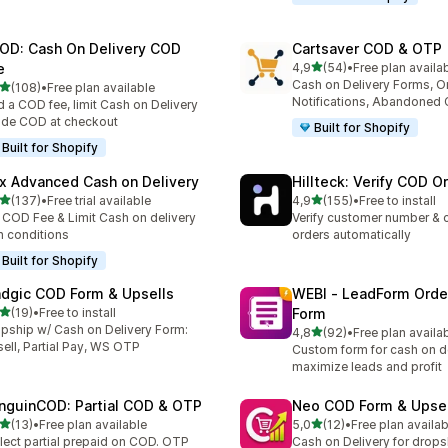
OD: Cash On Delivery COD
Cartsaver COD & OTP
de 5 estrelas
e
4,9
(54)
•
Free plan availa
54 total de avaliações
Cash on Delivery Forms, O
de 5 estrelas
(108)
•
Free plan available
 total de avaliações
Notifications, Abandoned 
 a COD fee, limit Cash on Delivery
ide COD at checkout
Built for Shopify
Built for Shopify
x Advanced Cash on Delivery
Hillteck: Verify COD O
de 5 estrelas
de 5 estrelas
(137)
•
Free trial available
4,9
(155)
•
Free to install
 total de avaliações
155 total de avaliações
 COD Fee & Limit Cash on delivery
Verify customer number & 
h conditions
orders automatically
Built for Shopify
dgic COD Form & Upsells
WEBI ‑ LeadForm Ord
de 5 estrelas
(19)
•
Free to install
Form
total de avaliações
pship w/ Cash on Delivery Form:
de 5 estrelas
4,8
(92)
•
Free plan availa
92 total de avaliações
ell, Partial Pay, WS OTP
Custom form for cash on de
maximize leads and profit
nguinCOD: Partial COD & OTP
Neo COD Form & Upsel
de 5 estrelas
de 5 estrelas
(13)
•
Free plan available
5,0
(12)
•
Free plan availab
total de avaliações
12 total de avaliações
lect partial prepaid on COD. OTP
Cash on Delivery for drops