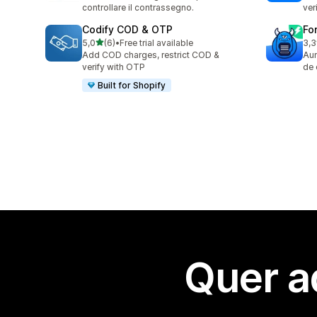
controllare il contrassegno.
ver
Codify COD & OTP
Fo
de 5 estrelas
5,0
(6)
•
Free trial available
3,3
6 total de avaliações
16 
Add COD charges, restrict COD &
Au
verify with OTP
de 
Built for Shopify
Quer a