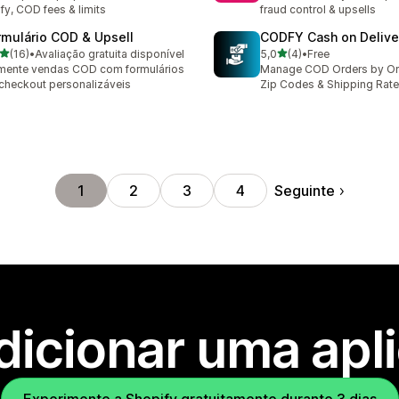
ify, COD fees & limits
fraud control & upsells
rmulário COD & Upsell
CODFY Cash on Delive
de 5 estrelas
de 5 estrelas
(16)
•
Avaliação gratuita disponível
5,0
(4)
•
Free
total de avaliações
4 total de avaliações
mente vendas COD com formulários
Manage COD Orders by Ord
checkout personalizáveis
Zip Codes & Shipping Rat
Seguinte
1
2
3
4
dicionar uma apl