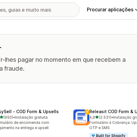
Procurar aplicações
r
tir-lhes pagar no momento em que recebem a
 fraude.
sySell ‑ COD Form & Upsells
Releasit COD Form & U
de 5 estrelas
de 5 estrelas
(950)
•
Instalação gratuita
4,9
(2.531)
•
Instalação gr
 total de avaliações
2531 total de avaliações
rmulário de encomenda com
Formulário à Cobrança: Ups
amento na entrega e upsell
OTP e SMS
Built for Shopify