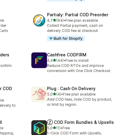
Partialy: Partial COD Preorder
de 5 estrelas
ble
4,7
(64)
•
Free plan available
64 total de avaliações
rder
Collect Partial payment, cash on
Carts
delivery COD fee at checkout
Built for Shopify
rders
Cashfree CODFIRM
de 5 estrelas
4,4
(44)
•
Free to install
44 total de avaliações
confirm
Reduce COD RTOs and improve
conversion with One Click Checkout
er COD
Plug : Cash On Delivery
de 5 estrelas
5,0
(4)
•
Free plan available
4 total de avaliações
Add COD fees, hide COD by product,
ble
or limit by region.
livery to
l
Ⓩ COD Form Bundles & Upsells
de 5 estrelas
le
5,0
(1)
•
Free
1 total de avaliações
hipping,
1-Click COD Form with Upsells,