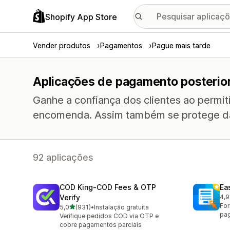
Shopify App Store
Vender produtos
Pagamentos
Pague mais tarde
Aplicações de pagamento posterio
Ganhe a confiança dos clientes ao permi
encomenda. Assim também se protege da
92 aplicações
COD King‑COD Fees & OTP
Ea
Verify
4,9
950
Fo
de 5 estrelas
5,0
(931)
•
Instalação gratuita
931 total de avaliações
pag
Verifique pedidos COD via OTP e
cobre pagamentos parciais