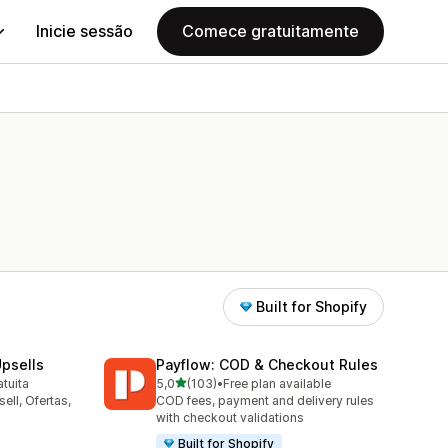
Inicie sessão
Comece gratuitamente
Built for Shopify
psells
Payflow: COD & Checkout Rules
de 5 estrelas
atuita
5,0
(103)
•
Free plan available
103 total de avaliações
ell, Ofertas,
COD fees, payment and delivery rules
with checkout validations
Built for Shopify