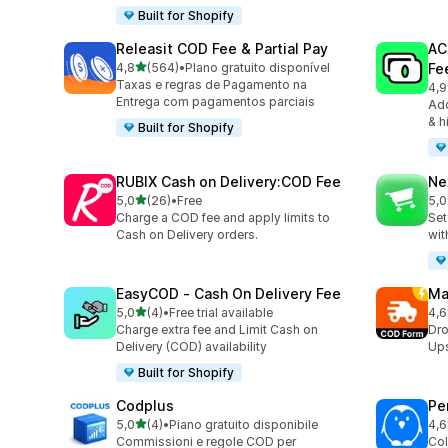
Built for Shopify
Releasit COD Fee & Partial Pay
AC
de 5 estrelas
4,8
(564)
•
Plano gratuito disponível
Fe
564 total de avaliações
Taxas e regras de Pagamento na
4,9
108
Entrega com pagamentos parciais
Add
& h
Built for Shopify
RUBIX Cash on Delivery:COD Fee
Ne
de 5 estrelas
5,0
(26)
•
Free
5,0
26 total de avaliações
137
Charge a COD fee and apply limits to
Set
Cash on Delivery orders.
wit
EasyCOD ‑ Cash On Delivery Fee
Ma
de 5 estrelas
5,0
(4)
•
Free trial available
4,6
4 total de avaliações
19 
Charge extra fee and Limit Cash on
Dro
Delivery (COD) availability
Ups
Built for Shopify
Codplus
Pe
de 5 estrelas
5,0
(4)
•
Piano gratuito disponibile
4,6
4 total de avaliações
13 
Commissioni e regole COD per
Col