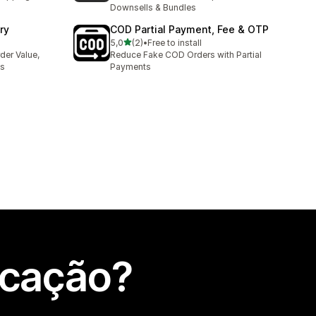
Downsells & Bundles
ry
COD Partial Payment, Fee & OTP
de 5 estrelas
5,0
(2)
•
Free to install
2 total de avaliações
er Value,
Reduce Fake COD Orders with Partial
es
Payments
icação?