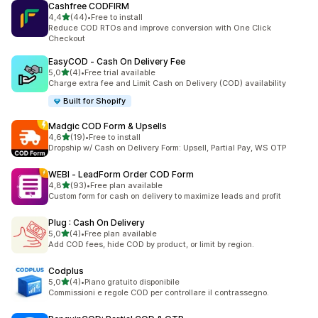
Cashfree CODFIRM
5 yıldız üzerinden
4,4
(44)
•
Free to install
toplam 44 değerlendirme
Reduce COD RTOs and improve conversion with One Click
Checkout
EasyCOD ‑ Cash On Delivery Fee
5 yıldız üzerinden
5,0
(4)
•
Free trial available
toplam 4 değerlendirme
Charge extra fee and Limit Cash on Delivery (COD) availability
Built for Shopify
Madgic COD Form & Upsells
5 yıldız üzerinden
4,6
(19)
•
Free to install
toplam 19 değerlendirme
Dropship w/ Cash on Delivery Form: Upsell, Partial Pay, WS OTP
WEBI ‑ LeadForm Order COD Form
5 yıldız üzerinden
4,8
(93)
•
Free plan available
toplam 93 değerlendirme
Custom form for cash on delivery to maximize leads and profit
Plug : Cash On Delivery
5 yıldız üzerinden
5,0
(4)
•
Free plan available
toplam 4 değerlendirme
Add COD fees, hide COD by product, or limit by region.
Codplus
5 yıldız üzerinden
5,0
(4)
•
Piano gratuito disponibile
toplam 4 değerlendirme
Commissioni e regole COD per controllare il contrassegno.