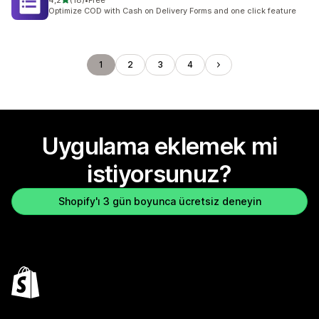
4,2
(18)
•
Free
toplam 18 değerlendirme
Optimize COD with Cash on Delivery Forms and one click feature
1
2
3
4
Uygulama eklemek mi
istiyorsunuz?
Shopify'ı 3 gün boyunca ücretsiz deneyin