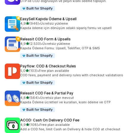
OTP ile COD doğrulayın ve peşin kısmi ödeme toplayın.
Built for Shopify
EasySell Kapıda Ödeme & Upsell
5 yıldız üzerinden
4,9
(946)
•
Ücretsiz yükleme
toplam 946 değerlendirme
Kapıda ödeme için dönüşüm odaklı sipariş formu ve upsell
Releasit COD Form & Upsells
5 yıldız üzerinden
4,9
(2.533)
•
Ücretsiz yükleme
toplam 2533 değerlendirme
Kapıda Ödeme Formu: Upsell, Teklifler, OTP & SMS
Built for Shopify
Payflow: COD & Checkout Rules
5 yıldız üzerinden
5,0
(103)
•
Free plan available
toplam 103 değerlendirme
COD fees, payment and delivery rules with checkout validations
Built for Shopify
Releasit COD Fee & Partial Pay
5 yıldız üzerinden
4,8
(564)
•
Ücretsiz plan mevcut
toplam 564 değerlendirme
Kapıda Ödeme ücretleri ve kuralları, kısmi ödeme ve OTP
Built for Shopify
ACOD: Cash On Delivery COD Fee
5 yıldız üzerinden
4,9
(108)
•
Free plan available
toplam 108 değerlendirme
Add a COD fee, limit Cash on Delivery & hide COD at checkout