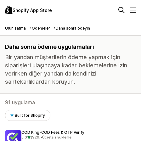
Shopify App Store
Ürün satma
Ödemeler
Daha sonra ödeyin
Daha sonra ödeme uygulamaları
Bir yandan müşterilerin ödeme yapmak için
siparişleri ulaşıncaya kadar beklemelerine izin
verirken diğer yandan da kendinizi
sahtekarlıklardan koruyun.
91 uygulama
Built for Shopify
COD King‑COD Fees & OTP Verify
5 yıldız üzerinden
5,0
(929)
•
Ücretsiz yükleme
toplam 929 değerlendirme