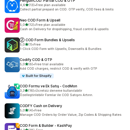
PenguinCOD: Partial COD & OTP
5 yıldız üzerinden
4,6
(13)
•
Free plan available
toplam 13 değerlendirme
Collect partial prepaid on COD. OTP verify, COD fees & limits
Neo COD Form & Upsell
5 yıldız üzerinden
5,0
(12)
•
Free plan available
toplam 12 değerlendirme
Cash on Delivery for dropshipping, fraud control & upsells
Ⓩ COD Form Bundles & Upsells
5 yıldız üzerinden
5,0
(1)
•
Free
toplam 1 değerlendirme
1-Click COD Form with Upsells, Downsells & Bundles
Codify COD & OTP
5 yıldız üzerinden
5,0
(6)
•
Free trial available
toplam 6 değerlendirme
Add COD charges, restrict COD & verify with OTP
Built for Shopify
COD Formu ve Ek Satış ‑ CodMon
5 yıldız üzerinden
3,3
(16)
•
Ücretsiz deneme kullanılabilir
toplam 16 değerlendirme
Özelleştirilebilir Formlar ile COD Satışını Artırın.
CODFY Cash on Delivery
5 yıldız üzerinden
5,0
(4)
•
Free
toplam 4 değerlendirme
Manage COD Orders by Order Value, Zip Codes & Shipping Rates
COD Form & Builder ‑ KashPay
5 yıldız üzerinden