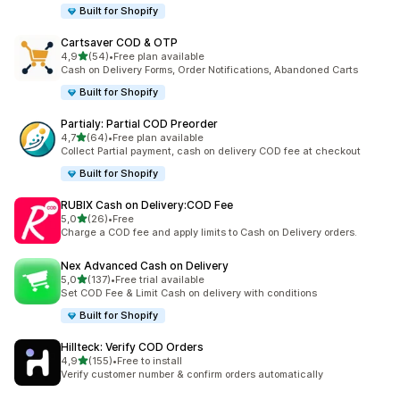
Built for Shopify
Cartsaver COD & OTP
5 yıldız üzerinden
4,9
(54)
•
Free plan available
toplam 54 değerlendirme
Cash on Delivery Forms, Order Notifications, Abandoned Carts
Built for Shopify
Partialy: Partial COD Preorder
5 yıldız üzerinden
4,7
(64)
•
Free plan available
toplam 64 değerlendirme
Collect Partial payment, cash on delivery COD fee at checkout
Built for Shopify
RUBIX Cash on Delivery:COD Fee
5 yıldız üzerinden
5,0
(26)
•
Free
toplam 26 değerlendirme
Charge a COD fee and apply limits to Cash on Delivery orders.
Nex Advanced Cash on Delivery
5 yıldız üzerinden
5,0
(137)
•
Free trial available
toplam 137 değerlendirme
Set COD Fee & Limit Cash on delivery with conditions
Built for Shopify
Hillteck: Verify COD Orders
5 yıldız üzerinden
4,9
(155)
•
Free to install
toplam 155 değerlendirme
Verify customer number & confirm orders automatically