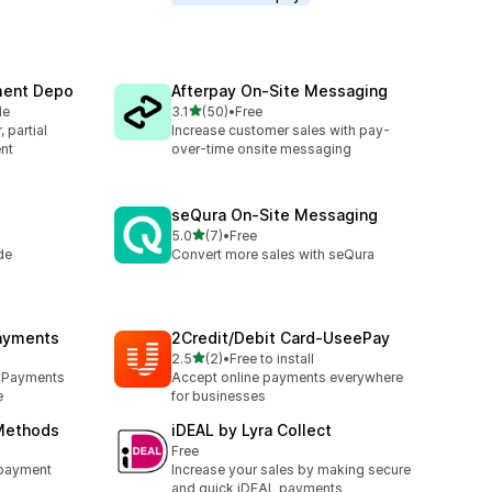
yment Depo
Afterpay On‑Site Messaging
5つ星中
le
3.1
(50)
•
Free
合計レビュー数：50件
 partial
Increase customer sales with pay-
nt
over-time onsite messaging
seQura On‑Site Messaging
5つ星中
5.0
(7)
•
Free
合計レビュー数：7件
de
Convert more sales with seQura
ayments
2Credit/Debit Card‑UseePay
5つ星中
2.5
(2)
•
Free to install
合計レビュー数：2件
d Payments
Accept online payments everywhere
e
for businesses
Methods
iDEAL by Lyra Collect
Free
 payment
Increase your sales by making secure
and quick iDEAL payments