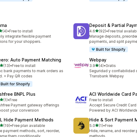
arna
Deposit & Partial Pa
5つ星中
5つ星中
(4)
•
Free to install
4.6
(92)
•
Free trial availab
計レビュー数：4件
合計レビュー数：92件
ily integrate flexible payment
Manage deposits, preorder,
ions for your shoppers.
payments, and split payme
Built for Shopify
eero: Auto Payment Matching
Webpay
5つ星中
5つ星中
(13)
•
Free to install
3.9
(4)
•
Gratis
計レビュー数：13件
合計レビュー数：4件
c bank payments to mark orders as
Seguridad y confiabilidad 
d. + Pay QR codes
Transbank Webpay
Built for Shopify
shfree BNPL Plus
ACI Worldwide Card P
5つ星中
(1)
•
Free
Free to install
計レビュー数：1件
hfree Payment gateway offerings
Accept Secure Credit Car
boost your conversion
Powered by ACI Worldwid
L Hide Payment Methods
Hide & Sort Payment 
5つ星中
5つ星中
(19)
•
Free plan available
5.0
(1)
•
Free
計レビュー数：19件
合計レビュー数：1件
e payment methods, sort, reorder,
Hide, rename, and reorder
ame them conditionally
methods.