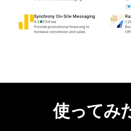
Synchrony On‑Site Messaging
Ra
5つ星中
4.0
(1)
•
Free
1.2
合計レビュー数：1件
合
Provide promotional financing to
Boo
increase conversion and sales
Off
使ってみ