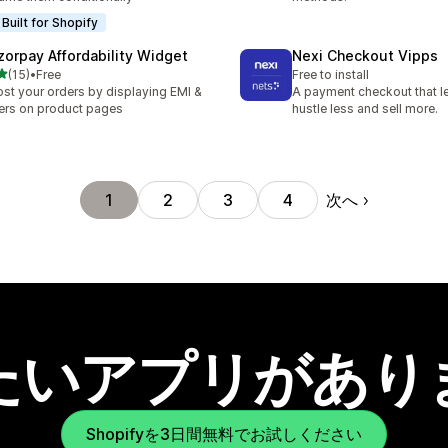
Built for Shopify
zorpay Affordability Widget
Nexi Checkout Vipps
5つ星中
(15)
•
Free
Free to install
計レビュー数：15件
st your orders by displaying EMI &
A payment checkout that l
ers on product pages
hustle less and sell more.
次へ
1
2
3
4
たいアプリがあり
Shopifyを3日間無料でお試しください