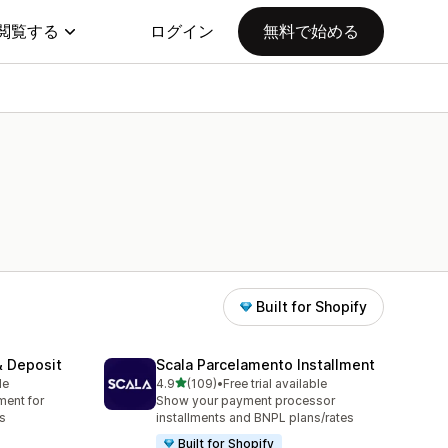
閲覧する
ログイン
無料で始める
Built for Shopify
& Deposit
Scala Parcelamento Installment
5つ星中
le
4.9
(109)
•
Free trial available
合計レビュー数：109件
ment for
Show your payment processor
s
installments and BNPL plans/rates
Built for Shopify