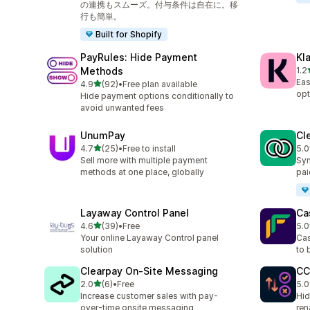
の連携もスムーズ。付与条件は自在に。移
行も簡単。
Built for Shopify
PayRules: Hide Payment
Kl
Methods
1.2
合
Eas
5つ星中
4.9
(92)
•
Free plan available
合計レビュー数：92件
opt
Hide payment options conditionally to
avoid unwanted fees
UnumPay
Cl
5つ星中
4.7
(25)
•
Free to install
5.0
合計レビュー数：25件
合
Sell more with multiple payment
Syn
methods at one place, globally
pai
Layaway Control Panel
Ca
5つ星中
4.6
(39)
•
Free
5.0
合計レビュー数：39件
合
Your online Layaway Control panel
Cas
solution
to 
Clearpay On‑Site Messaging
CC
5つ星中
2.0
(6)
•
Free
5.0
合計レビュー数：6件
合
Increase customer sales with pay-
Hid
over-time onsite messaging
ren