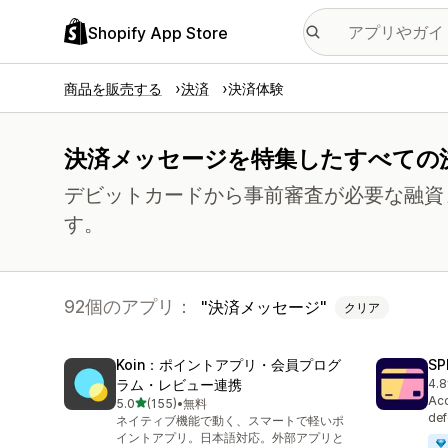
Shopify App Store
商品を販売する
決済
決済体験
決済メッセージを特集したすべての
デビットカードから事前審査が必要な融資
す。
92個のアプリ：
決済メッセージ
クリア
Koin：ポイントアプリ・会員プログ
SP
ラム・レビュー連携
4.8
合
Acc
5つ星中
5.0
(155)
•
無料
合計レビュー数：155件
def
ネイティブ機能で動く、スマートで軽いポ
イントアプリ。日本語対応。外部アプリと