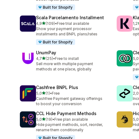
Built for Shopify
Scala Parcelamento Installment
Kl
av 5 stjerner
4,9
(109)
•
Free trial available
1,2
Totalt 109 omtaler
Tot
Show your payment processor
Eas
installments and BNPL plans/rates
opt
Built for Shopify
UnumPay
Cl
av 5 stjerner
4,7
(25)
•
Free to install
5,0
Totalt 25 omtaler
Tot
Sell more with multiple payment
Syn
methods at one place, globally
pai
Cashfree BNPL Plus
Cl
av 5 stjerner
5,0
(1)
•
Free
2,0
Totalt 1 omtaler
Tot
Cashfree Payment gateway offerings
Inc
to boost your conversion
ove
CCL Hide Payment Methods
Hi
av 5 stjerner
5,0
(19)
•
Free plan available
5,0
Totalt 19 omtaler
Tot
Hide payment methods, sort, reorder,
Hid
rename them conditionally
me
Built for Shopify