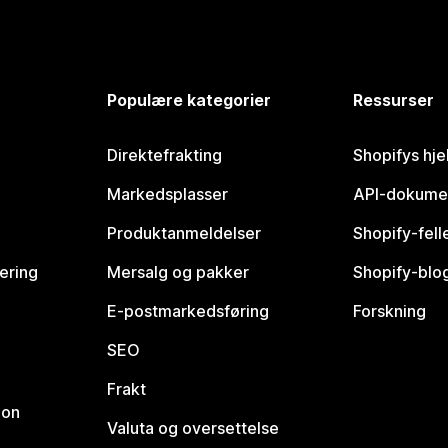
Populære kategorier
Ressurser
Direktefrakting
Shopifys hje
Markedsplasser
API-dokume
Produktanmeldelser
Shopify-fel
vering
Mersalg og pakker
Shopify-blo
E-postmarkedsføring
Forskning
SEO
Frakt
jon
Valuta og oversettelse