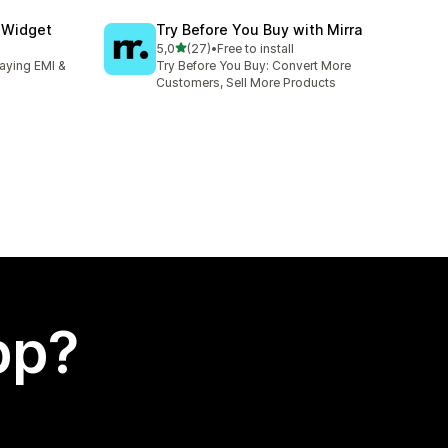
y Widget
Try Before You Buy with Mirra
av 5 stjerner
5,0
(27)
•
Free to install
Totalt 27 omtaler
aying EMI &
Try Before You Buy: Convert More
Customers, Sell More Products
app?