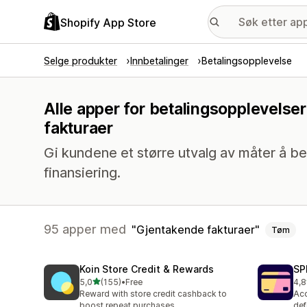
Shopify App Store
Selge produkter
Innbetalinger
Betalingsopplevelse
Alle apper for betalingsopplevelse
fakturaer
Gi kundene et større utvalg av måter å be
finansiering.
95 apper med
Gjentakende fakturaer
Tøm
Koin Store Credit & Rewards
SP
av 5 stjerner
5,0
(155)
•
Free
4,8
Totalt 155 omtaler
Tot
Reward with store credit cashback to
Acc
boost repeat purchases
def