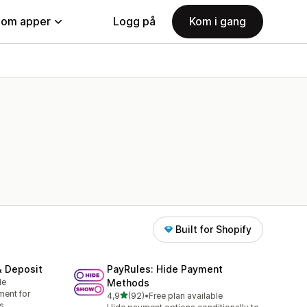
nom apper
Logg på
Kom i gang
Built for Shopify
& Deposit
PayRules: Hide Payment
le
Methods
ment for
av 5 stjerner
4,9
(92)
•
Free plan available
Totalt 92 omtaler
s