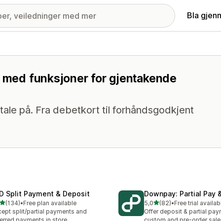
Bla gjen
r med funksjoner for gjentakende
tale på. Fra debetkort til forhåndsgodkjent
D Split Payment & Deposit
Downpay: Partial Pay 
av 5 stjerner
av 5 stjerner
(134)
•
Free plan available
5,0
(82)
•
Free trial availab
alt 134 omtaler
Totalt 82 omtaler
ept split/partial payments and
Offer deposit & partial pay
erred payments in store
custom and pre-order sale