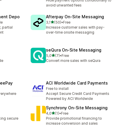
Hide payment options conditionally to
avoid unwanted fees
yment Depo
Afterpay On‑Site Messaging
av 5 stjerner
le
3,1
(50)
•
Free
Totalt 50 omtaler
 partial
Increase customer sales with pay-
nt
over-time onsite messaging
seQura On‑Site Messaging
av 5 stjerner
5,0
(7)
•
Free
Totalt 7 omtaler
de
Convert more sales with seQura
seePay
ACI Worldwide Card Payments
Free to install
verywhere
Accept Secure Credit Card Payments
Powered by ACI Worldwide
Synchrony On‑Site Messaging
av 5 stjerner
4,0
(1)
•
Free
Totalt 1 omtaler
king secure
Provide promotional financing to
increase conversion and sales