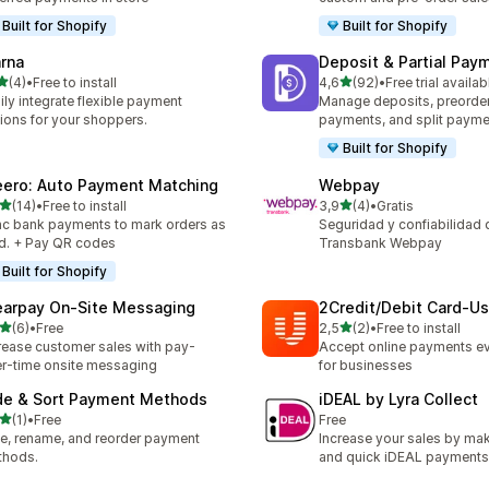
Built for Shopify
Built for Shopify
arna
Deposit & Partial Pa
av 5 stjerner
av 5 stjerner
(4)
•
Free to install
4,6
(92)
•
Free trial availab
alt 4 omtaler
Totalt 92 omtaler
ily integrate flexible payment
Manage deposits, preorder,
ions for your shoppers.
payments, and split payme
Built for Shopify
eero: Auto Payment Matching
Webpay
av 5 stjerner
av 5 stjerner
(14)
•
Free to install
3,9
(4)
•
Gratis
alt 14 omtaler
Totalt 4 omtaler
c bank payments to mark orders as
Seguridad y confiabilidad 
d. + Pay QR codes
Transbank Webpay
Built for Shopify
earpay On‑Site Messaging
2Credit/Debit Card‑U
av 5 stjerner
av 5 stjerner
(6)
•
Free
2,5
(2)
•
Free to install
alt 6 omtaler
Totalt 2 omtaler
rease customer sales with pay-
Accept online payments e
r-time onsite messaging
for businesses
de & Sort Payment Methods
iDEAL by Lyra Collect
av 5 stjerner
(1)
•
Free
Free
alt 1 omtaler
e, rename, and reorder payment
Increase your sales by ma
thods.
and quick iDEAL payments