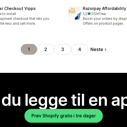
xi Checkout Vipps
Razorpay Affordabilit
av 5 stjerner
e to install
1,2
(15)
•
Free
Totalt 15 omtaler
ayment checkout that lets you
Boost your orders by displ
tle less and sell more.
Offers on product pages
Neste
1
2
3
4
 du legge til en 
Prøv Shopify gratis i tre dager