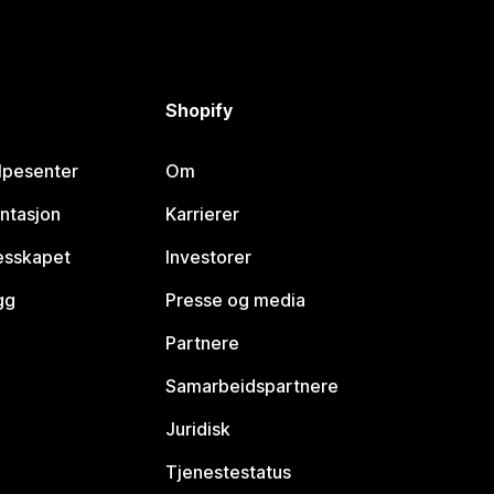
Shopify
lpesenter
Om
ntasjon
Karrierer
lesskapet
Investorer
gg
Presse og media
Partnere
Samarbeidspartnere
Juridisk
Tjenestestatus