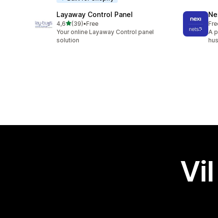
Layaway Control Panel
Ne
av 5 stjerner
4,6
(39)
•
Free
Fre
Totalt 39 omtaler
Your online Layaway Control panel
A p
solution
hus
Vil