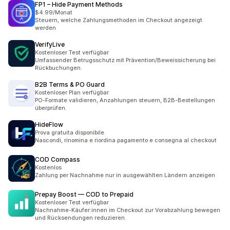
FP1 – Hide Payment Methods
$4.99/Monat
Steuern, welche Zahlungsmethoden im Checkout angezeigt
werden
VerifyLive
Kostenloser Test verfügbar
Umfassender Betrugsschutz mit Prävention/Beweissicherung bei
Rückbuchungen.
B2B Terms & PO Guard
Kostenloser Plan verfügbar
PO-Formate validieren, Anzahlungen steuern, B2B-Bestellungen
überprüfen.
HideFlow
Prova gratuita disponibile
Nascondi, rinomina e riordina pagamento e consegna al checkout
COD Compass
Kostenlos
Zahlung per Nachnahme nur in ausgewählten Ländern anzeigen
Prepay Boost — COD to Prepaid
Kostenloser Test verfügbar
Nachnahme-Käufer:innen im Checkout zur Vorabzahlung bewegen
und Rücksendungen reduzieren.