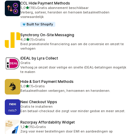
CCL Hide Payment Methods
van 5 sterren
5,0
(19)
•
Gratis abonnement beschikbaar
19 recensies in totaal
Verberg, sorteer, herorden en hernoem betaalmethoden
voorwaardelijk
Built for Shopify
Synchrony On‑Site Messaging
van 5 sterren
4,0
(1)
•
Gratis
1 recensies in totaal
Bied promotionele financiering aan om de conversie en omzet te
verhogen
iDEAL by Lyra Collect
Gratis
Verhoog je omzet door veilige en snelle iDEAL-betalingen mogelijk
te maken
Hide & Sort Payment Methods
van 5 sterren
5,0
(1)
•
Gratis
1 recensies in totaal
Betaalmethoden verbergen, hernoemen en herordenen.
Nexi Checkout Vipps
Gratis te installeren
Een betaal-checkout die zorgt voor minder gedoe en meer omzet.
Razorpay Affordability Widget
van 5 sterren
1,2
(15)
•
Gratis
15 recensies in totaal
Zorg voor meer bestellingen door EMI en aanbiedingen op