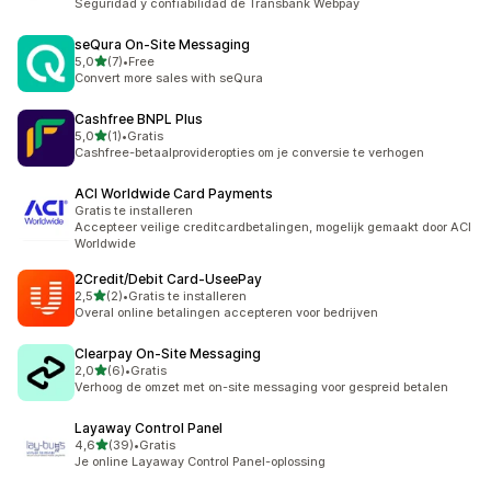
Seguridad y confiabilidad de Transbank Webpay
seQura On‑Site Messaging
van 5 sterren
5,0
(7)
•
Free
7 recensies in totaal
Convert more sales with seQura
Cashfree BNPL Plus
van 5 sterren
5,0
(1)
•
Gratis
1 recensies in totaal
Cashfree-betaalprovideropties om je conversie te verhogen
ACI Worldwide Card Payments
Gratis te installeren
Accepteer veilige creditcardbetalingen, mogelijk gemaakt door ACI
Worldwide
2Credit/Debit Card‑UseePay
van 5 sterren
2,5
(2)
•
Gratis te installeren
2 recensies in totaal
Overal online betalingen accepteren voor bedrijven
Clearpay On‑Site Messaging
van 5 sterren
2,0
(6)
•
Gratis
6 recensies in totaal
Verhoog de omzet met on-site messaging voor gespreid betalen
Layaway Control Panel
van 5 sterren
4,6
(39)
•
Gratis
39 recensies in totaal
Je online Layaway Control Panel-oplossing