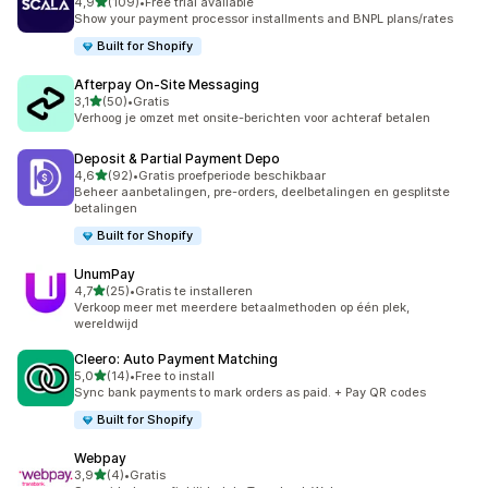
van 5 sterren
4,9
(109)
•
Free trial available
109 recensies in totaal
Show your payment processor installments and BNPL plans/rates
Built for Shopify
Afterpay On‑Site Messaging
van 5 sterren
3,1
(50)
•
Gratis
50 recensies in totaal
Verhoog je omzet met onsite-berichten voor achteraf betalen
Deposit & Partial Payment Depo
van 5 sterren
4,6
(92)
•
Gratis proefperiode beschikbaar
92 recensies in totaal
Beheer aanbetalingen, pre-orders, deelbetalingen en gesplitste
betalingen
Built for Shopify
UnumPay
van 5 sterren
4,7
(25)
•
Gratis te installeren
25 recensies in totaal
Verkoop meer met meerdere betaalmethoden op één plek,
wereldwijd
Cleero: Auto Payment Matching
van 5 sterren
5,0
(14)
•
Free to install
14 recensies in totaal
Sync bank payments to mark orders as paid. + Pay QR codes
Built for Shopify
Webpay
van 5 sterren
3,9
(4)
•
Gratis
4 recensies in totaal