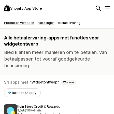
Shopify App Store
Producten verkopen
Betalingen
Betaalervaring
Alle betaalervaring-apps met functies voor
widgetontwerp
Bied klanten meer manieren om te betalen. Van
betaalpassen tot vooraf goedgekeurde
financiering.
94 apps met
Widgetontwerp
Wissen
Built for Shopify
Koin Store Credit & Rewards
van 5 sterren
5,0
(155)
•
Gratis
155 recensies in totaal