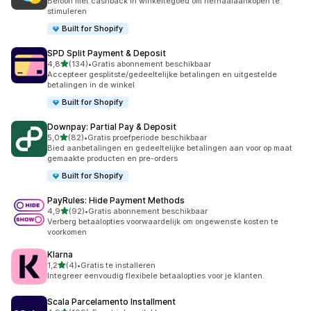
Beloon met cashback in winkeltegoed om herhaalaankopen te
stimuleren
Built for Shopify
SPD Split Payment & Deposit
van 5 sterren
4,8
(134)
•
Gratis abonnement beschikbaar
134 recensies in totaal
Accepteer gesplitste/gedeeltelijke betalingen en uitgestelde
betalingen in de winkel
Built for Shopify
Downpay: Partial Pay & Deposit
van 5 sterren
5,0
(82)
•
Gratis proefperiode beschikbaar
82 recensies in totaal
Bied aanbetalingen en gedeeltelijke betalingen aan voor op maat
gemaakte producten en pre-orders
Built for Shopify
PayRules: Hide Payment Methods
van 5 sterren
4,9
(92)
•
Gratis abonnement beschikbaar
92 recensies in totaal
Verberg betaalopties voorwaardelijk om ongewenste kosten te
voorkomen
Klarna
van 5 sterren
1,2
(4)
•
Gratis te installeren
4 recensies in totaal
Integreer eenvoudig flexibele betaalopties voor je klanten.
Scala Parcelamento Installment